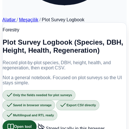
Alətlər
/
Meşəçilik
/
Plot Survey Logbook
Forestry
Plot Survey Logbook (Species, DBH,
Height, Health, Regeneration)
Record plot-by-plot species, DBH, height, health, and
regeneration, then export CSV.
Not a general notebook. Focused on plot surveys so the UI
stays simple.
Only the fields needed for plot surveys
Saved in browser storage
Export CSV directly
Multilingual and RTL ready
Open tool
Stored locally in this browser.