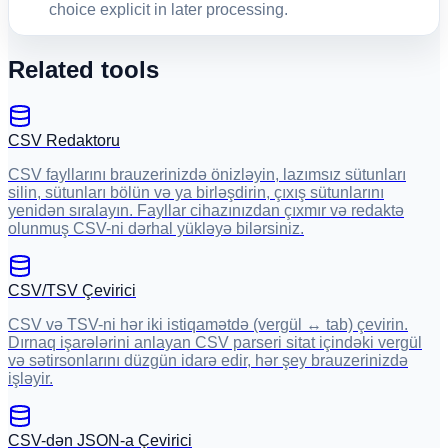
choice explicit in later processing.
Related tools
CSV Redaktoru
CSV fayllarını brauzerinizdə önizləyin, lazımsız sütunları
silin, sütunları bölün və ya birləşdirin, çıxış sütunlarını
yenidən sıralayın. Fayllar cihazınızdan çıxmır və redaktə
olunmuş CSV-ni dərhal yükləyə bilərsiniz.
CSV/TSV Çevirici
CSV və TSV-ni hər iki istiqamətdə (vergül ↔ tab) çevirin.
Dırnaq işarələrini anlayan CSV parseri sitat içindəki vergül
və sətirsonlarını düzgün idarə edir, hər şey brauzerinizdə
işləyir.
CSV-dən JSON-a Çevirici