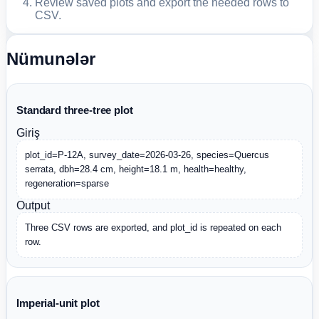
Review saved plots and export the needed rows to
CSV.
Nümunələr
Standard three-tree plot
Giriş
plot_id=P-12A, survey_date=2026-03-26, species=Quercus 
serrata, dbh=28.4 cm, height=18.1 m, health=healthy, 
regeneration=sparse
Output
Three CSV rows are exported, and plot_id is repeated on each 
row.
Imperial-unit plot