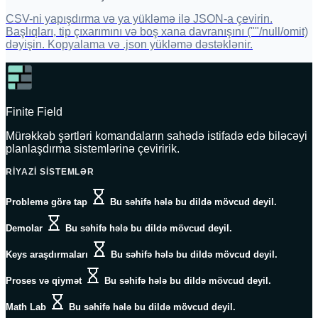
CSV-ni yapışdırma və ya yükləmə ilə JSON-a çevirin.
Başlıqları, tip çıxarımını və boş xana davranışını (""/null/omit)
dəyişin. Kopyalama və .json yükləmə dəstəklənir.
Finite Field
Mürəkkəb şərtləri komandaların sahədə istifadə edə biləcəyi
planlaşdırma sistemlərinə çeviririk.
RIYAZI SISTEMLƏR
Problemə görə tap
Bu səhifə hələ bu dildə mövcud deyil.
Demolar
Bu səhifə hələ bu dildə mövcud deyil.
Keys araşdırmaları
Bu səhifə hələ bu dildə mövcud deyil.
Proses və qiymət
Bu səhifə hələ bu dildə mövcud deyil.
Math Lab
Bu səhifə hələ bu dildə mövcud deyil.