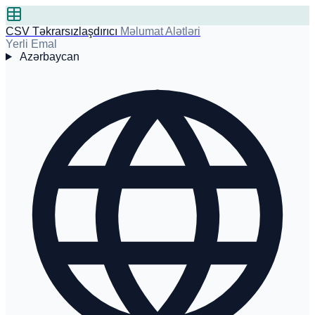
CSV Təkrarsızlaşdırıcı
Məlumat Alətləri
Yerli Emal
Azərbaycan