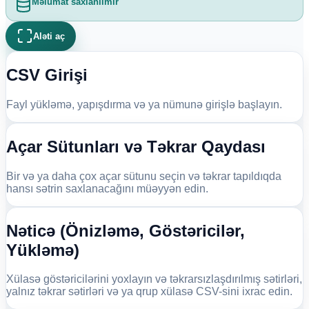
Məlumat saxlanılmır
Aləti aç
CSV Girişi
Fayl yükləmə, yapışdırma və ya nümunə girişlə başlayın.
Açar Sütunları və Təkrar Qaydası
Bir və ya daha çox açar sütunu seçin və təkrar tapıldıqda
hansı sətrin saxlanacağını müəyyən edin.
Nəticə (Önizləmə, Göstəricilər,
Yükləmə)
Xülasə göstəricilərini yoxlayın və təkrarsızlaşdırılmış sətirləri,
yalnız təkrar sətirləri və ya qrup xülasə CSV-sini ixrac edin.