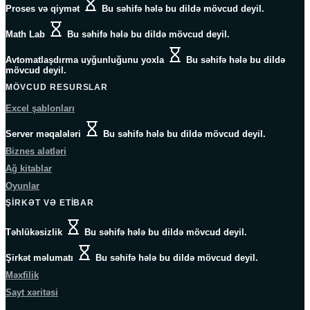
Proses və qiymət
Bu səhifə hələ bu dildə mövcud deyil.
Math Lab
Bu səhifə hələ bu dildə mövcud deyil.
Avtomatlaşdırma uyğunluğunu yoxla
Bu səhifə hələ bu dildə
mövcud deyil.
MÖVCUD RESURSLAR
Excel şablonları
Server məqalələri
Bu səhifə hələ bu dildə mövcud deyil.
Biznes alətləri
Ağ kitablar
Oyunlar
ŞIRKƏT VƏ ETIBAR
Təhlükəsizlik
Bu səhifə hələ bu dildə mövcud deyil.
Şirkət məlumatı
Bu səhifə hələ bu dildə mövcud deyil.
Məxfilik
Sayt xəritəsi