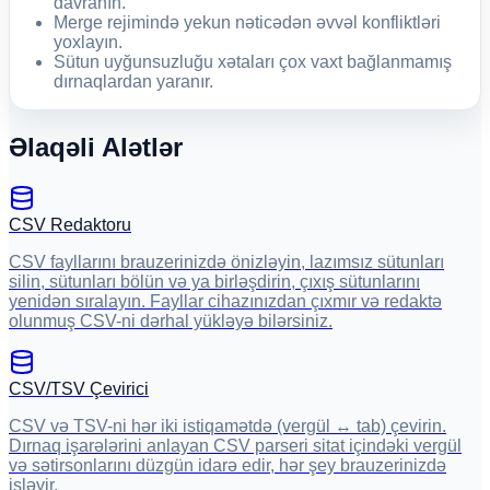
davranın.
Merge rejimində yekun nəticədən əvvəl konfliktləri
yoxlayın.
Sütun uyğunsuzluğu xətaları çox vaxt bağlanmamış
dırnaqlardan yaranır.
Əlaqəli Alətlər
CSV Redaktoru
CSV fayllarını brauzerinizdə önizləyin, lazımsız sütunları
silin, sütunları bölün və ya birləşdirin, çıxış sütunlarını
yenidən sıralayın. Fayllar cihazınızdan çıxmır və redaktə
olunmuş CSV-ni dərhal yükləyə bilərsiniz.
CSV/TSV Çevirici
CSV və TSV-ni hər iki istiqamətdə (vergül ↔ tab) çevirin.
Dırnaq işarələrini anlayan CSV parseri sitat içindəki vergül
və sətirsonlarını düzgün idarə edir, hər şey brauzerinizdə
işləyir.