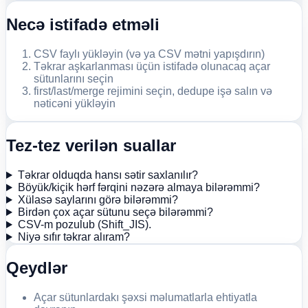
Necə istifadə etməli
CSV faylı yükləyin (və ya CSV mətni yapışdırın)
Təkrar aşkarlanması üçün istifadə olunacaq açar
sütunlarını seçin
first/last/merge rejimini seçin, dedupe işə salın və
nəticəni yükləyin
Tez-tez verilən suallar
Təkrar olduqda hansı sətir saxlanılır?
Böyük/kiçik hərf fərqini nəzərə almaya bilərəmmi?
Xülasə saylarını görə bilərəmmi?
Birdən çox açar sütunu seçə bilərəmmi?
CSV-m pozulub (Shift_JIS).
Niyə sıfır təkrar alıram?
Qeydlər
Açar sütunlardakı şəxsi məlumatlarla ehtiyatla