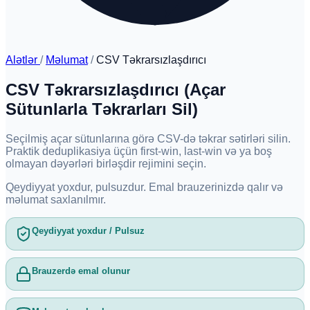
Alətlər
/
Məlumat
/
CSV Təkrarsızlaşdırıcı
CSV Təkrarsızlaşdırıcı (Açar
Sütunlarla Təkrarları Sil)
Seçilmiş açar sütunlarına görə CSV-də təkrar sətirləri silin.
Praktik deduplikasiya üçün first-win, last-win və ya boş
olmayan dəyərləri birləşdir rejimini seçin.
Qeydiyyat yoxdur, pulsuzdur. Emal brauzerinizdə qalır və
məlumat saxlanılmır.
Qeydiyyat yoxdur / Pulsuz
Brauzerdə emal olunur