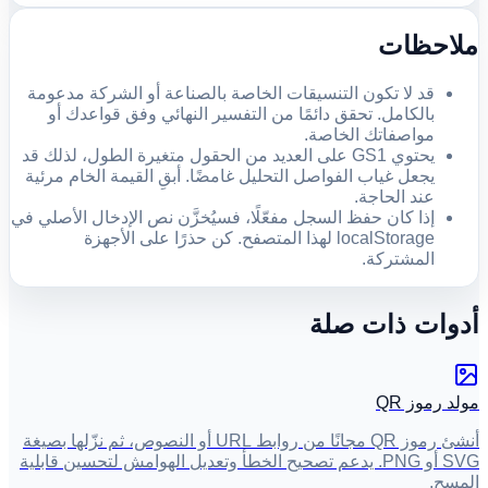
ملاحظات
قد لا تكون التنسيقات الخاصة بالصناعة أو الشركة مدعومة
بالكامل. تحقق دائمًا من التفسير النهائي وفق قواعدك أو
مواصفاتك الخاصة.
يحتوي GS1 على العديد من الحقول متغيرة الطول، لذلك قد
يجعل غياب الفواصل التحليل غامضًا. أبقِ القيمة الخام مرئية
عند الحاجة.
إذا كان حفظ السجل مفعّلًا، فسيُخزَّن نص الإدخال الأصلي في
localStorage لهذا المتصفح. كن حذرًا على الأجهزة
المشتركة.
أدوات ذات صلة
مولد رموز QR
أنشئ رموز QR مجانًا من روابط URL أو النصوص، ثم نزّلها بصيغة
SVG أو PNG. يدعم تصحيح الخطأ وتعديل الهوامش لتحسين قابلية
المسح.