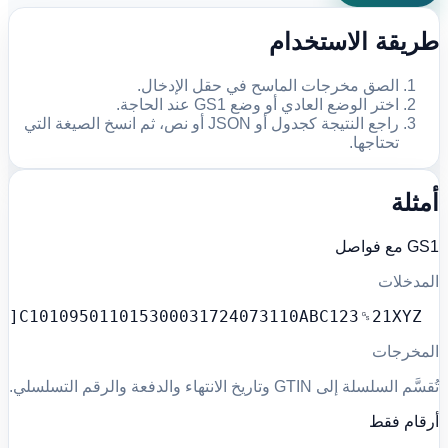
طريقة الاستخدام
الصق مخرجات الماسح في حقل الإدخال.
اختر الوضع العادي أو وضع GS1 عند الحاجة.
راجع النتيجة كجدول أو JSON أو نص، ثم انسخ الصيغة التي
تحتاجها.
أمثلة
GS1 مع فواصل
المدخلات
]C101095011015300031724073110ABC123␝21XYZ
المخرجات
تُقسَّم السلسلة إلى GTIN وتاريخ الانتهاء والدفعة والرقم التسلسلي.
أرقام فقط