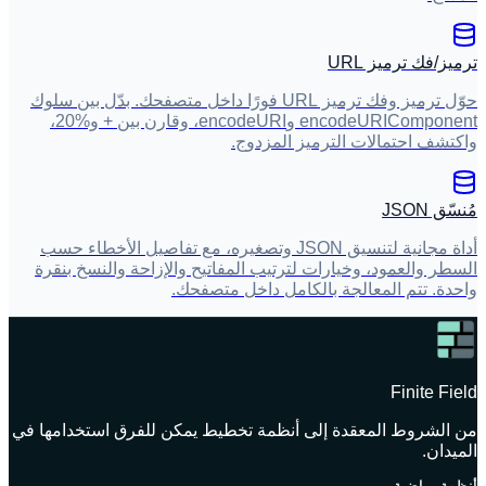
ترميز/فك ترميز URL
حوّل ترميز وفك ترميز URL فورًا داخل متصفحك. بدّل بين سلوك
encodeURIComponent وencodeURI، وقارن بين + و%20،
واكتشف احتمالات الترميز المزدوج.
مُنسّق JSON
أداة مجانية لتنسيق JSON وتصغيره، مع تفاصيل الأخطاء حسب
السطر والعمود، وخيارات لترتيب المفاتيح والإزاحة والنسخ بنقرة
واحدة. تتم المعالجة بالكامل داخل متصفحك.
Finite Field
من الشروط المعقدة إلى أنظمة تخطيط يمكن للفرق استخدامها في
الميدان.
أنظمة رياضية