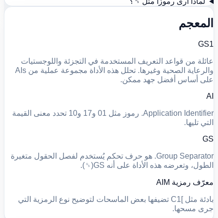
لماذا أرى رموزًا مثل ␝؟
المعجم
GS1
عائلة من قواعد التعريف المستخدمة في التجزئة واللوجستيات
والرعاية الصحية وغيرها. تحلل هذه الأداة مجموعة عملية من AIs
على أساس أفضل جهد ممكن.
AI
Application Identifier. رموز مثل 01 و17 و10 تحدد معنى القيمة
التي تليها.
GS
Group Separator. هو حرف تحكم يُستخدم لفصل الحقول متغيرة
الطول، وتعرضه هذه الأداة على أنه GS(␝).
معرّف رمزية AIM
بادئة مثل ]C1 تضيفها بعض الماسحات لتوضيح نوع الرمزية التي
جرى مسحها.