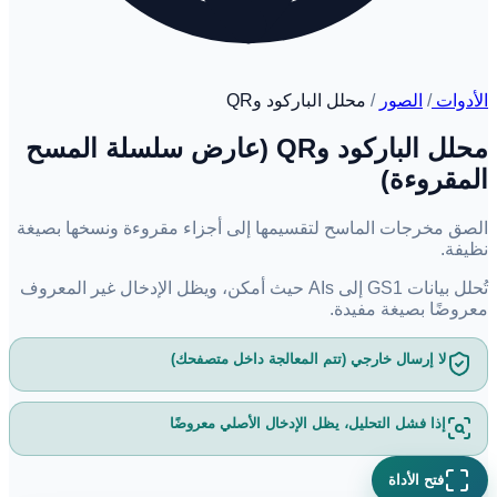
الأدوات
/
الصور
/
محلل الباركود وQR
محلل الباركود وQR (عارض سلسلة المسح
المقروءة)
الصق مخرجات الماسح لتقسيمها إلى أجزاء مقروءة ونسخها بصيغة
نظيفة.
تُحلل بيانات GS1 إلى AIs حيث أمكن، ويظل الإدخال غير المعروف
معروضًا بصيغة مفيدة.
لا إرسال خارجي (تتم المعالجة داخل متصفحك)
إذا فشل التحليل، يظل الإدخال الأصلي معروضًا
فتح الأداة