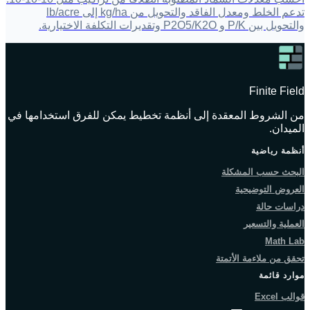
تدعم الخلط ومعدل الفاقد والتحويل من kg/ha إلى lb/acre
والتحويل بين P/K و P2O5/K2O وتقديرات التكلفة الاختيارية.
Finite Field
من الشروط المعقدة إلى أنظمة تخطيط يمكن للفرق استخدامها في
الميدان.
أنظمة رياضية
البحث حسب المشكلة
العروض التوضيحية
دراسات حالة
العملية والتسعير
Math Lab
تحقق من ملاءمة الأتمتة
موارد قائمة
قوالب Excel