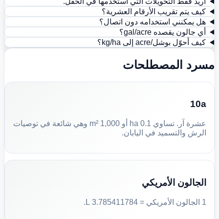
أريد فقط التحويلات التي أستخدمها في الحقل.
كيف يتم تقريب الأرقام العشرية؟
هل يمكنني استخدامه دون اتصال؟
أي جالون يقصده gal/acre؟
كيف أحوّل بوشل/acre إلى kg/ha؟
مسرد المصطلحات
10a
عشرة آر. تساوي 0.1 ha أو 1,000 m² وهي شائعة في توصيات
الرش والتسميد في اليابان.
الجالون الأمريكي
1 الجالون الأمريكي = 3.785411784 L.