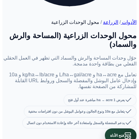
الأدوات
/
الزراعة
/
محول الوحدات الزراعية
محول الوحدات الزراعية (المساحة والرش
والسماد)
حوّل وحدات المساحة والرش والسماد التي تظهر في العمل الحقلي
الفعلي من بطاقة واحدة مدمجة.
تعامل مع ha↔acre و L/ha↔gal/acre و kg/ha↔lb/acre و 10a
وإدخال عامل البوشل والمفضلة والسجل وروابط URL القابلة
للمشاركة من الصفحة نفسها.
يعرض 1 ha → acre مباشرة عند أول فتح
يتعامل مع 10a ونوع الجالون وعوامل البوشل من دون افتراضات مخفية
يدعم المفضلة والسجل واستعادة آخر حالة وإعادة الاستخدام دون اتصال
فتح الأداة