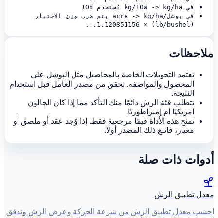
في kg/10a -> kg/ha يُستخدم ×10
في بوشل/acre -> kg/ha يتم ضرب وزن الاختبار
(lb/bushel) × 1.120851156...
ملاحظات
تعتمد التحويلات الخاصة بالمحاصيل مثل البوشل على
المحصول والمواصفة. تحقق من مصدر العامل قبل استخدام
النتيجة.
تتطلب فئة الرش دائمًا منك التأكد مما إذا كان الجالون
أمريكيًا أم إمبراطوريًا.
تمنح هذه الأداة قيمًا مرجعية فقط. إذا وُجد عقد أو ملصق أو
معيار، فاتبع ذلك المصدر أولًا.
أدوات ذات صلة
معدل تطبيق الرش
احسب معدل تطبيق الرش من سرعة الحركة وعرض الرش وتدفق