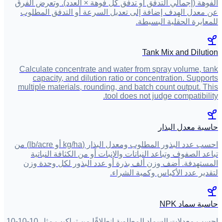
الفوهة (إجمالي التدفق أو تدفق كل فوهة × العدد). وتعرض الفرق
عن معدل الهدف إضافة إلى تعديل السرعة أو التدفق المطلوب
للمعايرة الحقلية البسيطة.
Tank Mix and Dilution
Calculate concentrate and water from spray volume, tank
capacity, and dilution ratio or concentration. Supports
multiple materials, rounding, and batch count output. This
tool does not judge compatibility.
حاسبة معدل البذار
احسب عدد البذور المطلوب ومعدل البذار (kg/ha أو lb/acre) من
تباعد الصفوف وتباعد النباتات والإنبات أو من الكثافة النباتية
المستهدفة. أضف وزن ألف بذرة أو عدد البذور لكل وحدة وزن
لتقدير عدد الأكياس وكمية الشراء.
حاسبة سماد NPK
احسب معدلات السماد المطلوبة انطلاقًا من تراكيب مثل 10-10-10.