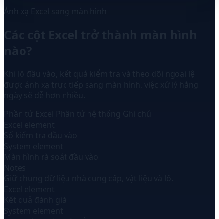
Ánh xạ Excel sang màn hình
Các cột Excel trở thành màn hình
nào?
Khi lô đầu vào, kết quả kiểm tra và theo dõi ngoại lệ
được ánh xạ trực tiếp sang màn hình, việc xử lý hằng
ngày sẽ dễ hơn nhiều.
Phần tử Excel
Phần tử hệ thống
Ghi chú
Excel element
Sổ kiểm tra đầu vào
System element
Màn hình rà soát đầu vào
Notes
Giữ chung dữ liệu nhà cung cấp, vật liệu và lô.
Excel element
Kết quả đánh giá
System element