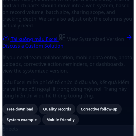
and which parts should move into a web system, based
on record volume, batch size, sharing scope, and
tracking depth. We can also adjust only the columns you
actually need.
Tải xuống mẫu Excel
View Systemized Version
Discuss a Custom Solution
If you need team collaboration, mobile data entry, photo
uploads, corrective action reminders, or dashboards,
view the systemized version.
Mẫu Excel miễn phí để tổ chức lô đầu vào, kết quả kiểm
tra và theo dõi ngoại lệ trong cùng một nơi. Trang này
cũng hiển thị ví dụ hệ thống tương ứng.
Free download
Quality records
Corrective follow-up
System example
Mobile-friendly
Sheets
5