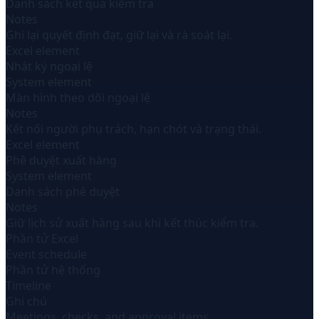
Danh sách kết quả kiểm tra
Notes
Ghi lại quyết định đạt, giữ lại và rà soát lại.
Excel element
Nhật ký ngoại lệ
System element
Màn hình theo dõi ngoại lệ
Notes
Kết nối người phụ trách, hạn chót và trạng thái.
Excel element
Phê duyệt xuất hàng
System element
Danh sách phê duyệt
Notes
Giữ lịch sử xuất hàng sau khi kết thúc kiểm tra.
Phần tử Excel
Event schedule
Phần tử hệ thống
Timeline
Ghi chú
Meetings, checks, and approval items