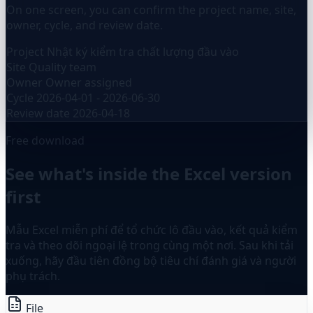
On one screen, you can confirm the project name, site,
owner, cycle, and review date.
Project
Nhật ký kiểm tra chất lượng đầu vào
Site
Quality team
Owner
Owner assigned
Cycle
2026-04-01 - 2026-06-30
Review date
2026-04-18
Free download
See what's inside the Excel version
first
Mẫu Excel miễn phí để tổ chức lô đầu vào, kết quả kiểm
tra và theo dõi ngoại lệ trong cùng một nơi. Sau khi tải
xuống, hãy đầu tiên đồng bộ tiêu chí đánh giá và người
phụ trách.
File