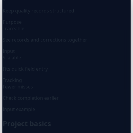
Keep quality records structured
Purpose
Traceable
See records and corrections together
Input
Scalable
Fits quick field entry
Tracking
Fewer misses
Check completion earlier
Input example
Project basics