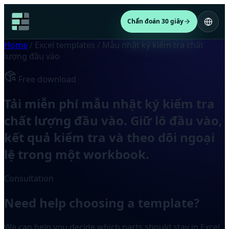
Chẩn đoán 30 giây
Home
/
Excel templates
/
Mẫu nhật ký kiểm tra chất
lượng đầu vào
Free download
Tải miễn phí mẫu nhật ký kiểm tra
chất lượng đầu vào. Giữ lô đầu vào,
kết quả kiểm tra và theo dõi ngoại
lệ trong một workbook.
Consultation
Need help choosing a template?
We can help you decide which parts should stay in Excel