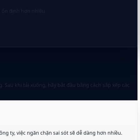
n ổn định hơn nhiều.
g. Sau khi tải xuống, hãy bắt đầu bằng cách sắp xếp các
ng ty, việc ngăn chặn sai sót sẽ dễ dàng hơn nhiều.