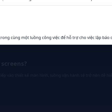
trong cùng một luồng công việc để hỗ trợ cho việc lập báo
 screens?
tiếp vào thiết kế màn hình, luồng vận hành sẽ trở nên dễ hi