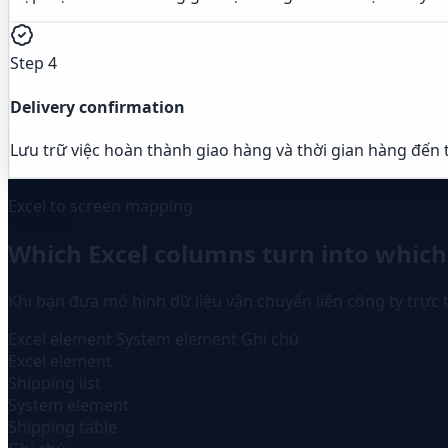
Step 4
Delivery confirmation
Lưu trữ việc hoàn thành giao hàng và thời gian hàng đến 
Excel to screen mapping
Which Excel columns turn into which
Khi bạn đưa mô hình dữ liệu vận chuyển liên công ty trực 
Excel element
System element
Ghi chú
Excel element
Shipping list
System element
Shipping table