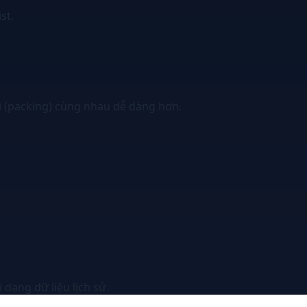
st.
ói (packing) cùng nhau dễ dàng hơn.
dạng dữ liệu lịch sử.