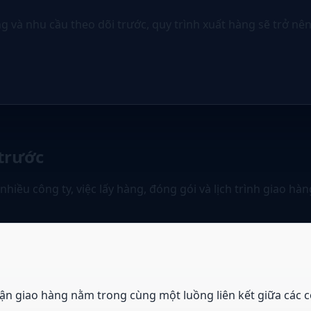
 và nhu cầu theo dõi trước, quy trình xuất hàng sẽ trở nê
 trước
iều công ty, việc lấy hàng, đóng gói và lịch trình giao hàn
ận giao hàng nằm trong cùng một luồng liên kết giữa các cô