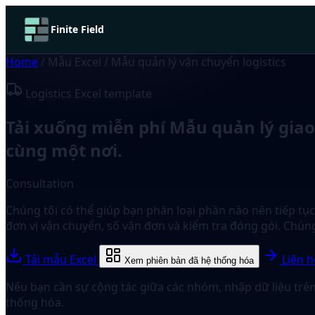
Finite Field
Home
/
Mẫu Excel
/
Mẫu quản lý vận chuyển logistics
Logistics Excel template
Tải xuống miễn phí Mẫu quản lý giao 
cùng một nơi.
Consultation
Chúng tôi có thể giúp bạn phân loại phần nào nên tiếp tụ
đơn vị vận chuyển, số vận đơn và kiểm tra đóng gói. Chúng 
Tải mẫu Excel
Liên h
Xem phiên bản đã hệ thống hóa
Nếu bạn cần sự cộng tác giữa các nhóm, nhập dữ liệu trê
thống hóa.