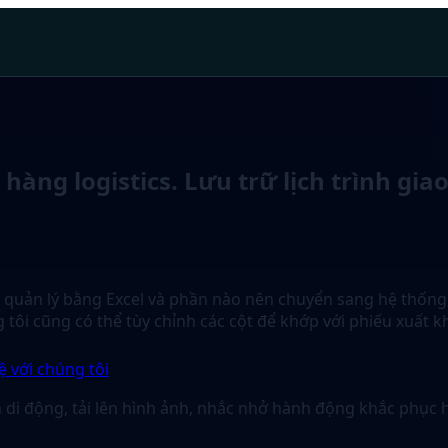
hàng logistics. Lưu trữ lịch trình gi
c quản lý bằng Excel và phần nào nên chuyển sang hệ thống
tôi cũng có thể tùy chỉnh các cột để khớp với phiếu xuất kh
ệ với chúng tôi
n di động, tải lên hình ảnh, nhắc nhở hành động khắc phục