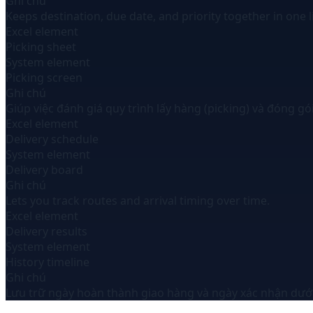
Ghi chú
Keeps destination, due date, and priority together in one li
Excel element
Picking sheet
System element
Picking screen
Ghi chú
Giúp việc đánh giá quy trình lấy hàng (picking) và đóng g
Excel element
Delivery schedule
System element
Delivery board
Ghi chú
Lets you track routes and arrival timing over time.
Excel element
Delivery results
System element
History timeline
Ghi chú
Lưu trữ ngày hoàn thành giao hàng và ngày xác nhận dưới 