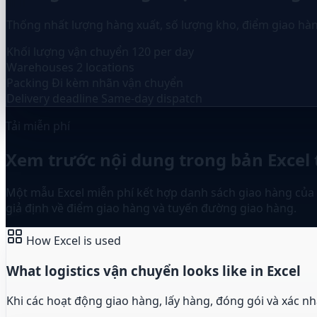
Thống nhất lượng hàng xuất, số lượng kho, điểm giao hàng
Khối lượng vận chuyển
120 per day
Warehouses
2 locations
Packing
Đi kèm nhãn vận chuyển
Delivery deadline
Same-day dispatch
Tải miễn phí
Xem trước nội dung trong bản Excel
Một mẫu Excel miễn phí kết hợp danh sách giao hàng của nh
giả định về điểm giao hàng và tuyến đường giao hàng.
How Excel is used
What logistics vận chuyển looks like in Excel
Khi các hoạt động giao hàng, lấy hàng, đóng gói và xác nh