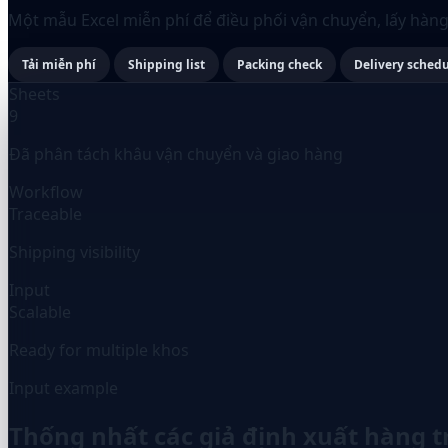
Một mẫu Excel miễn phí để điều phối vận chuyển, lấy hàng
Tải miễn phí
Shipping list
Packing check
Delivery sched
Sheets
9
Đã phân tách khâu vận chuyển và giao hàng
Workflow
Traceable
Shipping visibility
Input
Scalable
Ready for multiple khos
Input example
Thống nhất các giả định xuất hàng 