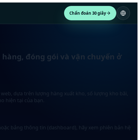
Chẩn đoán 30 giây
ao hàng, đóng gói và vận chuyển ở
 web, dựa trên lượng hàng xuất kho, số lượng kho bãi,
o hiện tại của bạn.
 hoặc bảng thông tin (dashboard), hãy xem phiên bản hệ