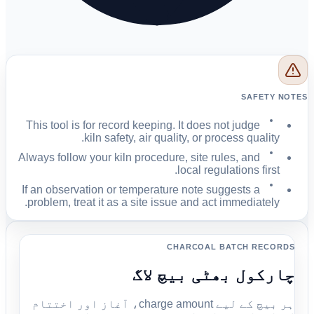
SAFETY NOTES
This tool is for record keeping. It does not judge
kiln safety, air quality, or process quality.
Always follow your kiln procedure, site rules, and
local regulations first.
If an observation or temperature note suggests a
problem, treat it as a site issue and act immediately.
CHARCOAL BATCH RECORDS
چارکول بھٹی بیچ لاگ
ہر بیچ کے لیے charge amount، آغاز اور اختتام