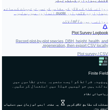
لاگنگ پیداواری کیلکولیٹر
روزانہ کام کے لاگز کو مقامی کرنسی ترتیبات کے ساتھ
پیداواری، لاگت، اور quote اندازوں میں بدلیں۔
روزانہ رپورٹ / m³ / لاگت
Plot Survey Logbook
Record plot-by-plot species, DBH, height, health, and
regeneration, then export CSV locally.
Plot survey / CSV
Finite Field
پیچیدہ شرائط کو ایسے منصوبہ بندی نظاموں میں
بدلتے ہیں جو ٹیمیں فیلڈ میں استعمال کر سکیں۔
ریاضیاتی نظام
مسئلے کے مطابق تلاش کریں
یہ صفحہ ابھی اس زبان میں دستیاب
نہیں ہے۔