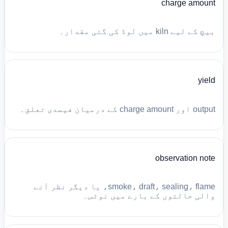
charge amount
بیچ کے لیے kiln میں لوڈ کی گئی مقدار۔
yield
output اور charge amount کے درمیان فیصدی تعلق۔
observation note
smoke، draft، sealing، flame، یا دیگر نظر آنے
والی حالتوں کے بارے میں نوٹس۔