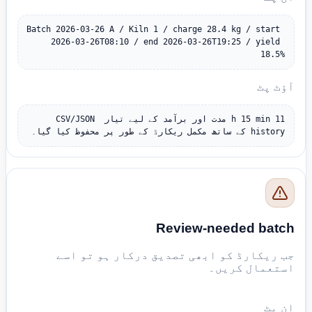
Batch 2026-03-26 A / Kiln 1 / charge 28.4 kg / start 
2026-03-26T08:10 / end 2026-03-26T19:25 / yield 
18.5%
آؤٹ پٹ
11 h 15 min مدت اور برآمد کے لیے تیار CSV/JSON 
history کے ساتھ مکمل ریکارڈ کے طور پر محفوظ کیا گیا۔
Review-needed batch
جب ریکارڈ کو ابھی تصدیق درکار ہو تو اسے
استعمال کریں۔
ان پٹ