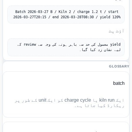
Batch 2026-03-27 B / Kiln 2 / charge 1.2 t / start 
2026-03-27T20:15 / end 2026-03-28T08:30 / yield 120%
آؤٹ پٹ
yield معمول کی حد سے باہر ہونے کی وجہ سے review کے 
لیے نشان زد کیا گیا۔
GLOSSARY
batch
ایک kiln run یا charge cycle کو ایک unit کے طور پر
ریکارڈ کیا جاتا ہے۔