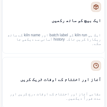
ایک بیچ کو ساتھ رکھیں
ایک ہی kiln run کو batch label اور kiln name کے ساتھ
ریکارڈ کریں تاکہ history آسانی سے دیکھی جا
سکے۔
آغاز اور اختتام کے اوقات ٹریک کریں
مقامی آغاز اور اختتام کے اوقات درج کریں اور
مدت فوراً دیکھیں۔