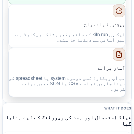
بیچ-پہلی اندراج
ایک ہی kiln run کو ساتھ رکھیں تاکہ ریکارڈ بعد
میں آسانی سے دیکھا جا سکے۔
آسان برآمد
جب آپ ریکارڈ کسی دوسرے system یا spreadsheet کو
دینا چاہیں تو اسے CSV یا JSON میں برآمد
کریں۔
WHAT IT DOES
فیلڈ استعمال اور بعد کی رپورٹنگ کے لیے بنایا
گیا