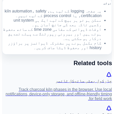
نوٹس
یہ صفحہ logging کے لیے ہے، kiln automation، safety
certification، یا process control کے لیے نہیں۔
ممکن ہو تو ہر بیچ کے لیے ایک ہی unit system
رکھیں تاکہ بعد کی جانچ آسان ہو۔
اوقات ڈیوائس کے مقامی time zone کے ساتھ محفوظ
ہوتے ہیں اور بیرونی رپورٹنگ سے پہلے تصدیق
درکار ہو سکتی ہے۔
کام مکمل ہونے پر مشترکہ ڈیوائسز پر براؤزر
history اور محفوظ ڈیٹا صاف کریں۔
Related tools
چارکول بھٹی سائیکل ٹائمر
Track charcoal kiln phases in the browser. Use local
notifications, device-only storage, and offline-friendly timing
for field work.