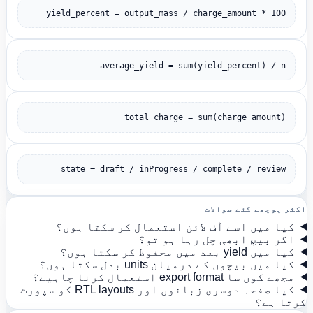
yield_percent = output_mass / charge_amount * 100
average_yield = sum(yield_percent) / n
total_charge = sum(charge_amount)
state = draft / inProgress / complete / review
اکثر پوچھے گئے سوالات
کیا میں اسے آف لائن استعمال کر سکتا ہوں؟
اگر بیچ ابھی چل رہا ہو تو؟
کیا میں yield بعد میں محفوظ کر سکتا ہوں؟
کیا میں بیچوں کے درمیان units بدل سکتا ہوں؟
مجھے کون سا export format استعمال کرنا چاہیے؟
کیا صفحہ دوسری زبانوں اور RTL layouts کو سپورٹ
کرتا ہے؟