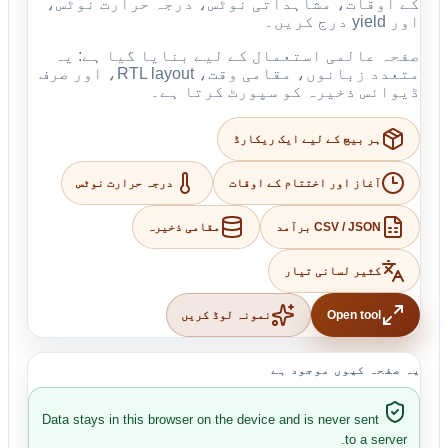
کے اوقات، مشاہداتی نوٹس، درجہ حرارت نوٹس،
اور yield درج کریں۔
صفحہ عالمی استعمال کے لیے بنایا گیا ہے: یہ
متعدد زبانوں، مقامی وقت، RTL layout، اور صرف
ڈیوائس ذخیرہ کو سپورٹ کرتا ہے۔
ہر بیچ کے لیے ایک ریکارڈ
آغاز اور اختتام کے اوقات
درجہ حرارت نوٹس
CSV / JSON برآمد
مقامی ذخیرہ
کثیر لسانی تیار
Open tool
نمونہ لوڈ کریں
یہ صفحہ کیوں موجود ہے
Data stays in this browser on the device and is never sent
to a server.