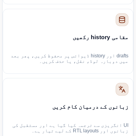
مقامی history رکھیں
drafts اور history ڈیوائس پر محفوظ کریں، پھر بعد
میں دوبارہ لوڈ، نقل، یا حذف کریں۔
زبانوں کے درمیان کام کریں
UI انگریزی سے ترجمہ کیا گیا ہے اور مستقبل کی
زبانوں اور RTL layouts کے لیے تیار ہے۔