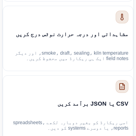
مشاہداتی اور درجہ حرارت نوٹس درج کریں
smoke، draft، sealing، kiln temperature، اور دیگر
field notes ایک ہی ریکارڈ میں محفوظ کریں۔
CSV یا JSON برآمد کریں
اسی ریکارڈ کو بغیر دوبارہ لکھے spreadsheets،
reports، یا دوسرے systems کو دیں۔