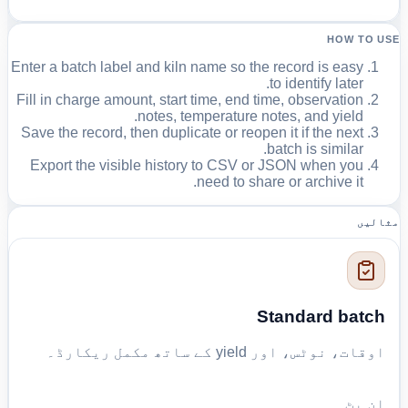
HOW TO USE
Enter a batch label and kiln name so the record is easy
to identify later.
Fill in charge amount, start time, end time, observation
notes, temperature notes, and yield.
Save the record, then duplicate or reopen it if the next
batch is similar.
Export the visible history to CSV or JSON when you
need to share or archive it.
مثالیں
Standard batch
اوقات، نوٹس، اور yield کے ساتھ مکمل ریکارڈ۔
ان پٹ