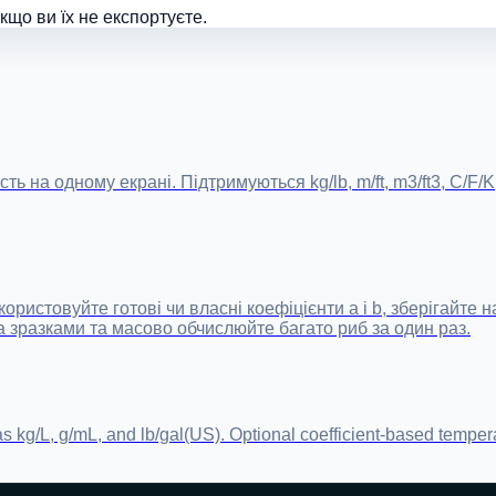
що ви їх не експортуєте.
на одному екрані. Підтримуються kg/lb, m/ft, m3/ft3, C/F/K, km
ристовуйте готові чи власні коефіцієнти a і b, зберігайте н
ма зразками та масово обчислюйте багато риб за один раз.
 kg/L, g/mL, and lb/gal(US). Optional coefficient-based temperat