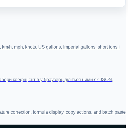
/h, mph, knots, US gallons, Imperial gallons, short tons і
абори коефіцієнтів у браузері, діліться ними як JSON,
ure correction, formula display, copy actions, and batch paste