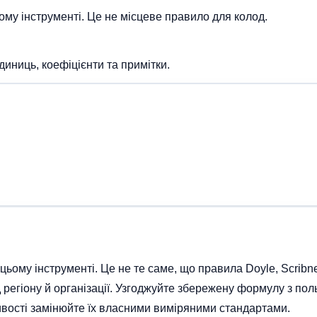
ому інструменті. Це не місцеве правило для колод.
иниць, коефіцієнти та примітки.
ому інструменті. Це не те саме, що правила Doyle, Scribner 
регіону й організації. Узгоджуйте збережену формулу з пол
вості замінюйте їх власними виміряними стандартами.