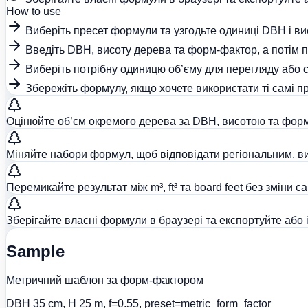
How to use
Виберіть пресет формули та узгодьте одиниці DBH і ви
Введіть DBH, висоту дерева та форм-фактор, а потім п
Виберіть потрібну одиницю об’єму для перегляду або с
Збережіть формулу, якщо хочете використати ті самі п
Оцінюйте об’єм окремого дерева за DBH, висотою та форм
Міняйте набори формул, щоб відповідати регіональним, 
Перемикайте результат між m³, ft³ та board feet без зміни с
Зберігайте власні формули в браузері та експортуйте або 
Sample
Метричний шаблон за форм-фактором
DBH 35 cm, H 25 m, f=0.55, preset=metric_form_factor