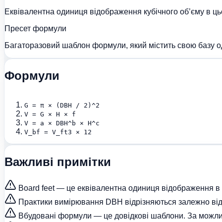
Еквівалентна одиниця відображення кубічного об’єму в ць
Пресет формули
Багаторазовий шаблон формули, який містить свою базу од
Формули
G = π × (DBH / 2)^2
V = G × H × f
V = a × DBH^b × H^c
V_bf = V_ft3 × 12
Важливі примітки
Board feet — це еквівалентна одиниця відображення в ць
Практики вимірювання DBH відрізняються залежно від 
Вбудовані формули — це довідкові шаблони. За можли