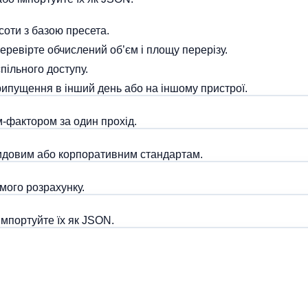
соти з базою пресета.
еревірте обчислений об’єм і площу перерізу.
пільного доступу.
рипущення в інший день або на іншому пристрої.
-фактором за один прохід.
видовим або корпоративним стандартам.
амого розрахунку.
імпортуйте їх як JSON.