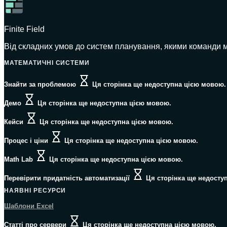
Finite Field
Від складних умов до систем планування, якими команди м
МАТЕМАТИЧНІ СИСТЕМИ
Знайти за проблемою
Ця сторінка ще недоступна цією мовою.
Демо
Ця сторінка ще недоступна цією мовою.
Кейси
Ця сторінка ще недоступна цією мовою.
Процес і ціни
Ця сторінка ще недоступна цією мовою.
Math Lab
Ця сторінка ще недоступна цією мовою.
Перевірити придатність автоматизації
Ця сторінка ще недосту
НАЯВНІ РЕСУРСИ
Шаблони Excel
Статті про сервери
Ця сторінка ще недоступна цією мовою.