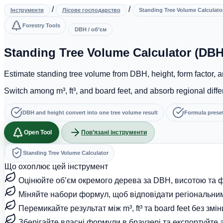
/
/
Інструменти
Лісове господарство
Standing Tree Volume Calculato
Forestry Tools
DBH / об’єм
Standing Tree Volume Calculator (DBH
Estimate standing tree volume from DBH, height, form factor, a
Switch among m³, ft³, and board feet, and absorb regional dif
DBH and height convert into one tree volume result
Formula preset
Open Tool
Пов’язані інструменти
Standing Tree Volume Calculator
Що охоплює цей інструмент
Оцінюйте об’єм окремого дерева за DBH, висотою та 
Міняйте набори формул, щоб відповідати регіональни
Перемикайте результат між m³, ft³ та board feet без змі
Зберігайте власні формули в браузері та експортуйте 