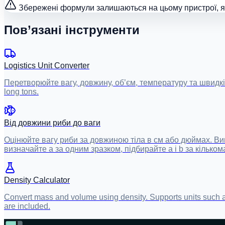
Збережені формули залишаються на цьому пристрої, як
Пов’язані інструменти
Logistics Unit Converter
Перетворюйте вагу, довжину, об’єм, температуру та швидкість 
long tons.
Від довжини риби до ваги
Оцінюйте вагу риби за довжиною тіла в см або дюймах. Вико
визначайте a за одним зразком, підбирайте a і b за кілько
Density Calculator
Convert mass and volume using density. Supports units such as
are included.