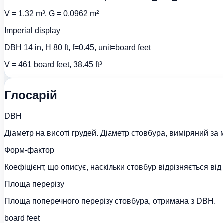
V = 1.32 m³, G = 0.0962 m²
Imperial display
DBH 14 in, H 80 ft, f=0.45, unit=board feet
V = 461 board feet, 38.45 ft³
Глосарій
DBH
Діаметр на висоті грудей. Діаметр стовбура, виміряний за
Форм-фактор
Коефіцієнт, що описує, наскільки стовбур відрізняється від
Площа перерізу
Площа поперечного перерізу стовбура, отримана з DBH.
board feet