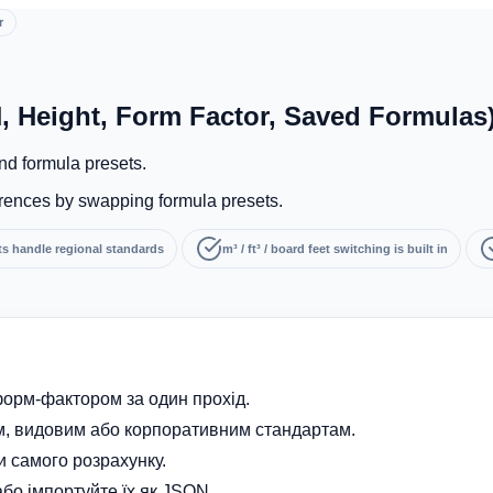
r
, Height, Form Factor, Saved Formulas
nd formula presets.
ferences by swapping formula presets.
s handle regional standards
m³ / ft³ / board feet switching is built in
форм-фактором за один прохід.
м, видовим або корпоративним стандартам.
ни самого розрахунку.
або імпортуйте їх як JSON.