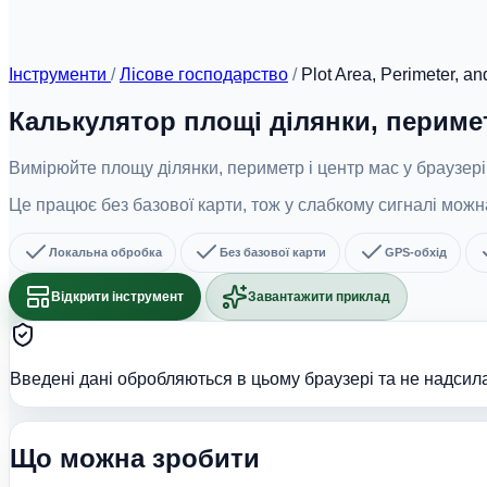
Інструменти
/
Лісове господарство
/
Plot Area, Perimeter, an
Калькулятор площі ділянки, периме
Вимірюйте площу ділянки, периметр і центр мас у браузе
Це працює без базової карти, тож у слабкому сигналі мож
Локальна обробка
Без базової карти
GPS-обхід
Відкрити інструмент
Завантажити приклад
Введені дані обробляються в цьому браузері та не надсил
Що можна зробити