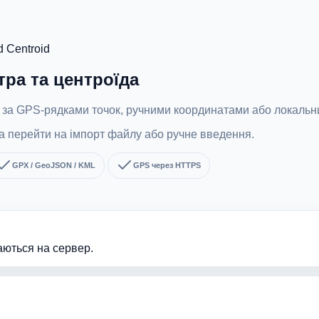
d Centroid
тра та центроїда
рі за GPS-рядками точок, ручними координатами або локал
на перейти на імпорт файлу або ручне введення.
GPX / GeoJSON / KML
GPS через HTTPS
аються на сервер.