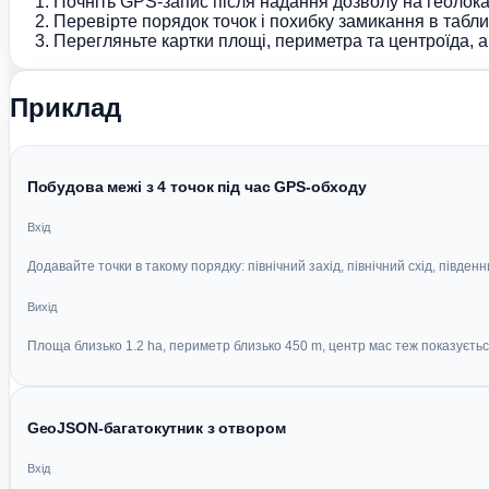
Почніть GPS-запис після надання дозволу на геолок
Перевірте порядок точок і похибку замикання в табли
Перегляньте картки площі, периметра та центроїда, а
Приклад
Побудова межі з 4 точок під час GPS-обходу
Вхід
Додавайте точки в такому порядку: північний захід, північний схід, південн
Вихід
Площа близько 1.2 ha, периметр близько 450 m, центр мас теж показуєть
GeoJSON-багатокутник з отвором
Вхід