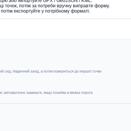
ацію або імпортуйте GPX / GeoJSON / KML.
ці точок, потім за потреби вручну виправте форму.
 потім експортуйте у потрібному форматі.
ий схід, південний захід, а потім поверніться до першої точки
ся; автоматично замикати, якщо похибка в межах порога