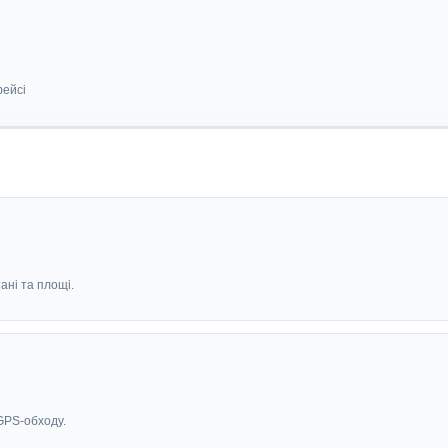
фейсі
ані та площі.
GPS-обходу.