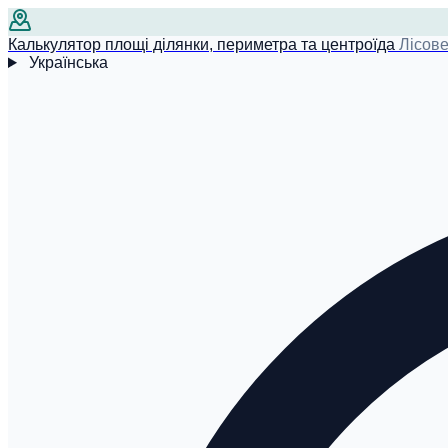
Калькулятор площі ділянки, периметра та центроїда
Лісове
Українська