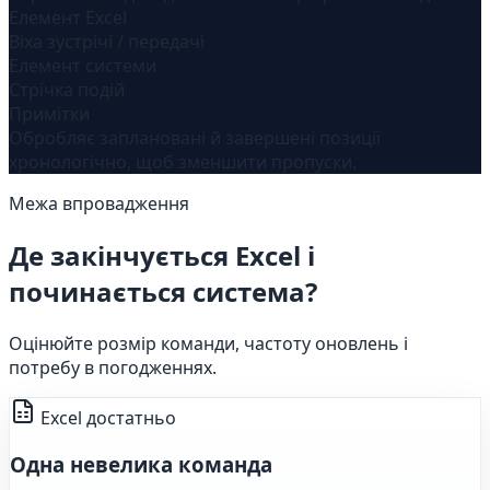
Елемент Excel
Віха зустрічі / передачі
Елемент системи
Стрічка подій
Примітки
Обробляє заплановані й завершені позиції
хронологічно, щоб зменшити пропуски.
Межа впровадження
Де закінчується Excel і
починається система?
Оцінюйте розмір команди, частоту оновлень і
потребу в погодженнях.
Excel достатньо
Одна невелика команда