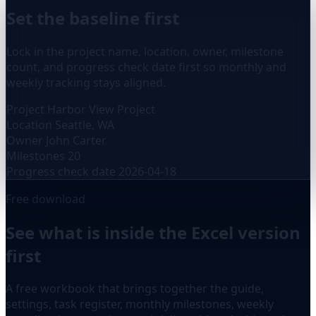
Set the baseline first
Lock in the project name, location, owner, milestone
count, and progress check date first so monthly and
weekly tracking stays aligned.
Project
Harbor View Project
Location
Seattle, WA
Owner
John Carter
Milestones
20
Progress check date
2026-04-18
Free download
See what is inside the Excel version
first
A free workbook that brings together the guide,
settings, task register, monthly milestones, weekly