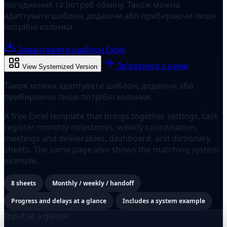
погодження та потреб обміну. Також можна
адаптувати шаблон, додаючи або прибираючи лише
потрібні колонки.
Завантажити шаблон Excel
Зв'язатися з нами
View Systemized Version
Також можна адаптувати шаблон, додаючи або
прибираючи лише потрібні колонки.
A free Excel template that brings together settings, task
register, monthly milestones, weekly coordination,
meetings and deliverables, dashboard, and dictionary
sheets. The same page also shows the matching system
example.
8 sheets
Monthly / weekly / handoff
Progress and delays at a glance
Includes a system example
Input at a glance