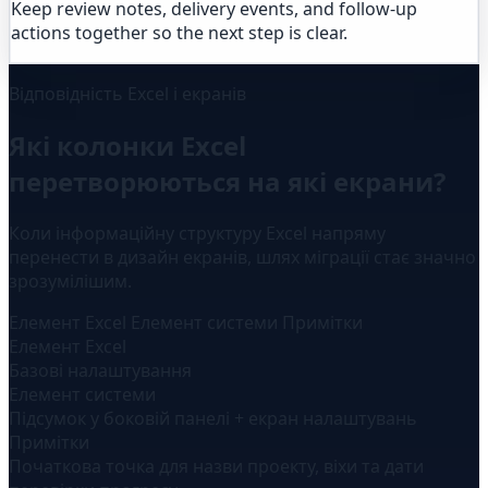
Keep review notes, delivery events, and follow-up
actions together so the next step is clear.
Відповідність Excel і екранів
Які колонки Excel
перетворюються на які екрани?
Коли інформаційну структуру Excel напряму
перенести в дизайн екранів, шлях міграції стає значно
зрозумілішим.
Елемент Excel
Елемент системи
Примітки
Елемент Excel
Базові налаштування
Елемент системи
Підсумок у боковій панелі + екран налаштувань
Примітки
Початкова точка для назви проекту, віхи та дати