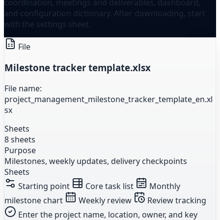
coordination, meetings and deliverables, dashboard,
and configuration dictionary. After downloading, start
with the settings sheet.
File
Milestone tracker template.xlsx
File name:
project_management_milestone_tracker_template_en.xl
sx
Sheets
8 sheets
Purpose
Milestones, weekly updates, delivery checkpoints
Sheets
Starting point
Core task list
Monthly
milestone chart
Weekly review
Review tracking
Enter the project name, location, owner, and key