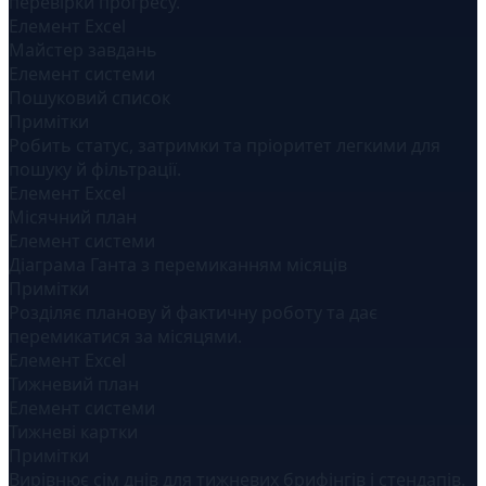
перевірки прогресу.
Елемент Excel
Майстер завдань
Елемент системи
Пошуковий список
Примітки
Робить статус, затримки та пріоритет легкими для
пошуку й фільтрації.
Елемент Excel
Місячний план
Елемент системи
Діаграма Ганта з перемиканням місяців
Примітки
Розділяє планову й фактичну роботу та дає
перемикатися за місяцями.
Елемент Excel
Тижневий план
Елемент системи
Тижневі картки
Примітки
Вирівнює сім днів для тижневих брифінгів і стендапів.