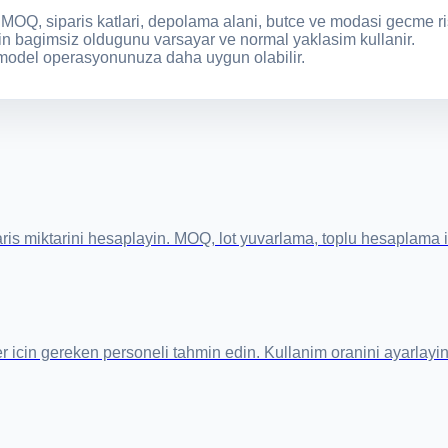
 MOQ, siparis katlari, depolama alani, butce ve modasi gecme ris
inin bagimsiz oldugunu varsayar ve normal yaklasim kullanir.
bir model operasyonunuza daha uygun olabilir.
aris miktarini hesaplayin. MOQ, lot yuvarlama, toplu hesaplama ici
icin gereken personeli tahmin edin. Kullanim oranini ayarlayin