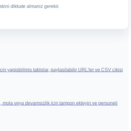
kini dikkate almaniz gerekir.
n yapistirilmis tablolar, paylasilabilir URL'ler ve CSV cikisi
, mola veya devamsizlik icin tampon ekleyin ve personeli