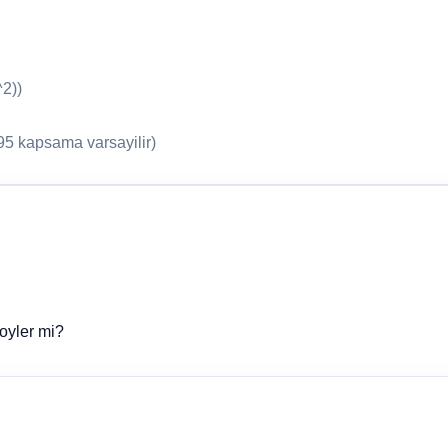
2))
95 kapsama varsayilir)
soyler mi?