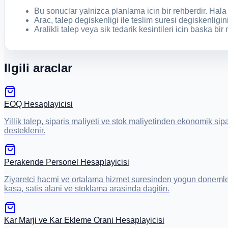
Bu sonuclar yalnizca planlama icin bir rehberdir. Hala
Arac, talep degiskenligi ile teslim suresi degiskenlig
Aralikli talep veya sik tedarik kesintileri icin baska 
Ilgili araclar
EOQ Hesaplayicisi
Yillik talep, siparis maliyeti ve stok maliyetinden ekonomik sip
desteklenir.
Perakende Personel Hesaplayicisi
Ziyaretci hacmi ve ortalama hizmet suresinden yogun donemler 
kasa, satis alani ve stoklama arasinda dagitin.
Kar Marji ve Kar Ekleme Orani Hesaplayicisi