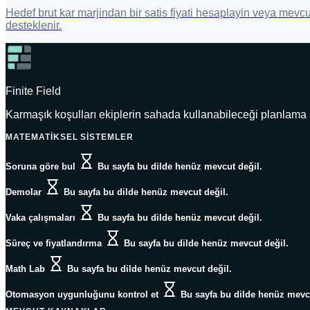
Hedef brut kar marjindan bir satis fiyati hesaplayin veya mevcut
desteklenir.
Finite Field
Karmaşık koşulları ekiplerin sahada kullanabileceği planlama
MATEMATIKSEL SISTEMLER
Soruna göre bul
Bu sayfa bu dilde henüz mevcut değil.
Demolar
Bu sayfa bu dilde henüz mevcut değil.
Vaka çalışmaları
Bu sayfa bu dilde henüz mevcut değil.
Süreç ve fiyatlandırma
Bu sayfa bu dilde henüz mevcut değil.
Math Lab
Bu sayfa bu dilde henüz mevcut değil.
Otomasyon uygunluğunu kontrol et
Bu sayfa bu dilde henüz mevcu