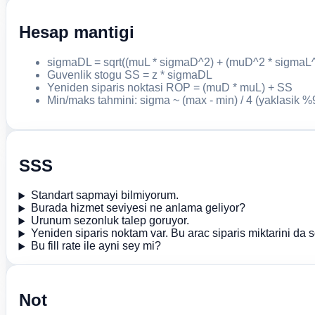
Hesap mantigi
sigmaDL = sqrt((muL * sigmaD^2) + (muD^2 * sigmaL^
Guvenlik stogu SS = z * sigmaDL
Yeniden siparis noktasi ROP = (muD * muL) + SS
Min/maks tahmini: sigma ~ (max - min) / 4 (yaklasik %
SSS
Standart sapmayi bilmiyorum.
Burada hizmet seviyesi ne anlama geliyor?
Urunum sezonluk talep goruyor.
Yeniden siparis noktam var. Bu arac siparis miktarini da 
Bu fill rate ile ayni sey mi?
Not