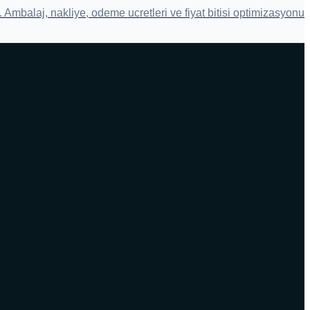
. Ambalaj, nakliye, odeme ucretleri ve fiyat bitisi optimizasyonu