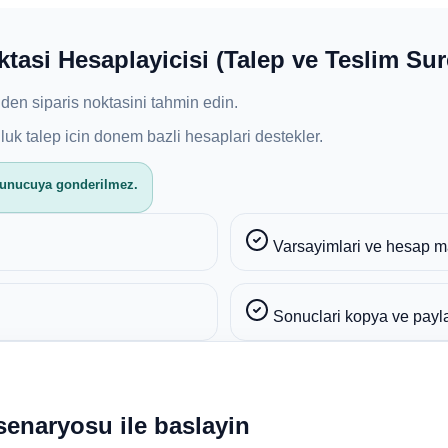
tasi Hesaplayicisi (Talep ve Teslim Sur
den siparis noktasini tahmin edin.
uk talep icin donem bazli hesaplari destekler.
; sunucuya gonderilmez.
Varsayimlari ve hesap m
Sonuclari kopya ve payla
senaryosu ile baslayin