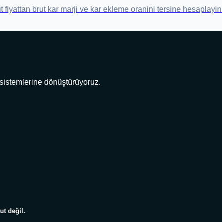
 fiyattan brut kar marji ve kar ekleme oranini tersine hesaplayin
 sistemlerine dönüştürüyoruz.
t değil.