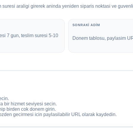
im suresi araligi girerek aninda yeniden siparis noktasi ve guven
SONRAKI ADIM
si 7 gun, teslim suresi 5-10
Donem tablosu, paylasim URL's
ecin.
a bir hizmet seviyesi secin.
hip birden cok donem girin.
zden gecirmesi icin paylasilabilir URL olarak kaydedin.