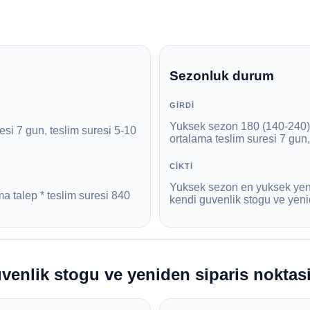
Sezonluk durum
GIRDI
Yuksek sezon 180 (140-240),
esi 7 gun, teslim suresi 5-10
ortalama teslim suresi 7 gun,
CIKTI
Yuksek sezon en yuksek yeni
a talep * teslim suresi 840
kendi guvenlik stogu ve yenid
guvenlik stogu ve yeniden siparis noktas