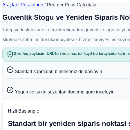
Araçlar
/
Perakende
/
Reorder Point Calculator
Guvenlik Stogu ve Yeniden Siparis Nok
Talep ve teslim suresi degiskenliginden guvenlik stogu ve yeni
Min/maks tahmini, dusuk/orta/yuksek hizmet seviyesi ve sezonl
Girdiler, paylasim URL'leri ve cihaz ici kayit bu tarayicida kalir
Standart sapmalari bilmeseniz de baslayin
Yogun ve sakin sezonlari doneme gore inceleyin
Hizli Baslangic
Standart bir yeniden siparis noktasi 