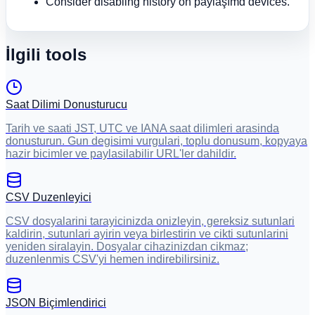
Consider disabling history on paylaşımd devices.
İlgili tools
Saat Dilimi Donusturucu
Tarih ve saati JST, UTC ve IANA saat dilimleri arasinda
donusturun. Gun degisimi vurgulari, toplu donusum, kopyaya
hazir bicimler ve paylasilabilir URL'ler dahildir.
CSV Duzenleyici
CSV dosyalarini tarayicinizda onizleyin, gereksiz sutunlari
kaldirin, sutunlari ayirin veya birlestirin ve cikti sutunlarini
yeniden siralayin. Dosyalar cihazinizdan cikmaz;
duzenlenmis CSV'yi hemen indirebilirsiniz.
JSON Biçimlendirici