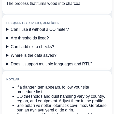
The process that turns wood into charcoal.
FREQUENTLY ASKED QUESTIONS
Can I use it without a CO meter?
Are thresholds fixed?
Can I add extra checks?
Where is the data saved?
Does it support multiple languages and RTL?
NOTLAR
If a danger item appears, follow your site
procedure first.
CO thresholds and dust handling vary by country,
region, and equipment. Adjust them in the profile.
Site adları ve notları otomatik çevrilmez. Gerekirse
bunları ayrı ayrı yerel dilde girin.