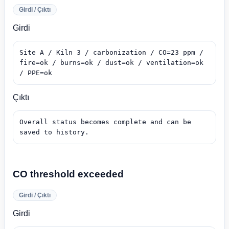
Girdi / Çıktı
Girdi
Site A / Kiln 3 / carbonization / CO=23 ppm / 
fire=ok / burns=ok / dust=ok / ventilation=ok 
/ PPE=ok
Çıktı
Overall status becomes complete and can be 
saved to history.
CO threshold exceeded
Girdi / Çıktı
Girdi