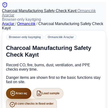
Charcoal Manufacturing Safety Check Kayıt
Ormancılık
Araçlar
Browser-only kayıtging
Araçlar
/
Ormancılık
/
Charcoal Manufacturing Safety Check
Kayıt
Browser-only kayıtging
Ormancılık Araçlar
Charcoal Manufacturing Safety
Check Kayıt
Record CO, fire, burns, dust, ventilation, and PPE
checks every time.
Danger items are shown first so the basic functions stay
fast on site.
Aracı aç
Load sample
6 core checks in fixed order