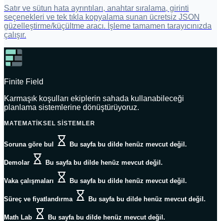
Satır ve sütun hata ayrıntıları, anahtar sıralama, girinti
seçenekleri ve tek tıkla kopyalama sunan ücretsiz JSON
güzelleştirme/küçültme aracı. İşleme tamamen tarayıcınızda
çalışır.
Finite Field
Karmaşık koşulları ekiplerin sahada kullanabileceği
planlama sistemlerine dönüştürüyoruz.
MATEMATIKSEL SISTEMLER
Soruna göre bul
Bu sayfa bu dilde henüz mevcut değil.
Demolar
Bu sayfa bu dilde henüz mevcut değil.
Vaka çalışmaları
Bu sayfa bu dilde henüz mevcut değil.
Süreç ve fiyatlandırma
Bu sayfa bu dilde henüz mevcut değil.
Math Lab
Bu sayfa bu dilde henüz mevcut değil.