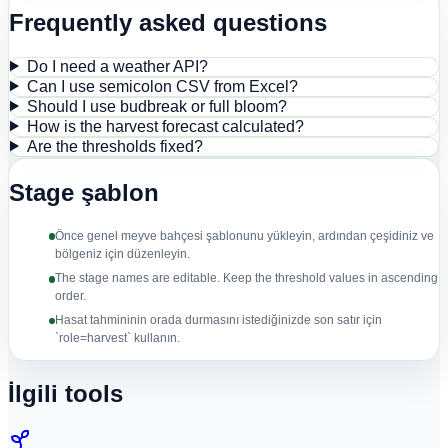
Frequently asked questions
Do I need a weather API?
Can I use semicolon CSV from Excel?
Should I use budbreak or full bloom?
How is the harvest forecast calculated?
Are the thresholds fixed?
Stage şablon
Önce genel meyve bahçesi şablonunu yükleyin, ardından çeşidiniz ve
bölgeniz için düzenleyin.
The stage names are editable. Keep the threshold values in ascending
order.
Hasat tahmininin orada durmasını istediğinizde son satır için
`role=harvest` kullanın.
İlgili tools