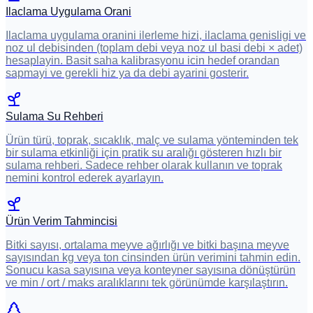
Ilaclama Uygulama Orani
Ilaclama uygulama oranini ilerleme hizi, ilaclama genisligi ve
noz ul debisinden (toplam debi veya noz ul basi debi × adet)
hesaplayin. Basit saha kalibrasyonu icin hedef orandan
sapmayi ve gerekli hiz ya da debi ayarini gosterir.
Sulama Su Rehberi
Ürün türü, toprak, sıcaklık, malç ve sulama yönteminden tek
bir sulama etkinliği için pratik su aralığı gösteren hızlı bir
sulama rehberi. Sadece rehber olarak kullanın ve toprak
nemini kontrol ederek ayarlayın.
Ürün Verim Tahmincisi
Bitki sayısı, ortalama meyve ağırlığı ve bitki başına meyve
sayısından kg veya ton cinsinden ürün verimini tahmin edin.
Sonucu kasa sayısına veya konteyner sayısına dönüştürün
ve min / ort / maks aralıklarını tek görünümde karşılaştırın.