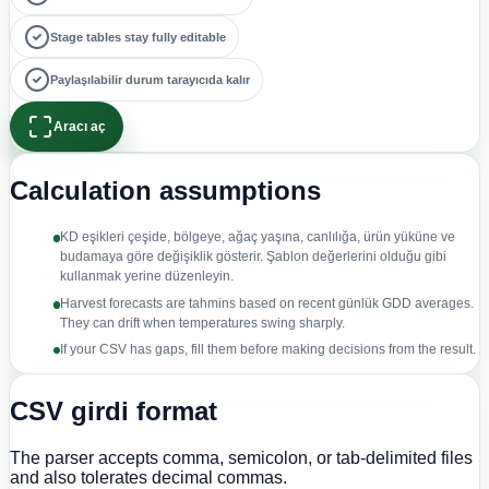
Stage tables stay fully editable
Paylaşılabilir durum tarayıcıda kalır
Aracı aç
Calculation assumptions
KD eşikleri çeşide, bölgeye, ağaç yaşına, canlılığa, ürün yüküne ve
budamaya göre değişiklik gösterir. Şablon değerlerini olduğu gibi
kullanmak yerine düzenleyin.
Harvest forecasts are tahmins based on recent günlük GDD averages.
They can drift when temperatures swing sharply.
If your CSV has gaps, fill them before making decisions from the result.
CSV girdi format
The parser accepts comma, semicolon, or tab-delimited files
and also tolerates decimal commas.