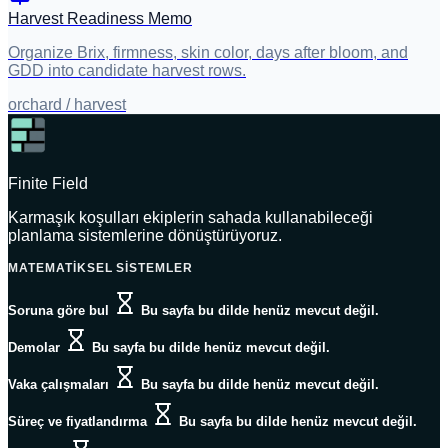
Harvest Readiness Memo
Organize Brix, firmness, skin color, days after bloom, and
GDD into candidate harvest rows.
orchard / harvest
Finite Field
Karmaşık koşulları ekiplerin sahada kullanabileceği
planlama sistemlerine dönüştürüyoruz.
MATEMATIKSEL SISTEMLER
Soruna göre bul
Bu sayfa bu dilde henüz mevcut değil.
Demolar
Bu sayfa bu dilde henüz mevcut değil.
Vaka çalışmaları
Bu sayfa bu dilde henüz mevcut değil.
Süreç ve fiyatlandırma
Bu sayfa bu dilde henüz mevcut değil.