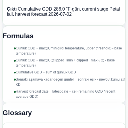
Çıktı
Cumulative GDD 286.0 °F·gün, current stage Petal
fall, harvest forecast 2026-07-02
Formulas
Günlük GDD = max(0, min(girdi temperature, upper threshold) - base
temperature)
Günlük GDD = max(0, ((clipped Tmin + clipped Tmax) / 2) - base
temperature)
Cumulative GDD = sum of günlük GDD
Sonraki aşamaya kadar geçen günler = sonraki eşik - mevcut kümülatif
KD
Harvest forecast date = latest date + ceil(remaining GDD / recent
average GDD)
Glossary