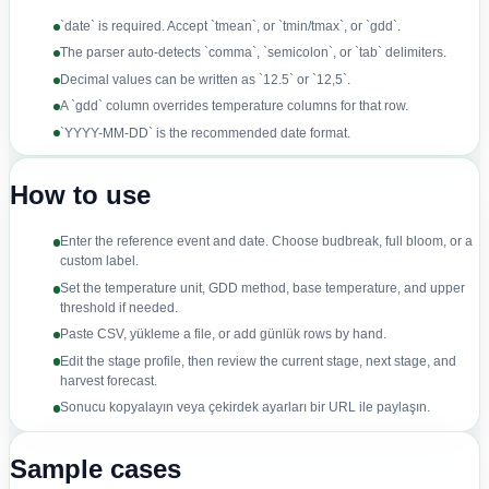
`date` is required. Accept `tmean`, or `tmin/tmax`, or `gdd`.
The parser auto-detects `comma`, `semicolon`, or `tab` delimiters.
Decimal values can be written as `12.5` or `12,5`.
A `gdd` column overrides temperature columns for that row.
`YYYY-MM-DD` is the recommended date format.
How to use
Enter the reference event and date. Choose budbreak, full bloom, or a
custom label.
Set the temperature unit, GDD method, base temperature, and upper
threshold if needed.
Paste CSV, yükleme a file, or add günlük rows by hand.
Edit the stage profile, then review the current stage, next stage, and
harvest forecast.
Sonucu kopyalayın veya çekirdek ayarları bir URL ile paylaşın.
Sample cases