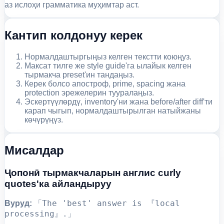
аз ислоҳи грамматика муҳимтар аст.
Кантип колдонуу керек
Нормалдаштыргыңыз келген текстти коюңуз.
Максат тилге же style guide'га ылайык келген
тырмакча preset'ин тандаңыз.
Керек болсо апостроф, prime, spacing жана
protection эрежелерин тууралаңыз.
Эскертүүлөрдү, inventory'ни жана before/after diff'ти
карап чыгып, нормалдаштырылган натыйжаны
көчүрүңүз.
Мисалдар
Ҷопонӣ тырмакчаларын англис curly
quotes'ка айландыруу
「The 'best' answer is 『local
Вуруд:
processing』.」