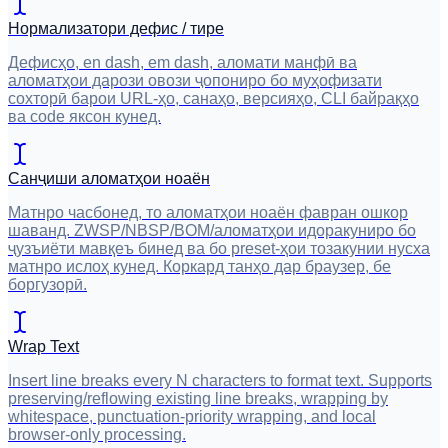
Нормализатори дефис / тире
Дефисҳо, en dash, em dash, аломати манфӣ ва
аломатҳои дарози овози ҷопониро бо муҳофизати
сохторӣ барои URL-ҳо, санаҳо, версияҳо, CLI байрақҳо
ва code яксон кунед.
Санҷиши аломатҳои ноаён
Матнро часбонед, то аломатҳои ноаён фавран ошкор
шаванд. ZWSP/NBSP/BOM/аломатҳои идоракуниро бо
ҷузъиёти мавқеъ бинед ва бо preset-ҳои тозакунии нусха
матнро ислоҳ кунед. Коркард танҳо дар браузер, бе
боргузорӣ.
Wrap Text
Insert line breaks every N characters to format text. Supports
preserving/reflowing existing line breaks, wrapping by
whitespace, punctuation-priority wrapping, and local
browser-only processing.