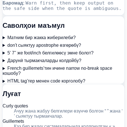
Warn first, then keep output on
Баромад:
the safe side when the quote is ambiguous.
Саволҳои маъмул
Матним бир жакка жиберилеби?
don't сыяктуу apostrophe өзгөрөбү?
5' 7" же foot/inch белгилөөсү эмне болот?
Дарунӣ тырмакчаларды колдойбу?
French guillemets'тин ичине narrow no-break space
кошобу?
HTML tag'тер менен code корголобу?
Луғат
Curly quotes
Ачуу жана жабуу белгилери өзүнчө болгон “ ” жана ‘
’ сыяктуу тырмакчалар.
Guillemets
Кээ бир жазуу системаларында колдонулган « »