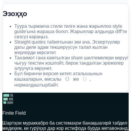
Эзоҳҳо
Туура тырмакча стили тилге жана жарыялоо style
guide'ына жараша болот. Жарыялар алдында diff'ти
сөзсүз караңыз.
Straight quotes табиятынан эки ача. Эскертүүлөр
дагы деле адам текшерүүсүн талап кылган
жерлерди көрсөтөт.
Танзимот гана камтылган share шилтемелери кирүү/
чыгуу текстин кошпойт, бирок тандалган эрежелер
алуучуга көрүнөт.
Бул биринчи версия китеп аталышынын
кашааларын, мисалы 《》 же 〈〉,
нормалдаштырбайт.
Finite Field
Шартҳои мураккабро ба системаҳои банақшагирӣ табдил
медиҳем, ки гурӯҳҳо дар кор истифода бурда метавонанд.