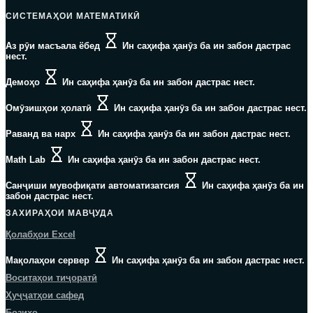
СИСТЕМАҲОИ МАТЕМАТИКӢ
Аз рӯи масъала ёбед
Ин саҳифа ҳанӯз ба ин забон дастрас
нест.
Демоҳо
Ин саҳифа ҳанӯз ба ин забон дастрас нест.
Омӯзишҳои ҳолатӣ
Ин саҳифа ҳанӯз ба ин забон дастрас нест.
Раванд ва нарх
Ин саҳифа ҳанӯз ба ин забон дастрас нест.
Math Lab
Ин саҳифа ҳанӯз ба ин забон дастрас нест.
Санҷиши мувофиқати автоматизатсия
Ин саҳифа ҳанӯз ба ин
забон дастрас нест.
ЗАХИРАҲОИ МАВҶУДА
Қолабҳои Excel
Мақолаҳои сервер
Ин саҳифа ҳанӯз ба ин забон дастрас нест.
Воситаҳои тиҷоратӣ
Ҳуҷҷатҳои сафед
Бозиҳо