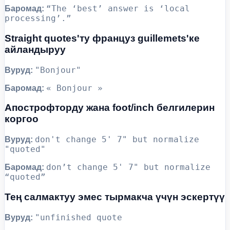
“The ‘best’ answer is ‘local
Баромад:
processing’.”
Straight quotes'ту француз guillemets'ке
айландыруу
"Bonjour"
Вуруд:
« Bonjour »
Баромад:
Апострофторду жана foot/inch белгилерин
коргоо
don't change 5' 7" but normalize
Вуруд:
"quoted"
don’t change 5' 7" but normalize
Баромад:
“quoted”
Тең салмактуу эмес тырмакча үчүн эскертүү
"unfinished quote
Вуруд: