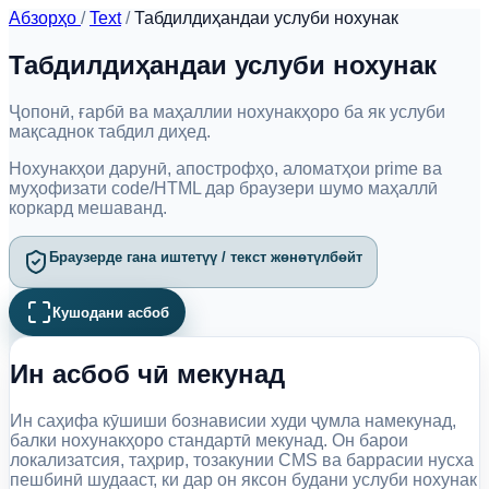
Абзорҳо
/
Text
/
Табдилдиҳандаи услуби нохунак
Табдилдиҳандаи услуби нохунак
Ҷопонӣ, ғарбӣ ва маҳаллии нохунакҳоро ба як услуби
мақсаднок табдил диҳед.
Нохунакҳои дарунӣ, апострофҳо, аломатҳои prime ва
муҳофизати code/HTML дар браузери шумо маҳаллӣ
коркард мешаванд.
Браузерде гана иштетүү / текст жөнөтүлбөйт
Кушодани асбоб
Ин асбоб чӣ мекунад
Ин саҳифа кӯшиши бознависии худи ҷумла намекунад,
балки нохунакҳоро стандартӣ мекунад. Он барои
локализатсия, таҳрир, тозакунии CMS ва баррасии нусха
пешбинӣ шудааст, ки дар он яксон будани услуби нохунак