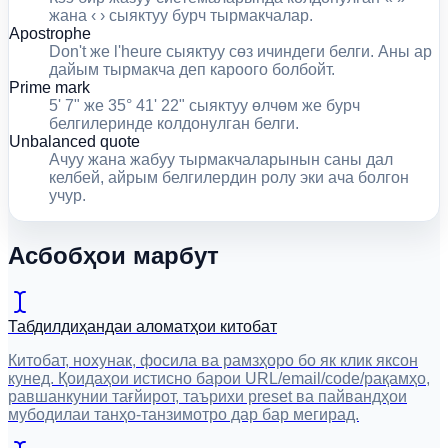
жана ‹ › сыяктуу бурч тырмакчалар.
Apostrophe
Don't же l'heure сыяктуу сөз ичиндеги белги. Аны ар
дайым тырмакча деп кароого болбойт.
Prime mark
5' 7" же 35° 41' 22" сыяктуу өлчөм же бурч
белгилеринде колдонулган белги.
Unbalanced quote
Ачуу жана жабуу тырмакчаларынын саны дал
келбей, айрым белгилердин ролу эки ача болгон
учур.
Асбобҳои марбут
Табдилдиҳандаи аломатҳои китобат
Китобат, нохунак, фосила ва рамзҳоро бо як клик яксон
кунед. Қоидаҳои истисно барои URL/email/code/рақамҳо,
равшанкунии тағйирот, таърихи preset ва пайвандҳои
мубодилаи танҳо-танзимотро дар бар мегирад.