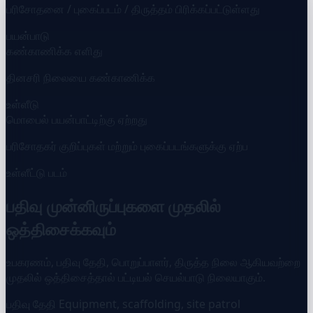
பரிசோதனை / புகைப்படம் / திருத்தம் பிரிக்கப்பட்டுள்ளது
பயன்பாடு
கண்காணிக்க எளிது
தினசரி நிலையை கண்காணிக்க
உள்ளீடு
மொபைல் பயன்பாட்டிற்கு ஏற்றது
பரிசோதகர் குறிப்புகள் மற்றும் புகைப்படங்களுக்கு ஏற்ப
உள்ளீட்டு படம்
பதிவு முன்னிருப்புகளை முதலில்
ஒத்திசைக்கவும்
உபகரணம், பதிவு தேதி, பொறுப்பாளர், திருத்த நிலை ஆகியவற்றை
முதலில் ஒத்திசைத்தால் பட்டியல் செயல்பாடு நிலையாகும்.
பதிவு தேதி
Equipment, scaffolding, site patrol