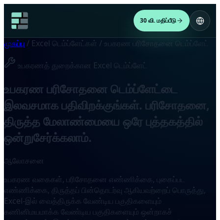
30 வி. மதிப்பீடு
முகப்பு
/
Excel டெம்ப்ளேட்கள்
/
உபகரண பரிசோதனை டெம்ப்ளேட்
உபகரணத் துறைக்கான Excel டெம்ப்ளேட்
உபகரண பரிசோதனை டெம்ப்ளேட்டை
இலவசமாக பதிவிறக்குங்கள். பரிசோதனை,
திருத்த மேலாண்மையை ஒரே புத்தகத்தில்
ஒன்றுசேர்க்கலாம்.
ஆலோசனை
உபகரண வகைகள், பரிசோதனை எண்ணிக்கை, புகைப்பட
எண்ணிக்கை, திருத்தப் பின்தொடர்வு ஆகியவற்றைப் பொருத்து,
Excel-இல் வைத்திருக்க வேண்டிய பகுதிகளையும்
கணினிமயமாக்க வேண்டிய பகுதிகளையும் ஒன்றாகச்