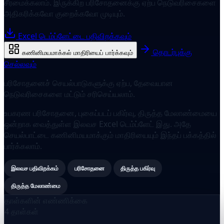
சீரமைக்கலாம். இருக்கிற பரிசோதனைக்கு ஏற்ப நெடுவரிசைகளை
அதிகரிக்கவோ குறைக்கவோ முடியும்.
Excel டெம்ப்ளேட்டை பதிவிறக்கவும்
தொடர்புக்கு
கணினிமயமாக்கல் மாதிரியைப் பார்க்கவும்
செல்லவும்
பரிசோதனைச் செயல்பாடுகளுக்கு ஏற்ப, தேவையான
நெடுவரிசைகளை மட்டும் சரிசெய்யலாம்.
உபகரண பரிசோதனை, புகைப்படப் பகிர்வு, திருத்த மேலாண்மையை
ஒன்றாக வைத்துள்ள இலவச Excel டெம்ப்ளேட் இது. அதே
செயல்பாட்டை கணினிமயமாக்கும் மாதிரியையும் இந்தப் பக்கத்தில்
பார்க்கலாம்.
இலவச பதிவிறக்கம்
பரிசோதனை
திருத்த பகிர்வு
திருத்த மேலாண்மை
தாள்களின் எண்ணிக்கை
4 தாள்கள்