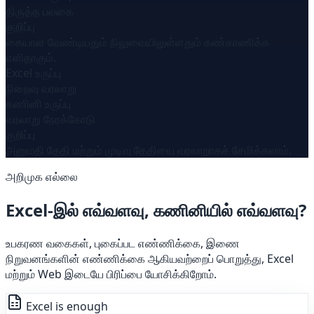
திருத்த பலகை
குறிப்பு
கையாள வேண்டியதும் நிலுவையிலுள்ளதும் கண்காணிக்க
எளிதாகும்.
Excel உருப்பு
நிறைவு வரலாறு
கணினி உருப்பு
வரலாறு நேரக்கோடு
குறிப்பு
அனுமதி தேதி மற்றும் முடிவு தேதியை வரலாறாகச் சேமிக்கலாம்.
அறிமுக எல்லை
Excel-இல் எவ்வளவு, கணினியில் எவ்வளவு?
உபகரண வகைகள், புகைப்பட எண்ணிக்கை, இணை
நிறுவனங்களின் எண்ணிக்கை ஆகியவற்றைப் பொறுத்து, Excel
மற்றும் Web இடையே பிரிப்பை யோசிக்கிறோம்.
Excel is enough