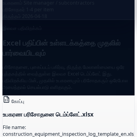
உபகரணம்
Site manager / subcontractors
பரிசோதகர்
1-4 per item
திருத்தம்
2026-04-18
இலவச பதிவிறக்கம்
Excel பதிப்பின் உள்ளடக்கத்தை முதலில்
பார்வையிடவும்
பரிசோதனை, புகைப்படப் பகிர்வு, திருத்த மேலாண்மையை ஒரே
புத்தகத்தில் வைத்துள்ள இலவச Excel டெம்ப்ளேட் இது.
பதிவிறக்கிய பின், முதலில் உபகரணமும் பரிசோதகரும் ஒரேபோல
அமைந்தால் செயல்பாடு எளிதாகும்.
கோப்பு
உபகரண பரிசோதனை டெம்ப்ளேட்.xlsx
File name:
construction_equipment_inspection_log_template_en.xls