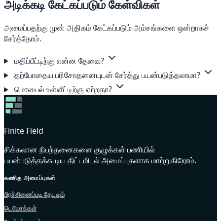
அடிக்கடி கேட்கப்படும் கேள்விகள்
அமைப்பதற்கு முன் அதிகம் கேட்கப்படும் அம்சங்களை ஒன்றாகச்
சேர்த்தோம்.
மதிப்பீட்டிற்கு என்ன தேவை?
தற்போதைய பரிசோதனையுடன் சேர்த்து பயன்படுத்தலாமா?
மொபைல் உள்ளீட்டிற்கு ஏற்றதா?
Finite Field
சிக்கலான நிபந்தனைகளை குழுக்கள் பணியில்
பயன்படுத்தக்கூடிய திட்டமிடல் அமைப்புகளாக மாற்றுகிறோம்.
கணித அமைப்புகள்
பிரச்சினைப்படி தேடவும்
டெமோக்கள்