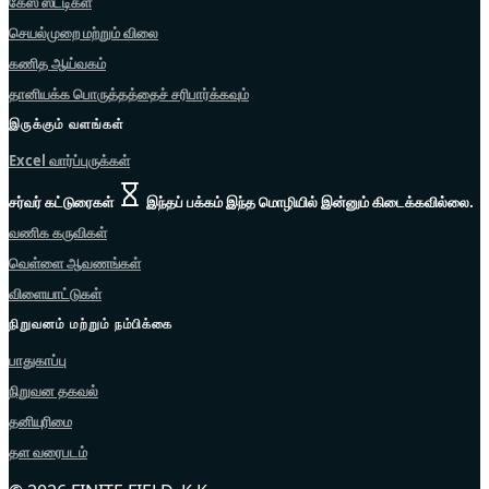
கேஸ் ஸ்டடிகள்
செயல்முறை மற்றும் விலை
கணித ஆய்வகம்
தானியக்க பொருத்தத்தைச் சரிபார்க்கவும்
இருக்கும் வளங்கள்
Excel வார்ப்புருக்கள்
சர்வர் கட்டுரைகள்
இந்தப் பக்கம் இந்த மொழியில் இன்னும் கிடைக்கவில்லை.
வணிக கருவிகள்
வெள்ளை ஆவணங்கள்
விளையாட்டுகள்
நிறுவனம் மற்றும் நம்பிக்கை
பாதுகாப்பு
நிறுவன தகவல்
தனியுரிமை
தள வரைபடம்