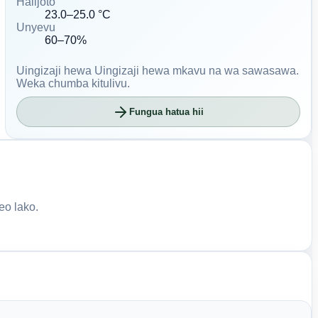
Halijoto
23.0–25.0 °C
Unyevu
60–70%
Uingizaji hewa
Uingizaji hewa mkavu na wa sawasawa.
Weka chumba kitulivu.
Fungua hatua hii
eo lako.