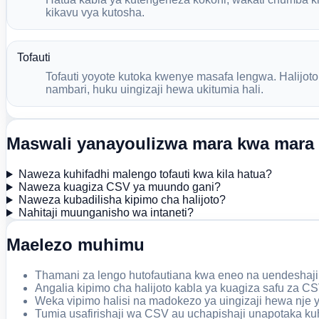
kikavu vya kutosha.
Tofauti
Tofauti yoyote kutoka kwenye masafa lengwa. Halijot
nambari, huku uingizaji hewa ukitumia hali.
Maswali yanayoulizwa mara kwa mara
Naweza kuhifadhi malengo tofauti kwa kila hatua?
Naweza kuagiza CSV ya muundo gani?
Naweza kubadilisha kipimo cha halijoto?
Nahitaji muunganisho wa intaneti?
Maelezo muhimu
Thamani za lengo hutofautiana kwa eneo na uendeshaji
Angalia kipimo cha halijoto kabla ya kuagiza safu za CS
Weka vipimo halisi na madokezo ya uingizaji hewa nje
Tumia usafirishaji wa CSV au uchapishaji unapotaka k