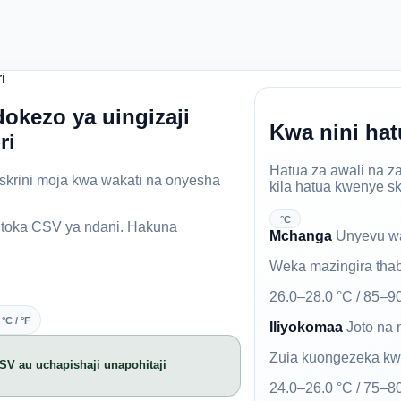
i
okezo ya uingizaji
Kwa nini hat
ri
Hatua za awali na za
skrini moja kwa wakati na onyesha
kila hatua kwenye s
°C
utoka CSV ya ndani. Hakuna
Mchanga
Unyevu wa 
Weka mazingira thab
26.0–28.0 °C / 85–
 °C / °F
Iliyokomaa
Joto na 
Zuia kuongezeka kw
CSV au uchapishaji unapohitaji
24.0–26.0 °C / 75–