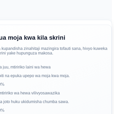
ua moja kwa kila skrini
 kupandisha zinahitaji mazingira tofauti sana, hivyo kuweka
krini yake hupunguza makosa.
juu, mtiririko laini wa hewa
iti na epuka upepo wa moja kwa moja.
90%
mtiririko wa hewa vilivyosawazika
a joto huku ukidumisha chumba sawa.
80%