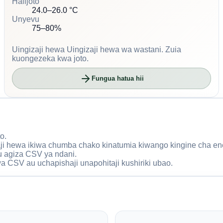
Halijoto
24.0–26.0 °C
Unyevu
75–80%
Uingizaji hewa
Uingizaji hewa wa wastani. Zuia
kuongezeka kwa joto.
Fungua hatua hii
o.
aji hewa ikiwa chumba chako kinatumia kiwango kingine cha en
au agiza CSV ya ndani.
wa CSV au uchapishaji unapohitaji kushiriki ubao.