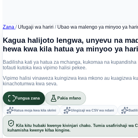
Zana
/
Ufugaji wa hariri
/
Ubao wa malengo ya minyoo ya harir
Kagua halijoto lengwa, unyevu na mad
hewa kwa kila hatua ya minyoo ya hari
Badilisha kati ya hatua za mchanga, kukomaa na kupandisha 
tofauti kutoka kwa vipimo halisi pekee.
Vipimo halisi vinaweza kuingizwa kwa mkono au kuagizwa k
kinachotumwa kwa seva.
Fungua zana
Pakia mfano
Hatua moja kwa kila skrini
Uingizaji wa CSV wa ndani
Badili
Kila kitu hubaki kwenye kivinjari chako. Tumia usafirishaji wa 
kuhamisha kwenye kifaa kingine.