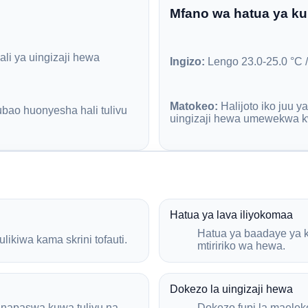
Mfano wa hatua ya k
ali ya uingizaji hewa
Ingizo:
Lengo 23.0-25.0 °C / 
Matokeo:
Halijoto iko juu y
ubao huonyesha hali tulivu
uingizaji hewa umewekwa k
Hatua ya lava iliyokomaa
Hatua ya baadaye ya ku
ikiwa kama skrini tofauti.
mtiririko wa hewa.
Dokezo la uingizaji hewa
inapaswa kuwa tulivu na
Dokezo fupi la maelek