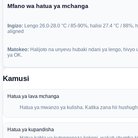
Mfano wa hatua ya mchanga
Ingizo:
Lengo 26.0-28.0 °C / 85-90%, halisi 27.4 °C / 88%, h
aligned
Matokeo:
Halijoto na unyevu hubaki ndani ya lengo, hivyo 
ya OK.
Kamusi
Hatua ya lava mchanga
Hatua ya mwanzo ya kulisha. Katika zana hii hushughul
Hatua ya kupandisha
Hatua kabla ya kutengeneza kokoni, wakati chumba k