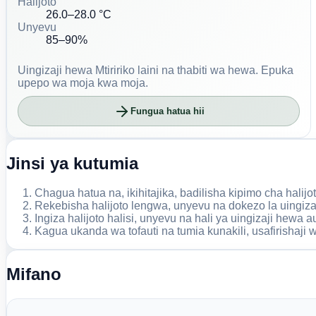
Halijoto
26.0–28.0 °C
Unyevu
85–90%
Uingizaji hewa
Mtiririko laini na thabiti wa hewa. Epuka
upepo wa moja kwa moja.
Fungua hatua hii
Jinsi ya kutumia
Chagua hatua na, ikihitajika, badilisha kipimo cha halijot
Rekebisha halijoto lengwa, unyevu na dokezo la uingiz
Ingiza halijoto halisi, unyevu na hali ya uingizaji hewa 
Kagua ukanda wa tofauti na tumia kunakili, usafirishaji 
Mifano