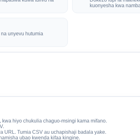
kuonyesha kwa nambar
o na unyevu hutumia
, kwa hiyo chukulia chaguo-msingi kama mifano.
V.
 ya URL. Tumia CSV au uchapishaji badala yake.
uhamisha ubao kwenda kifaa kingine.