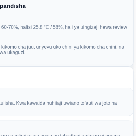
upandisha
60-70%, halisi 25.8 °C / 58%, hali ya uingizaji hewa review
a kikomo cha juu, unyevu uko chini ya kikomo cha chini, na
wa ukaguzi.
lisha. Kwa kawaida huhitaji uwiano tofauti wa joto na
ezo ya mtiririko wa hewa au tahadhari ambazo ni ngumu