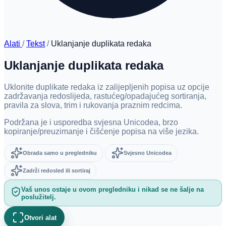
Alati
/
Tekst
/
Uklanjanje duplikata redaka
Uklanjanje duplikata redaka
Uklonite duplikate redaka iz zalijepljenih popisa uz opcije
zadržavanja redoslijeda, rastućeg/opadajućeg sortiranja,
pravila za slova, trim i rukovanja praznim redcima.
Podržana je i usporedba svjesna Unicodea, brzo
kopiranje/preuzimanje i čišćenje popisa na više jezika.
Obrada samo u pregledniku
Svjesno Unicodea
Zadrži redosled ili sortiraj
Vaš unos ostaje u ovom pregledniku i nikad se ne šalje na
poslužitelj.
Otvori alat