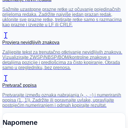
Sažmite uzastopne prazne retke uz očuvanje pojedinačnih
prijeloma redaka. Zadržite najviše jedan prazan redak,
uklonite sve prazne retke, tretirajte retke samo s razmacima
kao prazne i izvezite u LF ili CRLF.
Provjera nevidljivih znakova
Zalijepite tekst za trenutačno otkrivanje nevidljivih znakova.
Vizualizirajte ZWSP/NBSP/BOM/kontrolne znakove s
detaljima pozicije i predlošcima za čisto kopiranje. Obrada
samo u pregledniku, bez prenosa.
Pretvarač popisa
Pretvarajte između oznaka nabrajanja (•, -, −) i numeriranih
popisa (1., 1)). Zadržite ili poravnajte uvlake, upravljajte
postojećim numeriranjem i odmah kopirajte rezultat.
Napomene