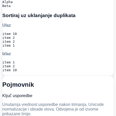
Alpha

Beta
Sortiraj uz uklanjanje duplikata
Ulaz
item 10

item 2

item 2

item 1
Izlaz
item 1

item 2

item 10
Pojmovnik
Ključ usporedbe
Unutarnja vrednost usporedbe nakon trimanja, Unicode
normalizacije i obrade slova. Odvojena je od izvorne
prikazane linije.