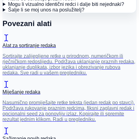
Mogu li vizualno identični redci i dalje biti nejednaki?
Šalje li se moj unos na poslužitelj?
Povezani alati
Alat za sortiranje redaka
Sortirajte zalijepljene retke u prirodnom, numeričkom ili
rječničkom redoslijedu. Podržava uklanjanje praznih redaka,
uklanjanje duplikata, izbor jezika i obrezivanje rubova
redaka. Sve radi u vašem pregledniku.
Miješanje redaka
Nasumično promiješajte retke teksta (jedan redak po stavci).
Podržava rukovanje praznim redcima, fiksni zaglavni redak i
opcionalni seed za ponovljiv izlaz. Kopirajte ili spremite
rezultat jednim klikom. Radi u pregledniku.
Sažimanje novih redaka