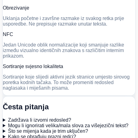
Obrezivanje
Uklanja početne i završne razmake iz svakog retka prije
usporedbe. Ne prepisuje razmake unutar teksta.
NFC
Jedan Unicode oblik normalizacije koji smanjuje razlike
između vizualno identičnih znakova s različitim internim
prikazom.
Sortiranje svjesno lokaliteta
Sortiranje koje slijedi aktivni jezik stranice umjesto sirovog
poretka kodnih tačaka. To može promeniti redosled
naglasaka i miješanih pisama.
Česta pitanja
Zadržava li izvorni redosled?
Mogu li ignorirati velika/mala slova za višejezični tekst?
Što se mijenja kada je trim uključen?
Kako se obrađuju prazni redci?