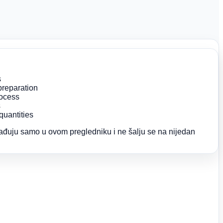
s
preparation
rocess
s
quantities
ađuju samo u ovom pregledniku i ne šalju se na nijedan