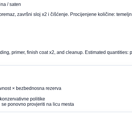
ina / saten
premaz, završni sloj x2 i čišćenje. Procijenjene količine: temelj
ing, primer, finish coat x2, and cleanup. Estimated quantities: pr
krivnost × bezbednosna rezerva
konzervativne politike
 se ponovno provjeriti na licu mesta