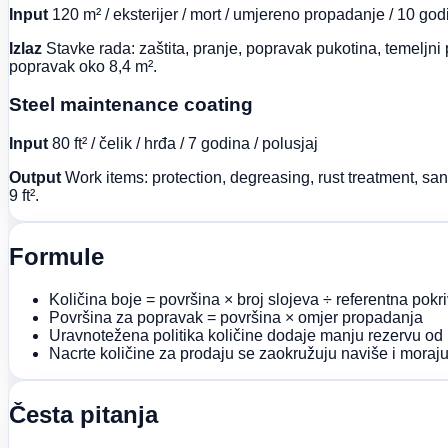
Input
120 m² / eksterijer / mort / umjereno propadanje / 10 god
Izlaz
Stavke rada: zaštita, pranje, popravak pukotina, temeljni 
popravak oko 8,4 m².
Steel maintenance coating
Input
80 ft² / čelik / hrđa / 7 godina / polusjaj
Output
Work items: protection, degreasing, rust treatment, sand
9 ft².
Formule
Količina boje = površina × broj slojeva ÷ referentna po
Površina za popravak = površina × omjer propadanja
Uravnotežena politika količine dodaje manju rezervu od 
Nacrte količine za prodaju se zaokružuju naviše i moraju
Česta pitanja