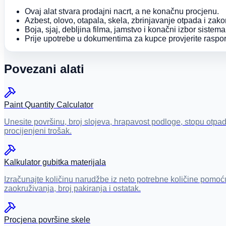
Ovaj alat stvara prodajni nacrt, a ne konačnu procjenu.
Azbest, olovo, otapala, skela, zbrinjavanje otpada i zako
Boja, sjaj, debljina filma, jamstvo i konačni izbor sistem
Prije upotrebe u dokumentima za kupce provjerite raspor
Povezani alati
Paint Quantity Calculator
Unesite površinu, broj slojeva, hrapavost podloge, stopu otpada
procijenjeni trošak.
Kalkulator gubitka materijala
Izračunajte količinu narudžbe iz neto potrebne količine pomoću 
zaokruživanja, broj pakiranja i ostatak.
Procjena površine skele