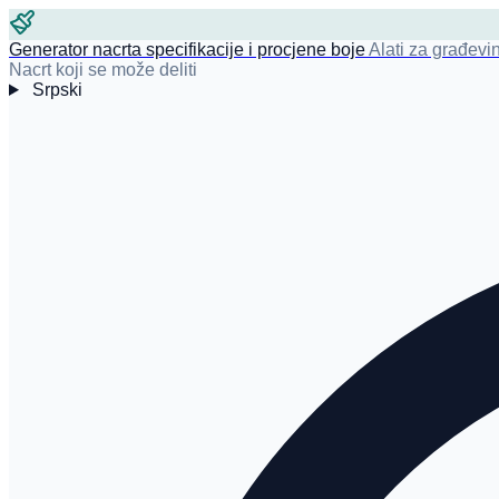
Generator nacrta specifikacije i procjene boje
Alati za građevi
Nacrt koji se može deliti
Srpski