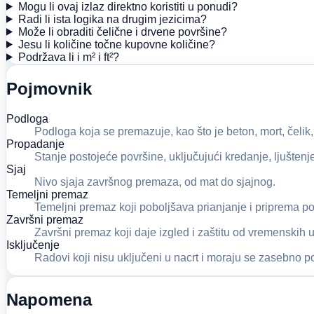
Mogu li ovaj izlaz direktno koristiti u ponudi?
Radi li ista logika na drugim jezicima?
Može li obraditi čelične i drvene površine?
Jesu li količine točne kupovne količine?
Podržava li i m² i ft²?
Pojmovnik
Podloga
Podloga koja se premazuje, kao što je beton, mort, čelik, 
Propadanje
Stanje postojeće površine, uključujući kredanje, ljuštenje
Sjaj
Nivo sjaja završnog premaza, od mat do sjajnog.
Temeljni premaz
Temeljni premaz koji poboljšava prianjanje i priprema po
Završni premaz
Završni premaz koji daje izgled i zaštitu od vremenskih u
Isključenje
Radovi koji nisu uključeni u nacrt i moraju se zasebno pot
Napomena