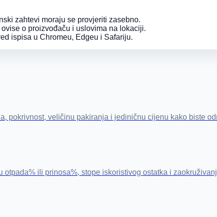
nski zahtevi moraju se provjeriti zasebno.
a ovise o proizvođaču i uslovima na lokaciji.
ed ispisa u Chromeu, Edgeu i Safariju.
, pokrivnost, veličinu pakiranja i jediničnu cijenu kako biste odm
otpada% ili prinosa%, stope iskoristivog ostatka i zaokruživanja