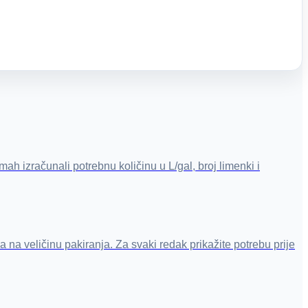
ah izračunali potrebnu količinu u L/gal, broj limenki i
 na veličinu pakiranja. Za svaki redak prikažite potrebu prije