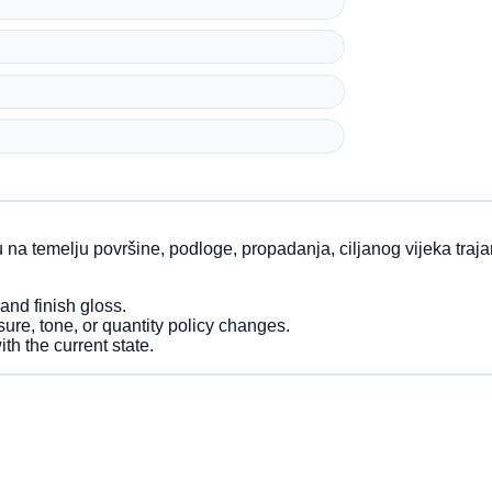
a temelju površine, podloge, propadanja, ciljanog vijeka trajanj
 and finish gloss.
ure, tone, or quantity policy changes.
th the current state.