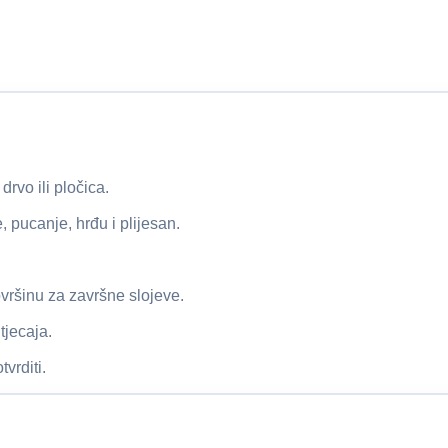
drvo ili pločica.
, pucanje, hrđu i plijesan.
vršinu za završne slojeve.
tjecaja.
vrditi.