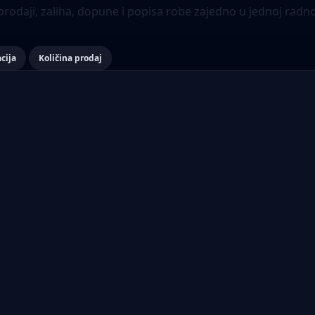
odaji, zaliha, dopune i popisa robe zajedno u jednoj radnoj
cija
Količina prodaj