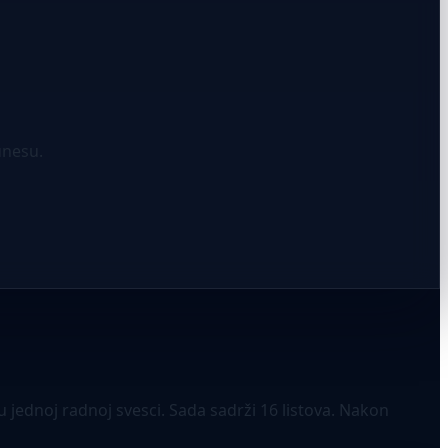
unesu.
 jednoj radnoj svesci. Sada sadrži 16 listova. Nakon