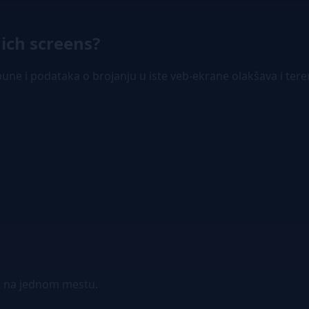
ich screens?
une i podataka o brojanju u iste veb-ekrane olakšava i ter
nja na jednom mestu.