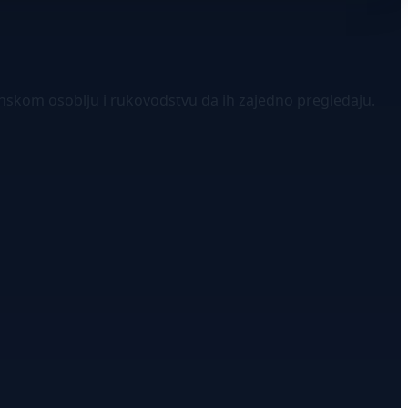
enskom osoblju i rukovodstvu da ih zajedno pregledaju.