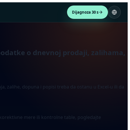
Dijagnoza 30 s
podatke o dnevnoj prodaji, zalihama,
zalihe, dopuna i popisi treba da ostanu u Excel-u ili da
orektivne mere ili kontrolne table, pogledajte