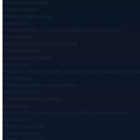
Mjesečni list prodaj
Sistem element
Dnevna tabela unosa
Napomene
Pratite prodaju i broj kupaca odvojeno po danima.
Excel stavka
Weekly Prodaj Movement Sheet
Sistem element
Current prodaj table
Napomene
Prikazuje trenutne zalihe, upozorenja o nestašicama i pri
Excel stavka
Dnevnik dopune i popisa zaliha
Sistem element
Vremenska crta povijesti
Napomene
Prati istoriju dopune i brojanja zaliha tokom vremena.
Excel stavka
Short-prodaj alert
Sistem element
Centar upozorenja