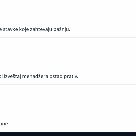
e stavke koje zahtevaju pažnju.
 bi izveštaj menadžera ostao prativ.
une.