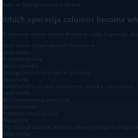
Kako se Excel preslikava u ekrane
Which operacija columns become wh
Pretvaranje maloprodajne dnevne prodaje, inspekcija, dop
Excel stavka
Sistem element
Napomene
Excel stavka
Pregled trgovine
Sistem element
Sažetak bočne trake + ekran postavki
Napomene
Polazna tačka za naziv prodavnice, vlasnika i ciljni datum.
Excel stavka
Matična evidencija proizvoda
Sistem element
Pretraživa matična lista
Napomene
Drži naziv proizvoda, jediničnu cijenu i kategoriju izlaga
Excel stavka