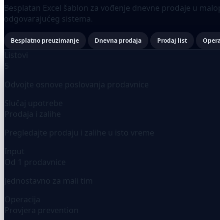
Besplatan Excel šablon za vođenje dnevne prodaje u malopr
odgovarajućeg sistema.
Besplatno preuzimanje
Dnevna prodaja
Prodaj list
Opera
Listovi
5
Odvojte osnove poslovanja prodavnice
Slučaj upotrebe
Prodaja i zalihe
Pregledajte prodaju i zalihe u isto vreme
Input
Od 1 prodavnice
Jednostavno za mali tim
Operacija
Provjera prevention