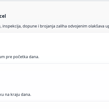
cel
 inspekcija, dopune i brojanja zaliha odvojenim olakšava 
tum pre početka dana.
iku na kraju dana.