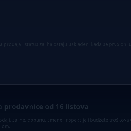
rodaja i status zaliha ostaju usklađeni kada se prvo oni 
 prodavnice od 16 listova
aji, zalihe, dopunu, smene, inspekcije i budžete troškova u
blom.