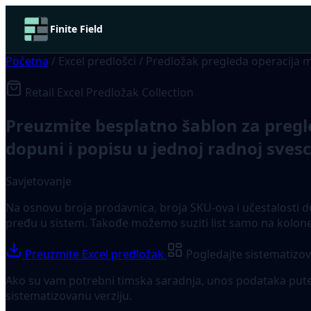
Finite Field
Početna
/
Excel predlošci
/
Predložak pregleda operacija 
Retail Excel Predložak Collection
Preuzmite besplatno šablon za pregl
dopuni i popisu u jednoj radnoj svesc
Savjetovanje
Na osnovu broja prodavnica, broja SKU-ova i učestalosti d
pređu u sistem. Takođe možemo suziti list samo na kolon
Preuzmite Excel predložak
Pogledajte sistematizov
Ako su vam potrebni timska saradnja, unos podataka putem
sistematizovanu verziju.