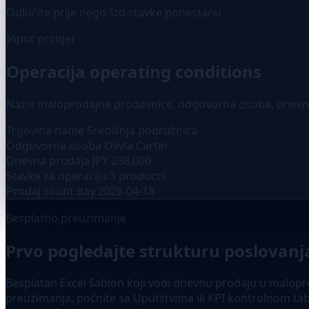
Odlučite prije nego što stavke ponestanu
Input primjer
Operacija operating conditions
Naziv maloprodajne prodavnice, odgovorna osoba, dnevna p
Trgovina name
Središnja podružnica
Odgovorna osoba
Olivia Carter
Dnevna prodaja
JPY 238,000
Stavke za operaciju
3 products
Prodaj count day
2026-04-18
Besplatno preuzimanje
Prvo pogledajte strukturu poslovanja
Besplatan Excel šablon koji vodi dnevnu prodaju u maloprod
preuzimanja, počnite sa Uputstvima ili KPI kontrolnom ta