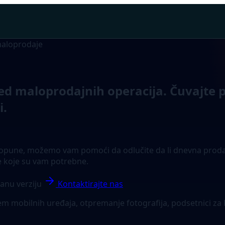
maloprodaje
ed maloprodajnih operacija. Čuvajte 
i.
opune, možemo vam pomoći da odlučite da li dnevna prodaja, 
e koje su vam potrebne.
anu verziju
Kontaktirajte nas
 mobilnih uređaja, otpremanje fotografija, podsetnici za k