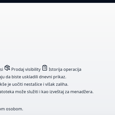
si
Prodaj visibility
Istorija operacija
u da biste uskladili dnevni prikaz.
kše je uočiti nestašice i višak zaliha.
toteka može služiti i kao izveštaj za menadžera.
nom osobom.