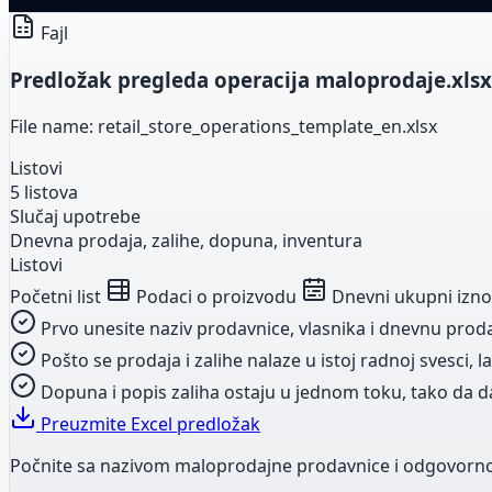
Fajl
Predložak pregleda operacija maloprodaje.xlsx
File name: retail_store_operations_template_en.xlsx
Listovi
5 listova
Slučaj upotrebe
Dnevna prodaja, zalihe, dopuna, inventura
Listovi
Početni list
Podaci o proizvodu
Dnevni ukupni izno
Prvo unesite naziv prodavnice, vlasnika i dnevnu prodaj
Pošto se prodaja i zalihe nalaze u istoj radnoj svesci, la
Dopuna i popis zaliha ostaju u jednom toku, tako da da
Preuzmite Excel predložak
Počnite sa nazivom maloprodajne prodavnice i odgovor