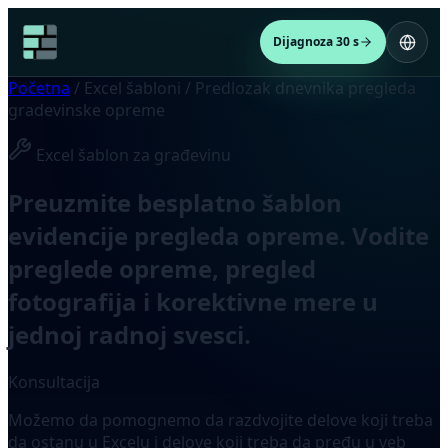
Dijagnoza 30 s
Početna
/
Excel šabloni
/
Predlozak dnevnika pregleda
gradevinske opreme
Excel šablon za građevinu
Preuzmite besplatno šablon
evidencije pregleda opreme. Vodite
preglede opreme, pregled
fotografija i korektivne mere u
jednoj radnoj svesci.
Konsultacija
Možemo da pomognemo da razdvojite delove koji treba
da ostanu u Excelu i delove koji treba da pređu u veb