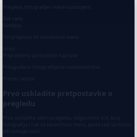
Pregledi, fotografije i mere razdvojeni
Tok rada
Sledljivo
Od pregleda do korektivne mere
Unos
Pripravljeno za mobilne naprave
Prilagođeno fotografijama i komentarima
Primer unosa
Prvo uskladite pretpostavke o
pregledu
Prvo uskladite obim pregleda, odgovorno lice, broj
fotografija i rok za korektivnu meru, pa će rad sa listom
biti mnogo lakši.