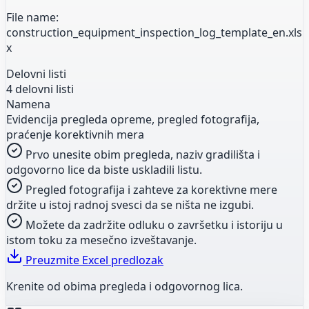
File name:
construction_equipment_inspection_log_template_en.xls
x
Delovni listi
4 delovni listi
Namena
Evidencija pregleda opreme, pregled fotografija,
praćenje korektivnih mera
Prvo unesite obim pregleda, naziv gradilišta i
odgovorno lice da biste uskladili listu.
Pregled fotografija i zahteve za korektivne mere
držite u istoj radnoj svesci da se ništa ne izgubi.
Možete da zadržite odluku o završetku i istoriju u
istom toku za mesečno izveštavanje.
Preuzmite Excel predlozak
Krenite od obima pregleda i odgovornog lica.