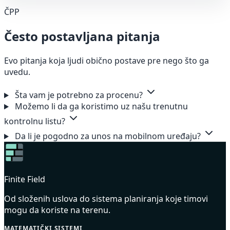
ČPP
Često postavljana pitanja
Evo pitanja koja ljudi obično postave pre nego što ga
uvedu.
Šta vam je potrebno za procenu?
Možemo li da ga koristimo uz našu trenutnu
kontrolnu listu?
Da li je pogodno za unos na mobilnom uređaju?
Finite Field
Od složenih uslova do sistema planiranja koje timovi
mogu da koriste na terenu.
MATEMATIČKI SISTEMI