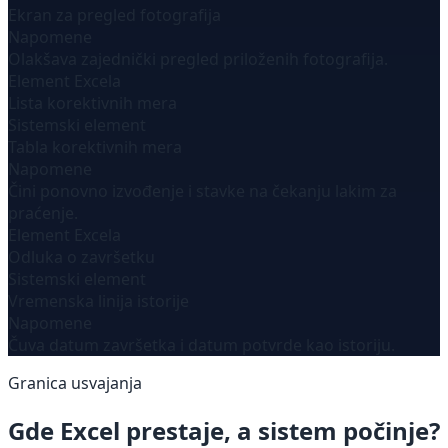
Ekran za pregled fotografija
Napomene
Olakšava zajednički pregled priloženih fotografija.
Element Excela
Lista korektivnih mera
Sistemski element
Tabla korektivnih mera
Napomene
Čini ponovno izvođenje i stavke na čekanju lakim za
praćenje.
Element Excela
Odluka o završetku
Sistemski element
Vremenska linija istorije
Napomene
Čuva datum završetka i datum potvrde kao istoriju.
Granica usvajanja
Gde Excel prestaje, a sistem počinje?