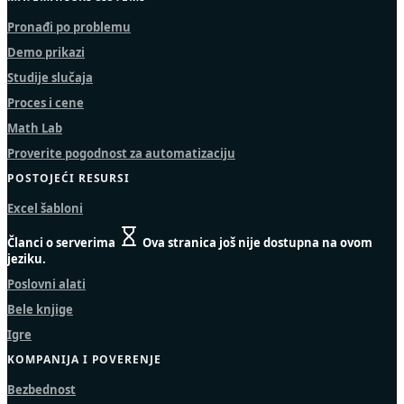
Pronađi po problemu
Demo prikazi
Studije slučaja
Proces i cene
Math Lab
Proverite pogodnost za automatizaciju
POSTOJEĆI RESURSI
Excel šabloni
Članci o serverima
Ova stranica još nije dostupna na ovom
jeziku.
Poslovni alati
Bele knjige
Igre
KOMPANIJA I POVERENJE
Bezbednost