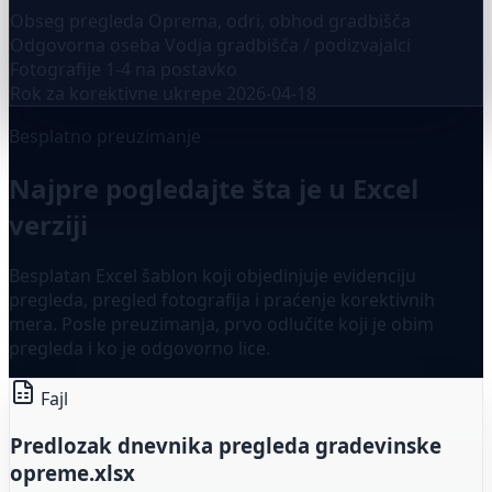
Obseg pregleda
Oprema, odri, obhod gradbišča
Odgovorna oseba
Vodja gradbišča / podizvajalci
Fotografije
1-4 na postavko
Rok za korektivne ukrepe
2026-04-18
Besplatno preuzimanje
Najpre pogledajte šta je u Excel
verziji
Besplatan Excel šablon koji objedinjuje evidenciju
pregleda, pregled fotografija i praćenje korektivnih
mera. Posle preuzimanja, prvo odlučite koji je obim
pregleda i ko je odgovorno lice.
Fajl
Predlozak dnevnika pregleda gradevinske
opreme.xlsx