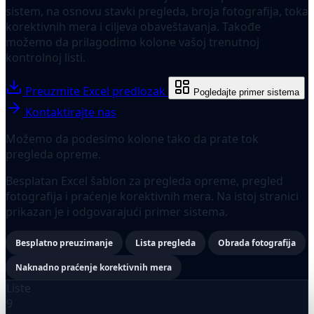
sistem, na osnovu stavki pregleda, broja fotografija, toka
korektivnih mera i ciljeva obaveštavanja. Takođe
možemo da prilagodimo kolone vašoj trenutnoj
kontrolnoj listi.
Preuzmite Excel predlozak
Pogledajte primer sistema
Kontaktirajte nas
Možemo da podesimo kolone tako da prate tok
pregleda opreme.
Besplatan Excel šablon za pregleda opreme, pregled
fotografija i praćenje korektivnih mera. Na istoj stranici
prikazan je i odgovarajući primer sistema.
Besplatno preuzimanje
Lista pregleda
Obrada fotografija
Naknadno praćenje korektivnih mera
Liste
9