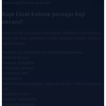
Mapiranje Excel-a na ekran
Koje Excel kolone postaju koji
ekrani?
Kada model podataka o pregledu direktno prenesete u
dizajn ekrana, operativni model postaje mnogo lakši za
razumevanje.
Element Excela
Sistemski element
Napomene
Element Excela
Dnevnik pregleda
Sistemski element
Pretraživa lista
Napomene
Sadrži stavke pregleda, odgovorna lica i rokove u jednoj
listi.
Element Excela
Dnevnik fotografija
Sistemski element