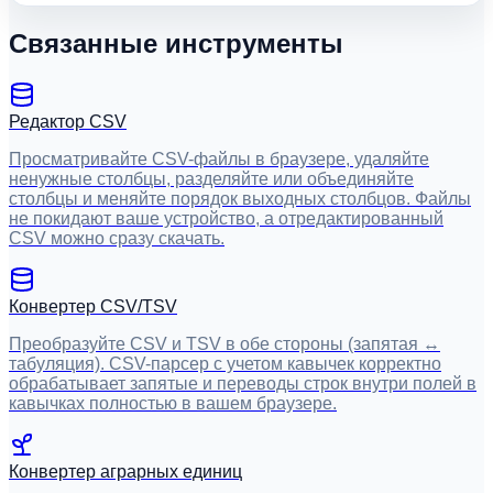
Связанные инструменты
Редактор CSV
Просматривайте CSV-файлы в браузере, удаляйте
ненужные столбцы, разделяйте или объединяйте
столбцы и меняйте порядок выходных столбцов. Файлы
не покидают ваше устройство, а отредактированный
CSV можно сразу скачать.
Конвертер CSV/TSV
Преобразуйте CSV и TSV в обе стороны (запятая ↔
табуляция). CSV-парсер с учетом кавычек корректно
обрабатывает запятые и переводы строк внутри полей в
кавычках полностью в вашем браузере.
Конвертер аграрных единиц