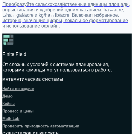
Преобразуйте сельскохозяйственные единицы площади,
опрыскивания и удобрений одним касанием: ha↔acre,
L/ha↔gal/acre и kg/ha↔lb/acre. Включает избранное,
историю, значащие цифры, локальное форматирование
и использование офлайн.
Finite Field
От сложных условий к системам планирования,
которыми команды могут пользоваться в работе.
МАТЕМАТИЧЕСКИЕ СИСТЕМЫ
Найти по задаче
Демо
Кейсы
Процесс и цены
Math Lab
Проверить пригодность автоматизации
СУЩЕСТВУЮЩИЕ РЕСУРСЫ