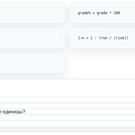
grade% = grade * 100
1:n = 1 : (run / |rise|)
е единицы?