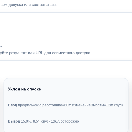
вом допуска или соответствия.
к.
уйте результат или URL для совместного доступа.
Уклон на спуске
Ввод
профиль=skid расстояние=80m изменениеВысоты=12m спуск
Вывод
15.0%, 8.5°, спуск 1:6.7, осторожно