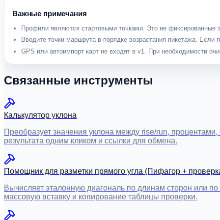
Важные примечания
Профили являются стартовыми точками. Это не фиксированные 
Вводите точки маршрута в порядке возрастания пикетажа. Если 
GPS или автоимпорт карт не входят в v1. При необходимости очи
Связанные инструменты
Калькулятор уклона
Преобразует значения уклона между rise/run, процентами,
результата одним кликом и ссылки для обмена.
Помощник для разметки прямого угла (Пифагор + проверк
Вычисляет эталонную диагональ по длинам сторон или по 
массовую вставку и копирование таблицы проверки.