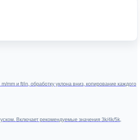
/mm и ft/in, обработку уклона вниз, копирование каждого
пуском. Включает рекомендуемые значения 3k/4k/5k,