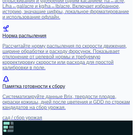
опрыскивания и удобрений одним касанием: ha↔acre,
L/ha↔gal/acre и kg/ha↔lb/acre. Включает избранное,
историю, значащие цифры, локальное форматирование
и использование офлайн.
Норма распыления
Рассчитайте норму распыления по скорости движения,
ширине обработки и расходу форсунок. Показывает
отклонение от целевой нормы и требуемую
корректировку скорости или расхода для простой
калибровки в поле.
Памятка готовности к сбору
Систематизируйте данные Brix, твердости плодов,
окраски кожицы, дней после цветения и GDD по строкам
кандидатов на сбор урожая.
сад / сбор урожая