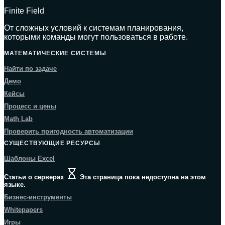
Finite Field
От сложных условий к системам планирования,
которыми команды могут пользоваться в работе.
МАТЕМАТИЧЕСКИЕ СИСТЕМЫ
Найти по задаче
Демо
Кейсы
Процесс и цены
Math Lab
Проверить пригодность автоматизации
СУЩЕСТВУЮЩИЕ РЕСУРСЫ
Шаблоны Excel
Статьи о серверах
Эта страница пока недоступна на этом
языке.
Бизнес-инструменты
Whitepapers
Игры