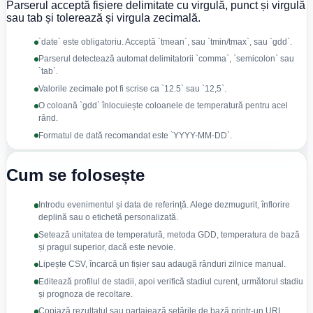
Parserul acceptă fișiere delimitate cu virgulă, punct și virgulă
sau tab și tolerează și virgula zecimală.
`date` este obligatoriu. Acceptă `tmean`, sau `tmin/tmax`, sau `gdd`.
Parserul detectează automat delimitatorii `comma`, `semicolon` sau
`tab`.
Valorile zecimale pot fi scrise ca `12.5` sau `12,5`.
O coloană `gdd` înlocuiește coloanele de temperatură pentru acel
rând.
Formatul de dată recomandat este `YYYY-MM-DD`.
Cum se folosește
Introdu evenimentul și data de referință. Alege dezmugurit, înflorire
deplină sau o etichetă personalizată.
Setează unitatea de temperatură, metoda GDD, temperatura de bază
și pragul superior, dacă este nevoie.
Lipește CSV, încarcă un fișier sau adaugă rânduri zilnice manual.
Editează profilul de stadii, apoi verifică stadiul curent, următorul stadiu
și prognoza de recoltare.
Copiază rezultatul sau partajează setările de bază printr-un URL.