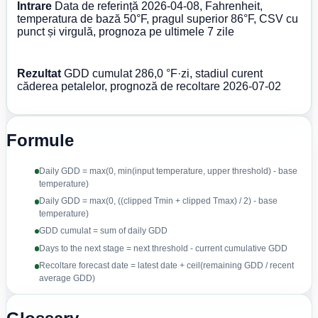
Intrare
Data de referință 2026-04-08, Fahrenheit,
temperatura de bază 50°F, pragul superior 86°F, CSV cu
punct și virgulă, prognoza pe ultimele 7 zile
Rezultat
GDD cumulat 286,0 °F·zi, stadiul curent
căderea petalelor, prognoză de recoltare 2026-07-02
Formule
Daily GDD = max(0, min(input temperature, upper threshold) - base
temperature)
Daily GDD = max(0, ((clipped Tmin + clipped Tmax) / 2) - base
temperature)
GDD cumulat = sum of daily GDD
Days to the next stage = next threshold - current cumulative GDD
Recoltare forecast date = latest date + ceil(remaining GDD / recent
average GDD)