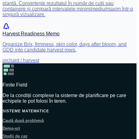
plantă. Convertește rezultatul în număr de cutii sau
containere și compară intervalele minim/mediu/maxim într-o
singură vizualizare.
Harvest Readiness Memo
Organize Brix, firmness, skin color, days after bloom, and
GDD into candidate harvest rows.
orchard / harvest
Finite Field
De la condiții complexe la sisteme de planificare pe care
echipele le pot folosi în teren.
SISTEME MATEMATICE
Caută după problemă
Demo-uri
Studii de caz