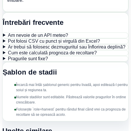
viitoare.
Întrebări frecvente
Am nevoie de un API meteo?
Pot folosi CSV cu punct și virgulă din Excel?
Ar trebui să folosesc dezmuguritul sau înflorirea deplină?
Cum este calculată prognoza de recoltare?
Pragurile sunt fixe?
Șablon de stadii
Încarcă mai întâi șablonul generic pentru livadă, apoi editează-l pentru
soiul și regiunea ta.
Numele stadiilor sunt editabile. Păstrează valorile pragurilor în ordine
crescătoare.
Folosește `role=harvest` pentru rândul final când vrei ca prognoza de
recoltare să se oprească acolo.
Unelte similare