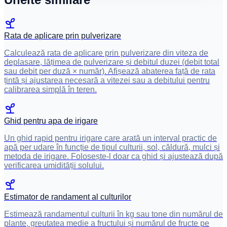
Rata de aplicare prin pulverizare
Calculează rata de aplicare prin pulverizare din viteza de
deplasare, lățimea de pulverizare și debitul duzei (debit total
sau debit per duză × număr). Afișează abaterea față de rata
țintă și ajustarea necesară a vitezei sau a debitului pentru
calibrarea simplă în teren.
Ghid pentru apa de irigare
Un ghid rapid pentru irigare care arată un interval practic de
apă per udare în funcție de tipul culturii, sol, căldură, mulci și
metoda de irigare. Folosește-l doar ca ghid și ajustează după
verificarea umidității solului.
Estimator de randament al culturilor
Estimează randamentul culturii în kg sau tone din numărul de
plante, greutatea medie a fructului și numărul de fructe pe