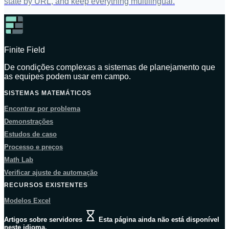
state by URL, and keep everything multilingual.
Finite Field
De condições complexas a sistemas de planejamento que
as equipes podem usar em campo.
SISTEMAS MATEMÁTICOS
Encontrar por problema
Demonstrações
Estudos de caso
Processo e preços
Math Lab
Verificar ajuste de automação
RECURSOS EXISTENTES
Modelos Excel
Artigos sobre servidores
Esta página ainda não está disponível
neste idioma.