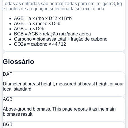
Todas as entradas são normalizadas para cm, m, g/cm3, kg
e t antes de a equação selecionada ser executada.
AGB = a × (rho × D^2 × H)^b
AGB = a × rho^c × D^b
AGB = a × D^b
BGB = AGB × relação raiz/parte aérea
Carbono = biomassa total × fração de carbono
CO2e = carbono × 44 / 12
Glossário
DAP
Diameter at breast height, measured at breast height or your
local standard.
AGB
Above-ground biomass. This page reports it as the main
biomass result.
BGB