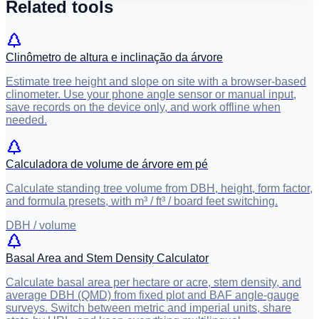
Related tools
Clinômetro de altura e inclinação da árvore
Estimate tree height and slope on site with a browser-based
clinometer. Use your phone angle sensor or manual input,
save records on the device only, and work offline when
needed.
Calculadora de volume de árvore em pé
Calculate standing tree volume from DBH, height, form factor,
and formula presets, with m³ / ft³ / board feet switching.
DBH / volume
Basal Area and Stem Density Calculator
Calculate basal area per hectare or acre, stem density, and
average DBH (QMD) from fixed plot and BAF angle-gauge
surveys. Switch between metric and imperial units, share