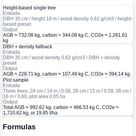
Height-based single tree
Entrada
DBH 35 cm / height 18 m / wood density 0.62 g/cm3 / height-
based preset
Output
AGB ≈ 732.08 kg, carbon ≈ 344.08 kg C, CO2e ≈ 1,261.61
kg
DBH + density fallback
Entrada
DBH 35 cm / wood density 0.62 g/cm3 / DBH + density
preset
Output
AGB ≈ 228.71 kg, carbon ≈ 107.49 kg C, CO2e ≈ 394.14 kg
Plot sample
Entrada
Three trees: 24 cm / 14 m / 0.58, 26 cm / 15 m / 0.59, 28 cm /
16 m / 0.60, plot area 0.05 ha
Output
Total AGB ≈ 992.62 kg, carbon ≈ 466.53 kg C, CO2e ≈
1,710.62 kg, or 19.85 t/ha
Formulas