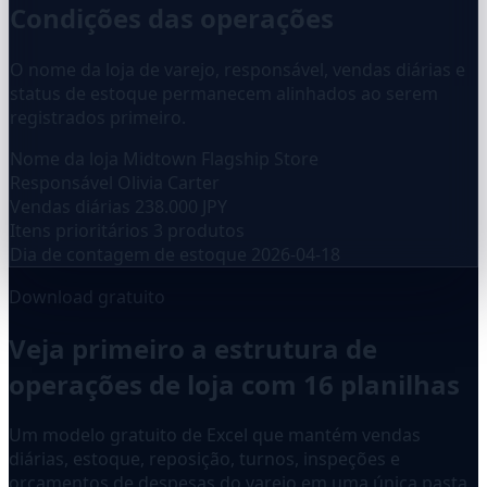
Condições das operações
O nome da loja de varejo, responsável, vendas diárias e
status de estoque permanecem alinhados ao serem
registrados primeiro.
Nome da loja
Midtown Flagship Store
Responsável
Olivia Carter
Vendas diárias
238.000 JPY
Itens prioritários
3 produtos
Dia de contagem de estoque
2026-04-18
Download gratuito
Veja primeiro a estrutura de
operações de loja com 16 planilhas
Um modelo gratuito de Excel que mantém vendas
diárias, estoque, reposição, turnos, inspeções e
orçamentos de despesas do varejo em uma única pasta