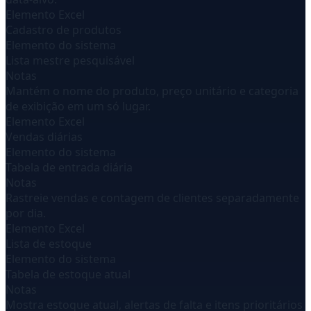
Elemento Excel
Cadastro de produtos
Elemento do sistema
Lista mestre pesquisável
Notas
Mantém o nome do produto, preço unitário e categoria
de exibição em um só lugar.
Elemento Excel
Vendas diárias
Elemento do sistema
Tabela de entrada diária
Notas
Rastreie vendas e contagem de clientes separadamente
por dia.
Elemento Excel
Lista de estoque
Elemento do sistema
Tabela de estoque atual
Notas
Mostra estoque atual, alertas de falta e itens prioritários