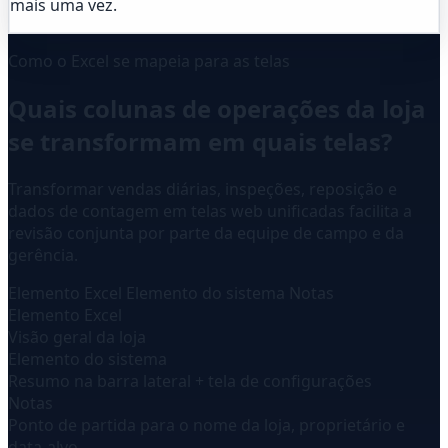
mais uma vez.
Como o Excel se mapeia para as telas
Quais colunas de operações da loja
se transformam em quais telas?
Transformar vendas diárias, inspeções, reposição e
dados de contagem em telas web unificadas facilita a
revisão conjunta por parte da equipe de campo e da
gerência.
Elemento Excel
Elemento do sistema
Notas
Elemento Excel
Visão geral da loja
Elemento do sistema
Resumo na barra lateral + tela de configurações
Notas
Ponto de partida para o nome da loja, proprietário e
data-alvo.