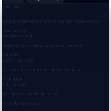
Planilhas
9
Separe os elementos básicos das operações da loja
Caso de uso
Vendas e estoque
Revise vendas e estoque simultaneamente
Entrada
A partir de 1 loja
Fácil de operar com uma equipe pequena
Prioridade
Sob controle
Decida antes do fim do turno
Exemplo de entrada