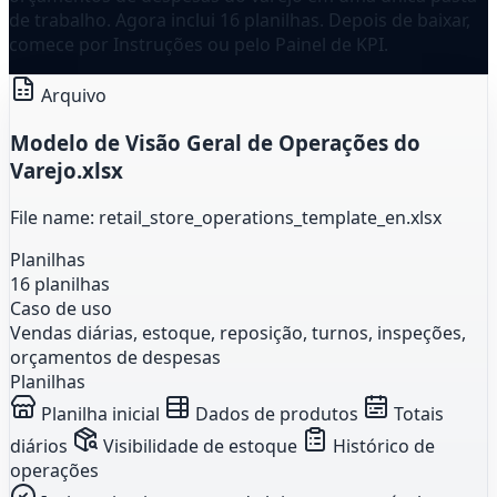
de trabalho. Agora inclui 16 planilhas. Depois de baixar,
comece por Instruções ou pelo Painel de KPI.
Arquivo
Modelo de Visão Geral de Operações do
Varejo.xlsx
File name: retail_store_operations_template_en.xlsx
Planilhas
16 planilhas
Caso de uso
Vendas diárias, estoque, reposição, turnos, inspeções,
orçamentos de despesas
Planilhas
Planilha inicial
Dados de produtos
Totais
diários
Visibilidade de estoque
Histórico de
operações