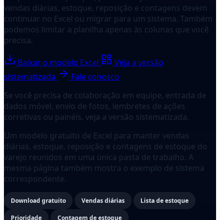
vendas diárias, estoque, reposição e contagens devem
continuar no Excel ou migrar para um sistema. Também
podemos limitar a planilha apenas às colunas que você
precisa.
Baixar o modelo Excel
Veja a versão
sistematizada
Fale conosco
Se você precisa de colaboração em equipe, entrada de
dados móvel, envio de fotos, lembretes de ações
corretivas ou painéis, veja a versão sistematizada.
Um modelo gratuito de Excel para manter vendas
diárias, estoque, reposição e contagens de estoque do
varejo reunidos em uma única pasta de trabalho. A
mesma página também mostra o exemplo de sistema
correspondente.
Download gratuito
Vendas diárias
Lista de estoque
Prioridade
Contagem de estoque