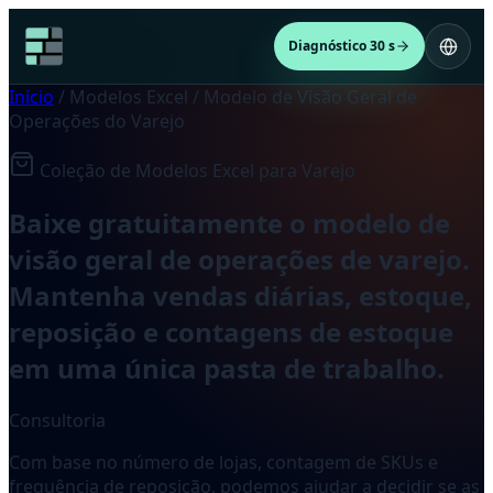
Diagnóstico 30 s
Início
/
Modelos Excel
/
Modelo de Visão Geral de
Operações do Varejo
Coleção de Modelos Excel para Varejo
Baixe gratuitamente o modelo de
visão geral de operações de varejo.
Mantenha vendas diárias, estoque,
reposição e contagens de estoque
em uma única pasta de trabalho.
Consultoria
Com base no número de lojas, contagem de SKUs e
frequência de reposição, podemos ajudar a decidir se as