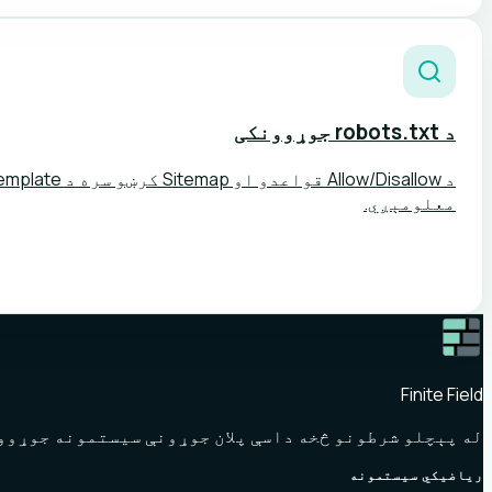
د robots.txt جوړوونکی
معلومېږي.
Finite Field
له پېچلو شرطونو څخه داسې پلان جوړونې سیستمونه جوړوو 
ریاضيکي سیستمونه