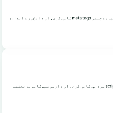
د فارم له داخلونو څخه OGP tags (og:title، og:image، og:description) او Twitter Card tags جوړ کړئ. د head برخې لپاره چمتو meta tags کاپي کړئ، او د انځور د اندازې
FAQPage JSON-LD په چټکۍ سره جوړ کړئ. د پوښتنې او ځواب څو جوړې دننه کړئ، د array په بڼه یې وباسئ، له script tag سره یې کاپي کړئ، او د ازموینې ګامونه تعقیب