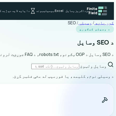
Finite
سوداګریز وسایل
Excel ټیمپلېټونه
دا پاڼه لا په دې ژبه ک
Field
کور پاڼه
/
وسیلې
/
SEO
د وسیلو کټګوري
د SEO وسایل
د SEO وسایل د OGP ټګونو، robots.txt، د FAQ جوړښت لرونکو معلوماتو، او اړوند تنظیم لپاره.
وسايل ولټوئ
د وسيلې نوم، کليمه، يا فورمېټ له مخې فلټر کړئ.