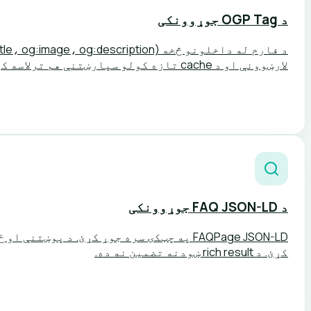
د OGP Tag جوړوونکی
لارښوونې او د cache تازه کولو سپارښتنې هم ترلاسه کړئ.
د FAQ JSON-LD جوړوونکی
کړئ. د rich result ښودنه تضمین نه ده.