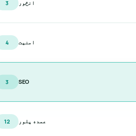
انځور
3
امنیت
4
SEO
3
عمده پلور
12