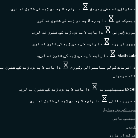
د ستونزې له مخې ومومئ
دا پاڼه لا په دې ژبه کې شتون نه لري.
ډیموګانې
دا پاڼه لا په دې ژبه کې شتون نه لري.
مورد څېړنې
دا پاڼه لا په دې ژبه کې شتون نه لري.
بهیر او بیه
دا پاڼه لا په دې ژبه کې شتون نه لري.
Math Lab
دا پاڼه لا په دې ژبه کې شتون نه لري.
د اتومات کولو مناسبوالی وګورئ
دا پاڼه لا په دې ژبه کې شتون نه
شته سرچینې
Excel ټیمپلېټونه
دا پاڼه لا په دې ژبه کې شتون نه لري.
د سرور مقالې
دا پاڼه لا په دې ژبه کې شتون نه لري.
سوداګریز وسایل
سپینې پاڼې
لوبې
شرکت او باور