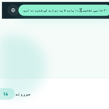
۳۰ ثانیې تشخیص
دا پاڼه لا په دې ژبه کې شتون نه لري.
جوړونه
14