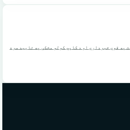
. د ټول سایټ د بندولو خطرناک تنظیمات په قوي خبرداري او د کاپي کولو مخکې په تایید سره