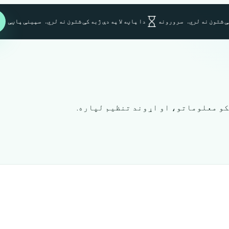
ې شتون نه لري.
سرورونه
دا پاڼه لا په دې ژبه کې شتون نه لري.
سپینې پاڼې