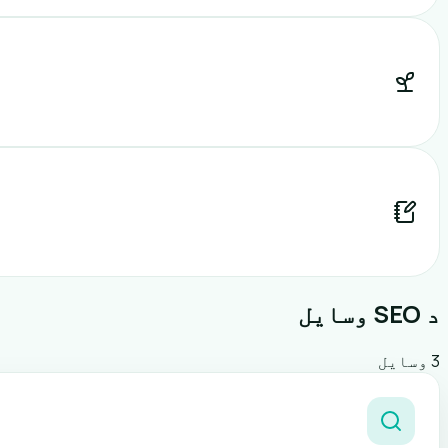
د SEO وسایل
3 وسایل