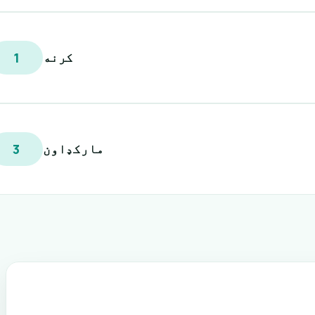
کرنه
1
مارکډاون
3