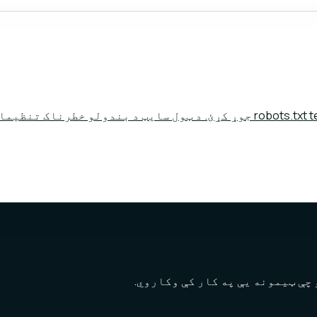
د Allow/Disallow قواعدو او Sitemap کرښو سره د robots.txt template جوړ کړئ
چې ټیمونه یې په کار کې وکاروي.