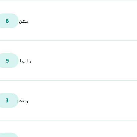
متن
8
ډاټا
9
وخت
3