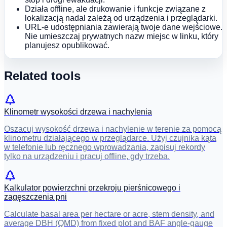
Działa offline, ale drukowanie i funkcje związane z
lokalizacją nadal zależą od urządzenia i przeglądarki.
URL-e udostępniania zawierają twoje dane wejściowe.
Nie umieszczaj prywatnych nazw miejsc w linku, który
planujesz opublikować.
Related tools
Klinometr wysokości drzewa i nachylenia
Oszacuj wysokość drzewa i nachylenie w terenie za pomocą
klinometru działającego w przeglądarce. Użyj czujnika kąta
w telefonie lub ręcznego wprowadzania, zapisuj rekordy
tylko na urządzeniu i pracuj offline, gdy trzeba.
Kalkulator powierzchni przekroju pierśnicowego i
zagęszczenia pni
Calculate basal area per hectare or acre, stem density, and
average DBH (QMD) from fixed plot and BAF angle-gauge