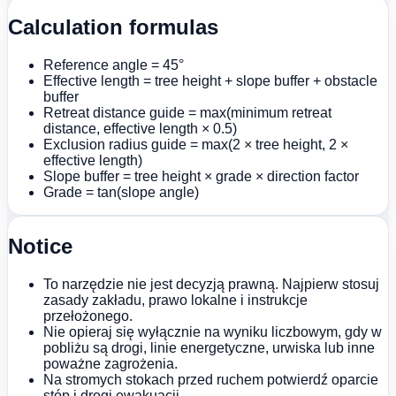
Calculation formulas
Reference angle = 45°
Effective length = tree height + slope buffer + obstacle
buffer
Retreat distance guide = max(minimum retreat
distance, effective length × 0.5)
Exclusion radius guide = max(2 × tree height, 2 ×
effective length)
Slope buffer = tree height × grade × direction factor
Grade = tan(slope angle)
Notice
To narzędzie nie jest decyzją prawną. Najpierw stosuj
zasady zakładu, prawo lokalne i instrukcje
przełożonego.
Nie opieraj się wyłącznie na wyniku liczbowym, gdy w
pobliżu są drogi, linie energetyczne, urwiska lub inne
poważne zagrożenia.
Na stromych stokach przed ruchem potwierdź oparcie
stóp i drogi ewakuacji.