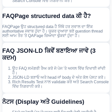
Search Console ਵਿੱਚ ਨਿਗਰਾਨੀ ਕਰੋ।
FAQPage structured data ਕੀ ਹੈ?
FAQPage ਉਹ structured data ਹੈ ਜਿੱਥੇ ਹਰ ਸਵਾਲ ਦਾ ਇੱਕ
authoritative ਜਵਾਬ ਹੁੰਦਾ ਹੈ। ਯੂਜ਼ਰ ਦੁਆਰਾ ਬਣੇ question thread
ਲਈ ਆਮ ਤੌਰ 'ਤੇ QAPage ਜ਼ਿਆਦਾ ਢੁੱਕਵਾਂ ਹੁੰਦਾ ਹੈ।
FAQ JSON-LD ਕਿਵੇਂ ਬਣਾਇਆ ਜਾਵੇ (3
ਕਦਮ)
ਉਹ FAQ ਸਮੱਗਰੀ ਤੈਅ ਕਰੋ ਜੋ ਪੇਜ 'ਤੇ ਅਸਲ ਵਿੱਚ ਦਿਖਾਈ ਜਾਂਦੀ
ਹੈ।
JSON-LD ਬਣਾਓ ਅਤੇ head ਜਾਂ body ਦੇ ਅੰਤ ਕੋਲ ਪੇਸਟ ਕਰੋ।
Rich Results Test ਨਾਲ validate ਕਰੋ ਅਤੇ Search Console
ਵਿੱਚ ਨਿਗਰਾਨੀ ਕਰੋ।
ਨੋਟਸ (Display ਅਤੇ Guidelines)