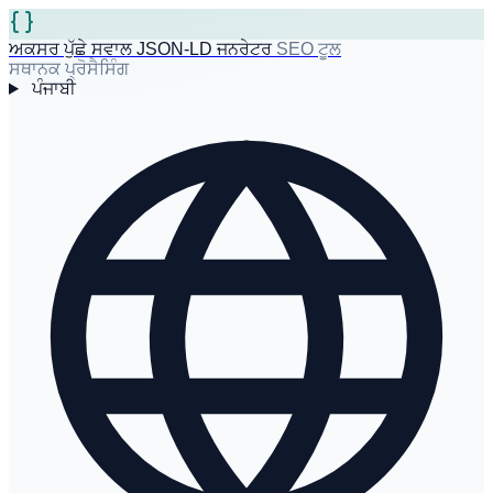
ਅਕਸਰ ਪੁੱਛੇ ਸਵਾਲ JSON-LD ਜਨਰੇਟਰ
SEO ਟੂਲ
ਸਥਾਨਕ ਪ੍ਰੋਸੈਸਿੰਗ
ਪੰਜਾਬੀ