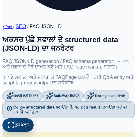
ਟੂਲਜ਼
/
SEO
/
FAQ JSON-LD
ਅਕਸਰ ਪੁੱਛੇ ਸਵਾਲਾਂ ਦੇ structured data
(JSON-LD) ਦਾ ਜਨਰੇਟਰ
FAQ JSON-LD generation / FAQ schema generator। ਸਵਾਲ
ਅਤੇ ਜਵਾਬ ਦੇ ਜੋੜੇ ਦਾਖਲ ਕਰੋ ਅਤੇ FAQPage markup ਬਣਾਓ।
ਆਪਣੇ ਸਵਾਲਾਂ ਅਤੇ ਜਵਾਬਾਂ ਤੋਂ FAQPage ਬਣਾਓ। ਕਈ Q&A entry ਅਤੇ
script-tag-ready output ਦਾ ਸਹਿਯੋਗ।
ਜਪਾਨੀ ਲਈ ਤਿਆਰ
Bulk FAQ ਇਨਪੁੱਟ
Testing steps ਸ਼ਾਮਲ
ਇਹ ਟੂਲ structured data ਬਣਾਉਂਦਾ ਹੈ, ਪਰ rich result ਦਿਖਾਉਣਾ ਕਦੇ ਵੀ
ਯਕੀਨੀ ਨਹੀਂ ਹੁੰਦਾ।
ਟੂਲ ਖੋਲ੍ਹੋ