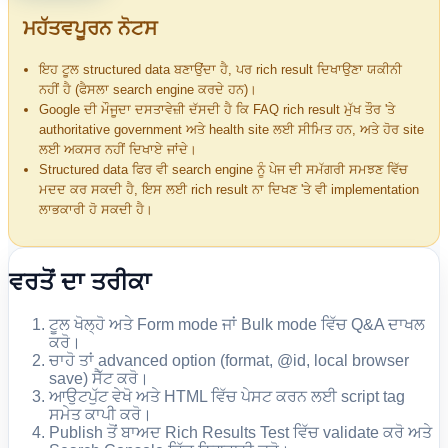
ਮਹੱਤਵਪੂਰਨ ਨੋਟਸ
ਇਹ ਟੂਲ structured data ਬਣਾਉਂਦਾ ਹੈ, ਪਰ rich result ਦਿਖਾਉਣਾ ਯਕੀਨੀ
ਨਹੀਂ ਹੈ (ਫੈਸਲਾ search engine ਕਰਦੇ ਹਨ)।
Google ਦੀ ਮੌਜੂਦਾ ਦਸਤਾਵੇਜ਼ੀ ਦੱਸਦੀ ਹੈ ਕਿ FAQ rich result ਮੁੱਖ ਤੌਰ 'ਤੇ
authoritative government ਅਤੇ health site ਲਈ ਸੀਮਿਤ ਹਨ, ਅਤੇ ਹੋਰ site
ਲਈ ਅਕਸਰ ਨਹੀਂ ਦਿਖਾਏ ਜਾਂਦੇ।
Structured data ਫਿਰ ਵੀ search engine ਨੂੰ ਪੇਜ ਦੀ ਸਮੱਗਰੀ ਸਮਝਣ ਵਿੱਚ
ਮਦਦ ਕਰ ਸਕਦੀ ਹੈ, ਇਸ ਲਈ rich result ਨਾ ਦਿਖਣ 'ਤੇ ਵੀ implementation
ਲਾਭਕਾਰੀ ਹੋ ਸਕਦੀ ਹੈ।
ਵਰਤੋਂ ਦਾ ਤਰੀਕਾ
ਟੂਲ ਖੋਲ੍ਹੋ ਅਤੇ Form mode ਜਾਂ Bulk mode ਵਿੱਚ Q&A ਦਾਖਲ
ਕਰੋ।
ਚਾਹੋ ਤਾਂ advanced option (format, @id, local browser
save) ਸੈੱਟ ਕਰੋ।
ਆਉਟਪੁੱਟ ਵੇਖੋ ਅਤੇ HTML ਵਿੱਚ ਪੇਸਟ ਕਰਨ ਲਈ script tag
ਸਮੇਤ ਕਾਪੀ ਕਰੋ।
Publish ਤੋਂ ਬਾਅਦ Rich Results Test ਵਿੱਚ validate ਕਰੋ ਅਤੇ