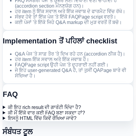
FAQ ਸਮੱਗਰੀ ਪੇਜ 'ਤੇ ਯੂਜ਼ਰ ਲਈ ਦਿਖਾਈ ਦੇਣੀ ਚਾਹੀਦੀ ਹੈ
(accordion section ਮੰਨਣਯੋਗ ਹਨ)।
ਹਰ item ਨੂੰ ਇੱਕ ਸਵਾਲ ਅਤੇ ਇੱਕ ਜਵਾਬ ਦੇ ਫਾਰਮੈਟ ਵਿੱਚ ਰੱਖੋ।
ਸੰਭਵ ਹੋਵੇ ਤਾਂ ਇੱਕ ਪੇਜ 'ਤੇ ਇੱਕੋ FAQPage script ਵਰਤੋ।
ਕਈ ਪੇਜਾਂ 'ਤੇ ਇੱਕੋ ਜਿਹੇ Q&A markup ਦੀ ਮੁੜ ਵਰਤੋਂ ਤੋਂ ਬਚੋ।
Implementation ਤੋਂ ਪਹਿਲਾਂ checklist
Q&A ਪੇਜ 'ਤੇ ਸਾਫ਼ ਤੌਰ 'ਤੇ ਦਿਖ ਰਹੇ ਹਨ (accordion ਠੀਕ ਹੈ)।
ਹਰ item ਇੱਕ ਸਵਾਲ ਅਤੇ ਇੱਕ ਜਵਾਬ ਹੈ।
FAQPage script ਉਹੀ ਪੇਜ 'ਤੇ ਦੁਹਰਾਈ ਨਹੀਂ ਗਈ।
ਜੇ ਇਹ user-generated Q&A ਹੈ, ਤਾਂ ਤੁਸੀਂ QAPage ਬਾਰੇ ਵੀ
ਸੋਚਿਆ ਹੈ।
FAQ
ਕੀ ਇਹ rich result ਦੀ ਗਾਰੰਟੀ ਦਿੰਦਾ ਹੈ?
ਕੀ ਮੈਂ ਇੱਕੋ ਵਾਰ ਕਈ FAQ ਬਣਾ ਸਕਦਾ ਹਾਂ?
ਇਸਨੂੰ HTML ਵਿੱਚ ਕਿਵੇਂ ਰੱਖਿਆ ਜਾਵੇ?
ਸੰਬੰਧਤ ਟੂਲ