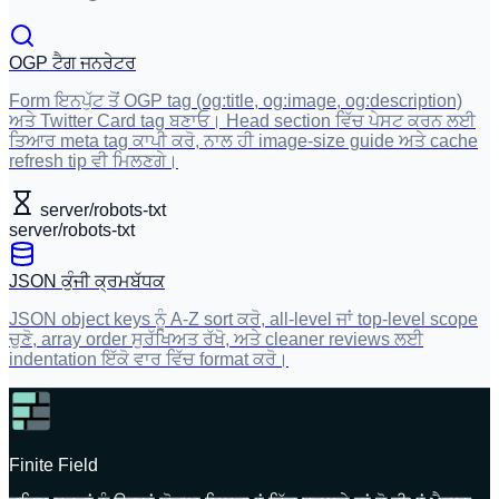
OGP ਟੈਗ ਜਨਰੇਟਰ
Form ਇਨਪੁੱਟ ਤੋਂ OGP tag (og:title, og:image, og:description)
ਅਤੇ Twitter Card tag ਬਣਾਓ। Head section ਵਿੱਚ ਪੇਸਟ ਕਰਨ ਲਈ
ਤਿਆਰ meta tag ਕਾਪੀ ਕਰੋ, ਨਾਲ ਹੀ image-size guide ਅਤੇ cache
refresh tip ਵੀ ਮਿਲਣਗੇ।
server/robots-txt
server/robots-txt
JSON ਕੁੰਜੀ ਕ੍ਰਮਬੱਧਕ
JSON object keys ਨੂੰ A-Z sort ਕਰੋ, all-level ਜਾਂ top-level scope
ਚੁਣੋ, array order ਸੁਰੱਖਿਅਤ ਰੱਖੋ, ਅਤੇ cleaner reviews ਲਈ
indentation ਇੱਕੋ ਵਾਰ ਵਿੱਚ format ਕਰੋ।
Finite Field