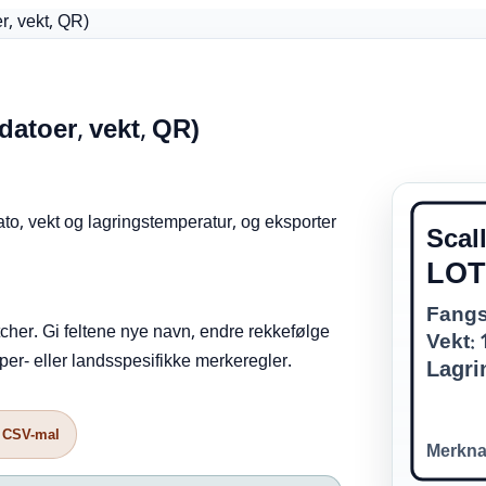
r, vekt, QR)
datoer, vekt, QR)
ato, vekt og lagringstemperatur, og eksporter
Scal
LOT
Fangs
atcher. Gi feltene nye navn, endre rekkefølge
Vekt: 
per- eller landsspesifikke merkeregler.
Lagri
 CSV-mal
Merkna