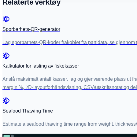
Relaterte verktøy
Sporbarhets-QR-generator
Lag sporbarhets-QR-koder frakoblet fra partidata, se gjennom 
Kalkulator for lasting av fiskekasser
Anslå maksimalt antall kasser, lag og gjenværende plass ut fra
margin %, 2D-layoutforhåndsvisning, CSV/utskriftsnotat og de
Seafood Thawing Time
Estimate a seafood thawing time range from weight, thickness