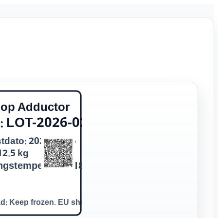
lop Adductor
: LOT-2026-0205-A
tdato: 2026/02/05
12.5 kg
ngstemperatur: -18 ℃
d: Keep frozen. EU shipment.