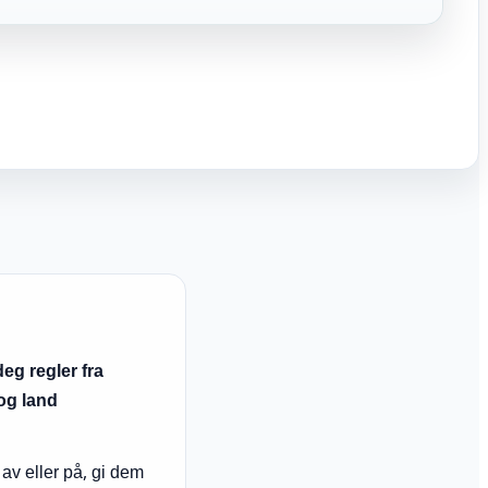
deg regler fra
og land
r av eller på, gi dem