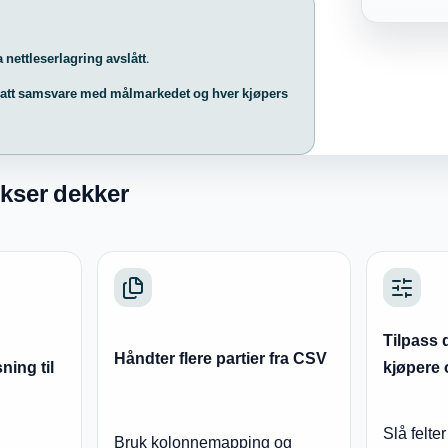
nettleserlagring avslått.
rtsatt samsvare med målmarkedet og hver kjøpers
kser dekker
Tilpass 
Håndter flere partier fra CSV
ing til
kjøpere 
Slå felte
Bruk kolonnemapping og