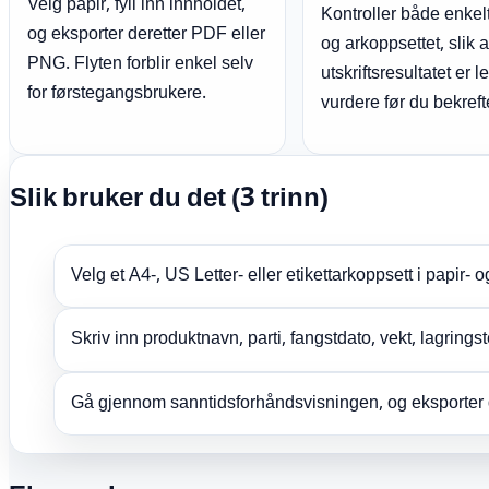
Velg papir, fyll inn innholdet,
Kontroller både enkelt
og eksporter deretter PDF eller
og arkoppsettet, slik a
PNG. Flyten forblir enkel selv
utskriftsresultatet er l
for førstegangsbrukere.
vurdere før du bekreft
Slik bruker du det (3 trinn)
Velg et A4-, US Letter- eller etikettarkoppsett i papir- o
Skriv inn produktnavn, parti, fangstdato, vekt, lagring
Gå gjennom sanntidsforhåndsvisningen, og eksporter der