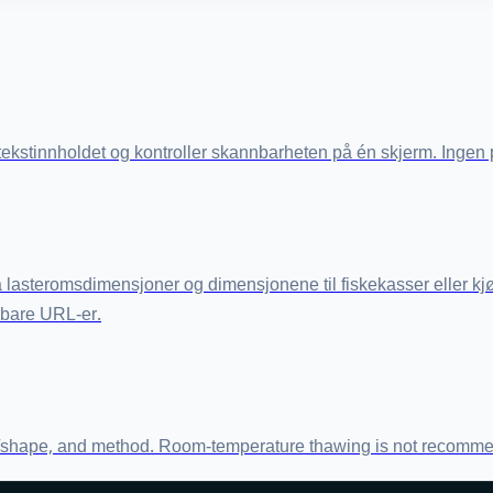
tekstinnholdet og kontroller skannbarheten på én skjerm. Ingen
 lasteromsdimensjoner og dimensjonene til fiskekasser eller kjø
lbare URL-er.
/shape, and method. Room-temperature thawing is not recommende