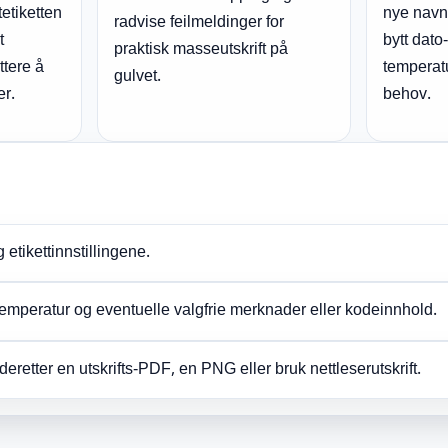
etiketten
nye navn,
radvise feilmeldinger for
t
bytt dato-
praktisk masseutskrift på
ettere å
temperatu
gulvet.
er.
behov.
g etikettinnstillingene.
stemperatur og eventuelle valgfrie merknader eller kodeinnhold.
etter en utskrifts-PDF, en PNG eller bruk nettleserutskrift.