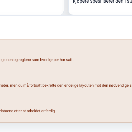
kjøpere spesifiserer den i st
regionen og reglene som hver kjøper har satt.
enheter, men du må fortsatt bekrefte den endelige layouten mot den nødvendige s
ataene etter at arbeidet er ferdig.