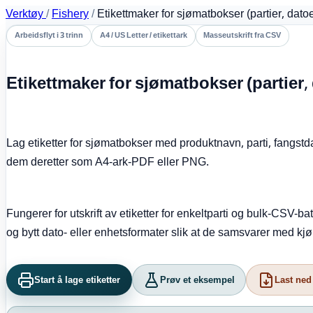
Verktøy
/
Fishery
/
Etikettmaker for sjømatbokser (partier, datoe
Arbeidsflyt i 3 trinn
A4 / US Letter / etikettark
Masseutskrift fra CSV
Etikettmaker for sjømatbokser (partier, 
Lag etiketter for sjømatbokser med produktnavn, parti, fangstd
dem deretter som A4-ark-PDF eller PNG.
Fungerer for utskrift av etiketter for enkeltparti og bulk-CSV-b
og bytt dato- eller enhetsformater slik at de samsvarer med kjø
Start å lage etiketter
Prøv et eksempel
Last ned