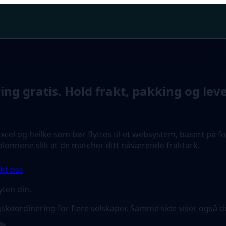
ing gratis. Hold frakt, pakking og lev
Excel og hvilke som bør flyttes til et websystem, basert på f
olonnene slik at de matcher ditt nåværende fraktark.
kt oss
yten din.
ingskoordinering for flere selskaper. Samme side viser også