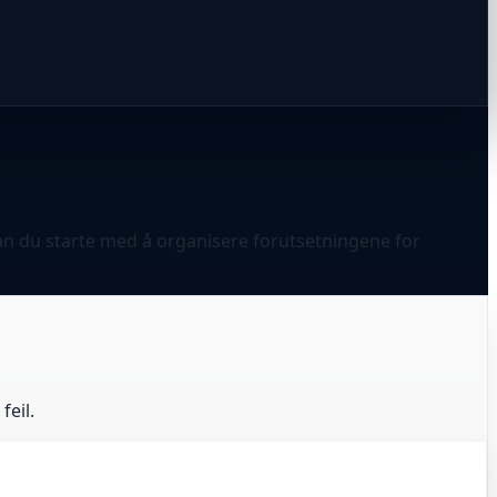
 kan du starte med å organisere forutsetningene for
feil.