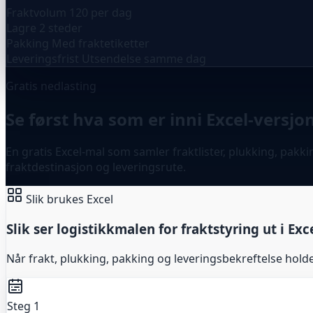
Fraktvolum
120 per dag
Lagre
2 steder
Pakking
Med fraktetiketter
Leveringsfrist
Utsendelse samme dag
Gratis nedlasting
Se først hva som er inni Excel-versjo
En gratis Excel-mal som samler fraktlister, plukking, pakk
fraktdestinasjon og leveringsrute.
Slik brukes Excel
Slik ser logistikkmalen for fraktstyring ut i Exc
Når frakt, plukking, pakking og leveringsbekreftelse holdes 
Steg 1