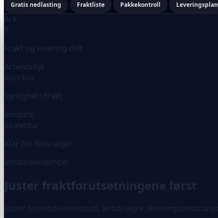
Gratis nedlasting
Fraktliste
Pakkekontroll
Leveringsplan
Ark
8
Frakt og levering delt
Arbeidsflyt
Sporbar
Synlighet i frakt
Inndata
Skalerbar
Klar for flere lager
Inndataeksempel
Juster fraktforutsetningene først
Juster forsendelsesvolum, antall lagre, leveringsdestinasj