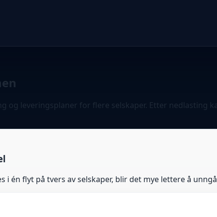
nen
ing og leveringsplaner for flere selskaper. Etter nedlasting
el
i én flyt på tvers av selskaper, blir det mye lettere å unngå 