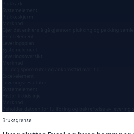
Plukkark
Systemelement
Plukkeskjerm
Merknad
Gjør det enklere å gå gjennom plukking og pakking samle
Excel-element
Leveringsplan
Systemelement
Leveringsoversikt
Merknad
Lar deg spore ruter og ankomsttid over tid.
Excel-element
Leveringsresultater
Systemelement
Historikktidslinje
Merknad
Beholder datoen for fullføring og bekreftelse av levering 
Bruksgrense