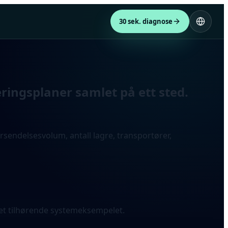
30 sek. diagnose
eringsplaner samlet på ett sted.
orsendelsesvolum, antall lagre, transportører,
 det tilhørende systemeksempelet.