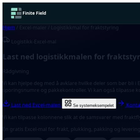
Finite Field
Hjem
/
Excel-maler
/
Logistikkmal for fraktstyring
Logistikk-Excel-mal
Last ned logistikkmalen for fraktstyr
Rådgivning
Vi kan hjelpe deg med å avklare hvilke deler som bør bli i 
sporingsnumre og pakkekontroller. Vi kan også tilpasse k
Last ned Excel-malen
Konta
Se systemeksempelet
Vi kan tilpasse kolonnene slik at de samsvarer med fraktfl
En gratis Excel-mal for frakt, plukking, pakking og lever