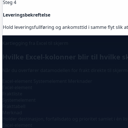
Steg 4
Leveringsbekreftelse
Hold leveringsfullføring og ankomsttid i samme flyt slik a
Kartlegging fra Excel til skjerm
Hvilke Excel-kolonner blir til hvilke 
Når du overfører datamodellen for frakt direkte til skjermde
Excel-element
Systemelement
Merknader
Excel-element
Fraktliste
Systemelement
Frakttabell
Merknad
Holder destinasjon, forfallsdato og prioritet samlet i én lis
Excel-element