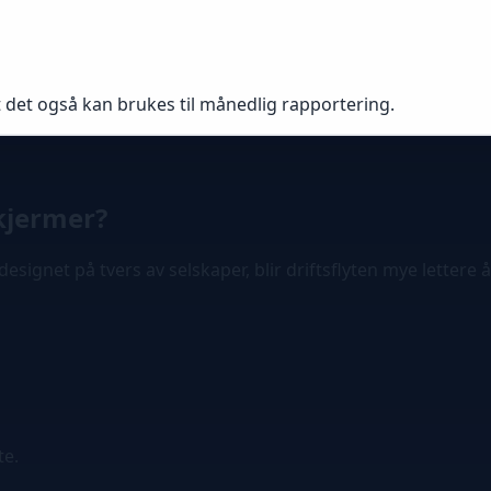
t det også kan brukes til månedlig rapportering.
skjermer?
signet på tvers av selskaper, blir driftsflyten mye lettere å
te.