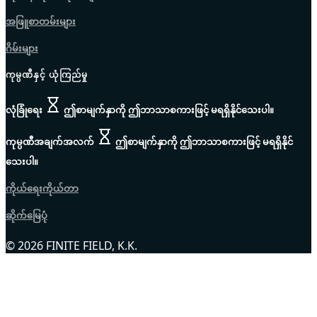
အဖြူစာတမ်းများ
ဂိမ်းများ
ကုမ္ပဏီနှင့် ယုံကြည်မှု
လုံခြုံရေး
ဤစာမျက်နှာကို ဤဘာသာစကားဖြင့် မရရှိနိုင်သေးပါ။
ကုမ္ပဏီအချက်အလက်
ဤစာမျက်နှာကို ဤဘာသာစကားဖြင့် မရရှိနိုင်
သေးပါ။
ကိုယ်ရေးကိုယ်တာ
ဆိုက်မြေပုံ
© 2026 FINITE FIELD, K.K.