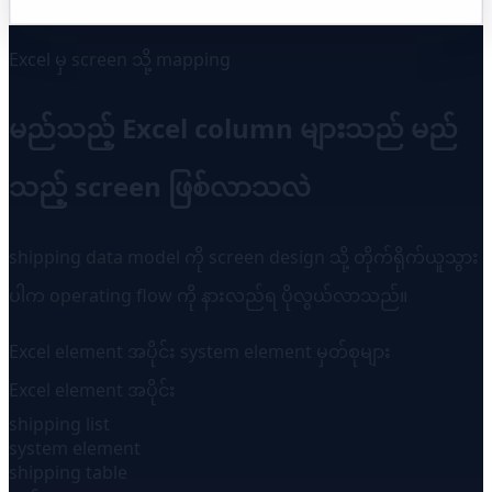
Excel မှ screen သို့ mapping
မည်သည့် Excel column များသည် မည်
သည့် screen ဖြစ်လာသလဲ
shipping data model ကို screen design သို့ တိုက်ရိုက်ယူသွား
ပါက operating flow ကို နားလည်ရ ပိုလွယ်လာသည်။
Excel element အပိုင်း
system element
မှတ်စုများ
Excel element အပိုင်း
shipping list
system element
shipping table