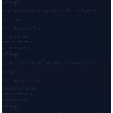
မှတ်စုများ
destination၊ due date နှင့် priority ကို list တစ်ခုထဲတွင်
ထားသည်။
Excel element အပိုင်း
picking sheet
system element
picking screen
မှတ်စုများ
picking နှင့် packing ကို အတူတကွ review လုပ်ရလွယ်
စေသည်။
Excel element အပိုင်း
delivery schedule
system element
delivery board
မှတ်စုများ