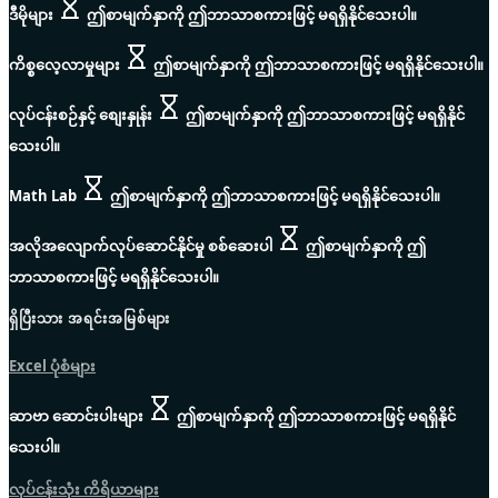
ဒီမိုများ
ဤစာမျက်နှာကို ဤဘာသာစကားဖြင့် မရရှိနိုင်သေးပါ။
ကိစ္စလေ့လာမှုများ
ဤစာမျက်နှာကို ဤဘာသာစကားဖြင့် မရရှိနိုင်သေးပါ။
လုပ်ငန်းစဉ်နှင့် စျေးနှုန်း
ဤစာမျက်နှာကို ဤဘာသာစကားဖြင့် မရရှိနိုင်
သေးပါ။
Math Lab
ဤစာမျက်နှာကို ဤဘာသာစကားဖြင့် မရရှိနိုင်သေးပါ။
အလိုအလျောက်လုပ်ဆောင်နိုင်မှု စစ်ဆေးပါ
ဤစာမျက်နှာကို ဤ
ဘာသာစကားဖြင့် မရရှိနိုင်သေးပါ။
ရှိပြီးသား အရင်းအမြစ်များ
Excel ပုံစံများ
ဆာဗာ ဆောင်းပါးများ
ဤစာမျက်နှာကို ဤဘာသာစကားဖြင့် မရရှိနိုင်
သေးပါ။
လုပ်ငန်းသုံး ကိရိယာများ