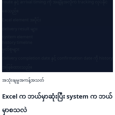
route နှင့် arrival timing ကို အချိန်အလိုက် tracking လုပ်နိုင်
စေသည်။
Excel element အပိုင်း
delivery result များ
system element
history timeline
မှတ်စုများ
delivery completion date နှင့် confirmation date ကို history
အဖြစ်ထားသည်။
အသုံးချမှုအကန့်အသတ်
Excel က ဘယ်မှာဆုံးပြီး system က ဘယ်
မှာစသလဲ