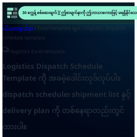
30 စက္ကန့် စစ်ဆေးချက်
ဤစာမျက်နှာကို ဤဘာသာစကားဖြင့် မရရှိနိုင်သေ
ပင်မစာမျက်နှာ
/
Excel template များ
/
logistics dispatch
schedule template
logistics Excel template
Logistics Dispatch Schedule
Template ကို အခမဲ့ဒေါင်းလုဒ်လုပ်ပါ။
dispatch schedule၊ shipment list နှင့်
delivery plan ကို တစ်နေရာတည်းတွင်
ထားပါ။