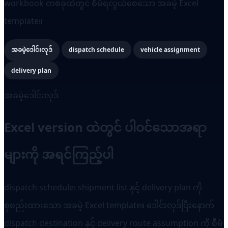
workbook တစ်ခုထဲတွင် စီမံရလွယ်စေသော အခမဲ့ Excel
template။
အခမဲ့ဒေါင်းလုဒ်
dispatch schedule
vehicle assignment
delivery plan
အခမဲ့ဒေါင်းလုဒ်
Excel version ထဲတွင် ပါဝင်သောအရာ
များကို အရင်ကြည့်ပါ
dispatch schedule၊ shipment list နှင့် delivery plan ကို
စုစည်းထားသော အခမဲ့ Excel template။ ဒေါင်းလုဒ်ပြီးနောက်
dispatch destination နှင့် delivery route assumption ကို စီမံ