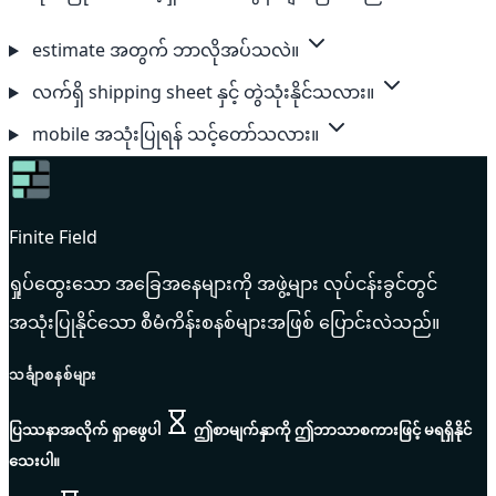
estimate အတွက် ဘာလိုအပ်သလဲ။
လက်ရှိ shipping sheet နှင့် တွဲသုံးနိုင်သလား။
mobile အသုံးပြုရန် သင့်တော်သလား။
Finite Field
ရှုပ်ထွေးသော အခြေအနေများကို အဖွဲ့များ လုပ်ငန်းခွင်တွင်
အသုံးပြုနိုင်သော စီမံကိန်းစနစ်များအဖြစ် ပြောင်းလဲသည်။
သင်္ချာစနစ်များ
ပြဿနာအလိုက် ရှာဖွေပါ
ဤစာမျက်နှာကို ဤဘာသာစကားဖြင့် မရရှိနိုင်
သေးပါ။