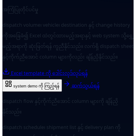
အကြံပြုတိုင်ပင်မှု
dispatch volume၊ vehicle၊ destination နှင့် change history
ကိုအခြေခံ၍ Excel ထဲတွင်ထားမည့်အရာနှင့် web system သို့ရွှေ့
မည့်အရာကို ဆုံးဖြတ်ရန် ကူညီနိုင်သည်။ လက်ရှိ dispatch sheet
နှင့်ကိုက်ညီအောင် column များကိုလည်း ချိန်ညှိနိုင်သည်။
Excel template ကို ဒေါင်းလုဒ်လုပ်ရန်
ဆက်သွယ်ရန်
system demo ကို ကြည့်ရန်
dispatch flow နှင့်ကိုက်ညီအောင် column များကို ချိန်ညှိ
နိုင်သည်။
dispatch schedule၊ shipment list နှင့် delivery plan ကို