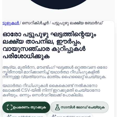
ടൂളുകൾ
/
സെറിക്ൾച്ചർ
/
പട്ടുപുഴു ലക്ഷ്യ ബോർഡ്
ഓരോ പട്ടുപുഴു ഘട്ടത്തിന്റെയും
ലക്ഷ്യ താപനില, ഈർപ്പം,
വായുസഞ്ചാര കുറിപ്പുകൾ
പരിശോധിക്കുക
ആദ്യ, മുതിർന്ന, മൗണ്ടിംഗ് ഘട്ടങ്ങൾ ഒറ്റത്തവണ ഒരോ
സ്ക്രീനായി മാറിക്കാണിച്ച് യഥാർത്ഥ റീഡിംഗുകളിൽ
നിന്നുള്ള വ്യത്യാസം മാത്രം ഹൈലൈറ്റ് ചെയ്യുക.
യഥാർത്ഥ റീഡിംഗുകൾ കൈകൊണ്ട് നൽകാനോ
ലോക്കൽ CSV-യിൽ നിന്ന് ഇറക്കുമതി ചെയ്യാനോ
കഴിയും. ഒന്നും സെർവറിലേക്ക് പോകില്ല.
ഉപകരണം തുറക്കുക
സാമ്പിൾ ലോഡ് ചെയ്യുക