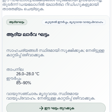
തുടർന്ന് ഡയലോഗിൽ യഥാർത്ഥ റീഡിംഗുകളുമായി
താരതമ്യം ചെയ്യുക.
ആദ്യഘട്ടം
കൂടുതൽ ഈർപ്പം, മൃദുവായ വായുപ്രവാഹം
ആദ്യ ലാർവ ഘട്ടം
സാഹചര്യങ്ങൾ സ്ഥിരമായി സൂക്ഷിക്കുക; നേരിട്ടുള്ള
കാറ്റടിപ്പ് ഒഴിവാക്കുക.
താപനില
26.0–28.0 °C
ഈർപ്പം
85–90%
വായുസഞ്ചാരം
മൃദുവായ, സ്ഥിരമായ
വായുപ്രവാഹം. നേരിട്ടുള്ള കാറ്റടിപ്പ് ഒഴിവാക്കുക.
ഈ ഘട്ടം തുറക്കുക