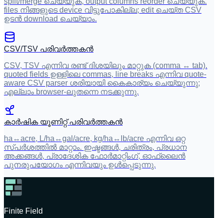
split/merge ചെയ്യുക, output columns reorder ചെയ്യുക.
files നിങ്ങളുടെ device വിട്ടുപോകില്ല; edit ചെയ്ത CSV
ഉടൻ download ചെയ്യാം.
CSV/TSV പരിവർത്തകൻ
CSV, TSV എന്നിവ രണ്ട് ദിശയിലും മാറ്റുക (comma ↔ tab).
quoted fields ഉള്ളിലെ commas, line breaks എന്നിവ quote-
aware CSV parser ശരിയായി കൈകാര്യം ചെയ്യുന്നു;
എല്ലാം browser-ലുതന്നെ നടക്കുന്നു.
കാർഷിക യൂണിറ്റ് പരിവർത്തകൻ
ha↔acre, L/ha↔gal/acre, kg/ha↔lb/acre എന്നിവ ഒറ്റ
സ്പർശത്തിൽ മാറ്റാം. ഇഷ്ടങ്ങൾ, ചരിത്രം, പ്രധാന
അക്കങ്ങൾ, പ്രാദേശിക ഫോർമാറ്റിംഗ്, ഓഫ്‌ലൈൻ
പുനരുപയോഗം എന്നിവയും ഉൾപ്പെടുന്നു.
Finite Field