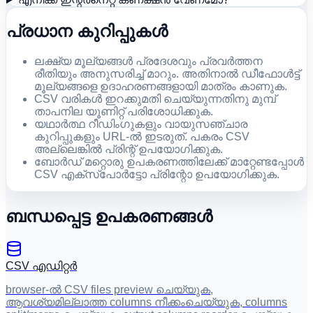
പ്രധാന കുറിപ്പുകൾ
ലക്ഷ്യ മൂല്യങ്ങൾ പ്രദേശവും പ്രവർത്തന
രീതിയും അനുസരിച്ച് മാറും. അതിനാൽ ഡീഫോൾട്ട്
മൂല്യങ്ങളെ ഉദാഹരണങ്ങളായി മാത്രം കാണുക.
CSV വരികൾ ഇറക്കുമതി ചെയ്യുന്നതിനു മുമ്പ്
താപനില യൂണിറ്റ് പരിശോധിക്കുക.
യഥാർത്ഥ റീഡിംഗുകളും വായുസഞ്ചാര
കുറിപ്പുകളും URL-ൽ ഇടരുത്. പകരം CSV
അല്ലെങ്കിൽ പ്രിന്റ് ഉപയോഗിക്കുക.
ബോർഡ് മറ്റൊരു ഉപകരണത്തിലേക്ക് മാറ്റേണ്ടപ്പോൾ
CSV എക്സ്പോർട്ടോ പ്രിന്റോ ഉപയോഗിക്കുക.
ബന്ധപ്പെട്ട ഉപകരണങ്ങൾ
CSV എഡിറ്റർ
browser-ൽ CSV files preview ചെയ്യുക,
ആവശ്യമില്ലാത്ത columns നീക്കംചെയ്യുക, columns