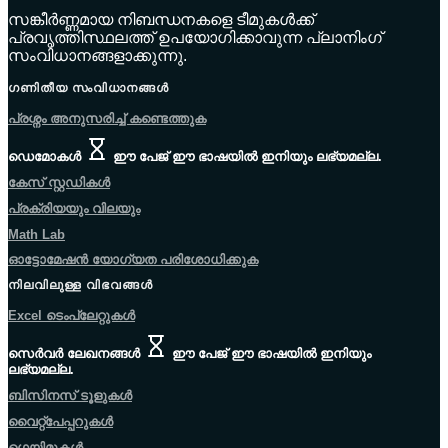
സങ്കീർണ്ണമായ നിബന്ധനകളെ ടീമുകൾക്ക്
പ്രവൃത്തിസ്ഥലത്ത് ഉപയോഗിക്കാവുന്ന പ്ലാനിംഗ്
സംവിധാനങ്ങളാക്കുന്നു.
ഗണിതീയ സംവിധാനങ്ങൾ
പ്രശ്നം അനുസരിച്ച് കണ്ടെത്തുക
ഡെമോകൾ
ഈ പേജ് ഈ ഭാഷയിൽ ഇനിയും ലഭ്യമല്ല.
കേസ് സ്റ്റഡികൾ
പ്രക്രിയയും വിലയും
Math Lab
ഓട്ടോമേഷൻ യോഗ്യത പരിശോധിക്കുക
നിലവിലുള്ള വിഭവങ്ങൾ
Excel ടെംപ്ലേറ്റുകൾ
സെർവർ ലേഖനങ്ങൾ
ഈ പേജ് ഈ ഭാഷയിൽ ഇനിയും
ലഭ്യമല്ല.
ബിസിനസ് ടൂളുകൾ
വൈറ്റ്പേപ്പറുകൾ
ഗെയിമുകൾ