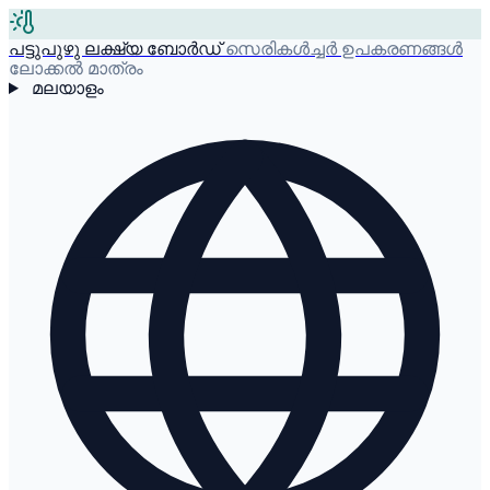
പട്ടുപുഴു ലക്ഷ്യ ബോർഡ്
സെരികൾച്ചർ ഉപകരണങ്ങൾ
ലോക്കൽ മാത്രം
മലയാളം