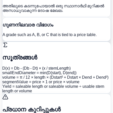
അതിലൂടെ കടന്നുപോയാൽ ഒരു സ്ഥാനാർഥി മുറിക്കൽ
അസാധുവാകുന്ന ദോഷ മേഖല.
ഗുണനിലവാര വിഭാഗം
A grade such as A, B, or C that is tied to a price table.
സൂത്രങ്ങൾ
D(x) = Db - (Db - Dt) × (x / stemLength)
smallEndDiameter = min(D(start), D(end))
volume = π / 12 × length × (Dstart² + Dstart × Dend + Dend²)
segmentValue = price × 1 or price × volume
Yield = saleable length or saleable volume ÷ usable stem
length or volume
പ്രധാന കുറിപ്പുകൾ