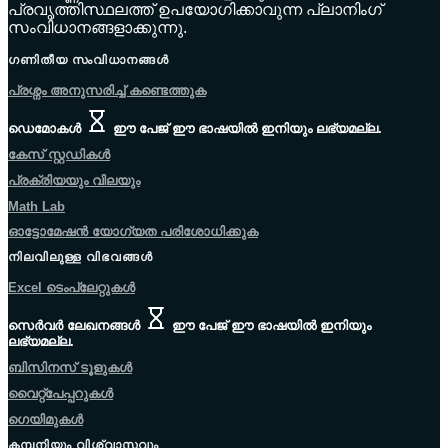
പ്രവൃത്തിസ്ഥലത്ത് ഉപയോഗിക്കാവുന്ന പ്ലാനിംഗ്
സംവിധാനങ്ങളാക്കുന്നു.
ഗണിതീയ സംവിധാനങ്ങൾ
പ്രശ്നം അനുസരിച്ച് കണ്ടെത്തുക
ഡെമോകൾ
ഈ പേജ് ഈ ഭാഷയിൽ ഇനിയും ലഭ്യമല്ല.
കേസ് സ്റ്റഡികൾ
പ്രക്രിയയും വിലയും
Math Lab
ഓട്ടോമേഷൻ യോഗ്യത പരിശോധിക്കുക
നിലവിലുള്ള വിഭവങ്ങൾ
Excel ടെംപ്ലേറ്റുകൾ
സെർവർ ലേഖനങ്ങൾ
ഈ പേജ് ഈ ഭാഷയിൽ ഇനിയും
ലഭ്യമല്ല.
ബിസിനസ് ടൂളുകൾ
വൈറ്റ്പേപ്പറുകൾ
ഗെയിമുകൾ
കമ്പനിയും വിശ്വാസവും