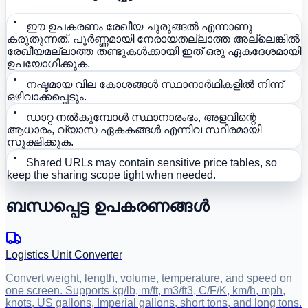
ഈ ഉപകരണം രേഖീയ ചുരുങ്ങൽ എന്നാണു
കരുതുന്നത്. പൂർണ്ണമായി നേരായതല്ലാത്ത അല്ലെങ്കിൽ
രേഖീയമല്ലാത്ത തണ്ടുകൾക്കായി ഇത് ഒരു ഏകദേശമായി
ഉപയോഗിക്കുക.
നഷ്ടമായ വില കോശങ്ങൾ സ്ഥാനാർഥികളിൽ നിന്ന്
ഒഴിവാക്കപ്പെടും.
ഡാറ്റ നൽകുമ്പോൾ സ്ഥാനാരംഭം, അളവിന്റെ
ആധാരം, വ്യാസ ഏകകങ്ങൾ എന്നിവ സ്ഥിരമായി
സൂക്ഷിക്കുക.
Shared URLs may contain sensitive price tables, so
keep the sharing scope tight when needed.
ബന്ധപ്പെട്ട ഉപകരണങ്ങൾ
Logistics Unit Converter
Convert weight, length, volume, temperature, and speed on
one screen. Supports kg/lb, m/ft, m3/ft3, C/F/K, km/h, mph,
knots, US gallons, Imperial gallons, short tons, and long tons.