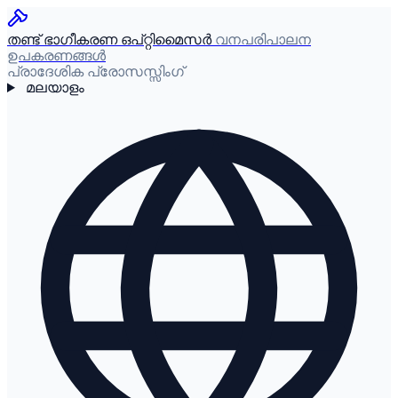
തണ്ട് ഭാഗീകരണ ഒപ്റ്റിമൈസർ
വനപരിപാലന
ഉപകരണങ്ങൾ
പ്രാദേശിക പ്രോസസ്സിംഗ്
മലയാളം