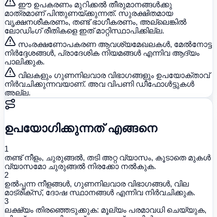
ഈ ഉപകരണം മുറിക്കൽ തീരുമാനങ്ങൾക്കു
മാത്രമാണ് പിന്തുണയ്ക്കുന്നത്. സുരക്ഷിതമായ
വൃക്ഷനശീകരണം, തണ്ട് ഭാഗീകരണം, അല്ലെങ്കിൽ
ലോഡിംഗ് രീതികളെ ഇത് മാറ്റിസ്ഥാപിക്കില്ല.
സംരക്ഷണോപകരണ ആവശ്യമേഖലകൾ, മേൽനോട്ട
നിർദ്ദേശങ്ങൾ, പ്രാദേശിക നിയമങ്ങൾ എന്നിവ ആദ്യം
പാലിക്കുക.
വിലകളും ഗുണനിലവാര വിഭാഗങ്ങളും ഉപയോക്താവ്
നിർവചിക്കുന്നവയാണ്. അവ വിപണി ഡീഫോൾട്ടുകൾ
അല്ല.
ഉപയോഗിക്കുന്നത് എങ്ങനെ
1
തണ്ട് നീളം, ചുരുങ്ങൽ, തടി അറ്റ വ്യാസം, കൂടാതെ മുകൾ
വ്യാസമോ ചുരുങ്ങൽ നിരക്കോ നൽകുക.
2
ഉൽപ്പന്ന നീളങ്ങൾ, ഗുണനിലവാര വിഭാഗങ്ങൾ, വില
മാട്രിക്സ്, ദോഷ സ്ഥാനങ്ങൾ എന്നിവ നിർവചിക്കുക.
3
ലക്ഷ്യം തിരഞ്ഞെടുക്കുക: മൂല്യം പരമാവധി ചെയ്യുക,