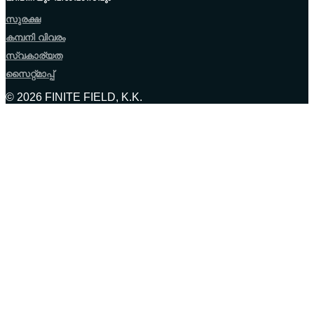
സുരക്ഷ
കമ്പനി വിവരം
സ്വകാര്യത
സൈറ്റ്മാപ്പ്
© 2026 FINITE FIELD, K.K.