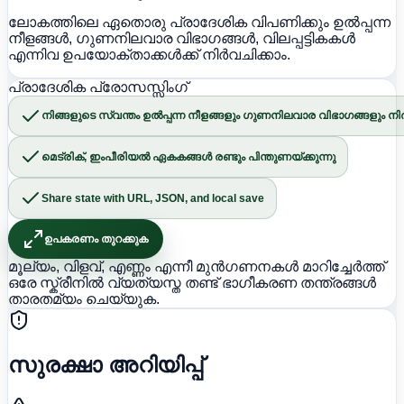
ലോകത്തിലെ ഏതൊരു പ്രാദേശിക വിപണിക്കും ഉൽപ്പന്ന
നീളങ്ങൾ, ഗുണനിലവാര വിഭാഗങ്ങൾ, വിലപ്പട്ടികകൾ
എന്നിവ ഉപയോക്താക്കൾക്ക് നിർവചിക്കാം.
പ്രാദേശിക പ്രോസസ്സിംഗ്
നിങ്ങളുടെ സ്വന്തം ഉൽപ്പന്ന നീളങ്ങളും ഗുണനിലവാര വിഭാഗങ്ങളും നി
മെട്രിക്, ഇംപീരിയൽ ഏകകങ്ങൾ രണ്ടും പിന്തുണയ്ക്കുന്നു
Share state with URL, JSON, and local save
ഉപകരണം തുറക്കുക
മൂല്യം, വിളവ്, എണ്ണം എന്നീ മുൻഗണനകൾ മാറിച്ചേർത്ത്
ഒരേ സ്ക്രീനിൽ വ്യത്യസ്ത തണ്ട് ഭാഗീകരണ തന്ത്രങ്ങൾ
താരതമ്യം ചെയ്യുക.
സുരക്ഷാ അറിയിപ്പ്