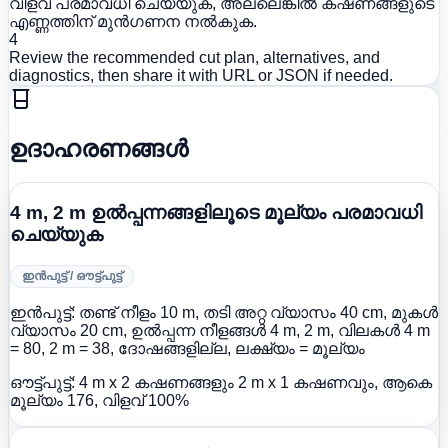
വിളവ് പരമാവധി ചെയ്യുക, അല്ലെങ്കിൽ കഷണങ്ങളുടെ
എണ്ണത്തിന് മുൻഗണന നൽകുക.
4
Review the recommended cut plan, alternatives, and
diagnostics, then share it with URL or JSON if needed.
ഉദാഹരണങ്ങൾ
4 m, 2 m ഉൽപ്പന്നങ്ങളിലൂടെ മൂല്യം പരമാവധി
ചെയ്യുക
ഇൻപുട്ട് / ഔട്ട്പുട്ട്
ഇൻപുട്ട്:
തണ്ട് നീളം 10 m, തടി അറ്റ വ്യാസം 40 cm, മുകൾ
വ്യാസം 20 cm, ഉൽപ്പന്ന നീളങ്ങൾ 4 m, 2 m, വിലകൾ 4 m
= 80, 2 m = 38, ദോഷങ്ങളില്ല, ലക്ഷ്യം = മൂല്യം
ഔട്ട്പുട്ട്:
4 m x 2 കഷണങ്ങളും 2 m x 1 കഷണവും, ആകെ
മൂല്യം 176, വിളവ് 100%