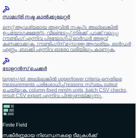
സാമഗ്രി നഷ്ട കാൽക്കുലേറ്റർ
നെറ്റ് ആവശ്യമായ അളവിൽ നഷ്ടം% അല്ലെങ്കിൽ
ഉപയോഗക്ഷമത%, വീണ്ടെടുപ്പ് നിരക്ക്, പാക്ക് വലുപ്പ
റൗണ്ടിംഗ് എന്നിവ പ്രയോഗിച്ച് ഓർഡർ അളവ്
കണക്കാക്കുക. റൗണ്ടിംഗിന് മുമ്പുള്ള ആവശ്യം, ഓർഡർ
എണ്ണം, ബാക്കി എന്നിവ ഓരോ വരിയിലും കാണുക.
ടോളറൻസ് ചെക്കർ
target+/-tol അല്ലെങ്കിൽ upper/lower criteria-നെതിരെ
measurements പരിശോധിച്ച് reasons സ്വയം output
ചെയ്യുക. column-fixed mm/m units, batch CSV checks,
result CSV export എന്നിവ പിന്തുണയ്ക്കുന്നു.
Finite Field
സങ്കീർണ്ണമായ നിബന്ധനകളെ ടീമുകൾക്ക്