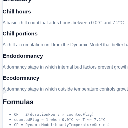
Chill hours
A basic chill count that adds hours between 0.0°C and 7.2°C.
Chill portions
A chill accumulation unit from the Dynamic Model that better 
Endodormancy
A dormancy stage in which internal bud factors prevent growth
Ecodormancy
A dormancy stage in which outside temperature controls growt
Formulas
CH = Σ(durationHours × countedFlag)
countedFlag = 1 when 0.0°C <= T <= 7.2°C
CP = DynamicModel(hourlyTemperatureSeries)