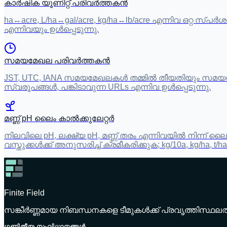
കാർഷിക യൂണിറ്റ് പരിവർത്തകൻ
ha↔acre, L/ha↔gal/acre, kg/ha↔lb/acre എന്നിവ ഒറ്റ സ
എന്നിവയും ഉൾപ്പെടുന്നു.
സമയമേഖല പരിവർത്തകൻ
JST, UTC, IANA സമയമേഖലകൾ തമ്മിൽ തീയതിയും സമയവ
സ്വരൂപങ്ങൾ, പങ്കിടാവുന്ന URLs എന്നിവ ഉൾപ്പെടുന്നു.
മണ്ണ് pH ലൈം കാൽക്കുലേറ്റർ
നിലവിലെ pH, ലക്ഷ്യ pH, മണ്ണ് തരം എന്നിവയിൽ നിന്ന് ലൈം ആ
വസ്തുക്കൾക്ക് അനുസരിച്ച് ക്രമീകരിക്കുക; kg/10a, kg/ha, t/h
Finite Field
സങ്കീർണ്ണമായ നിബന്ധനകളെ ടീമുകൾക്ക് പ്രവൃത്തിസ്ഥലത്
ഗണിതീയ സംവിധാനങ്ങൾ