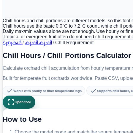
Chill hours and chill portions are different models, so this tool
Chill hours use the basic 0.0°C to 7.2°C count, while chill po
Daily max/min values alone are not enough. Use hourly or fine
Tropical or evergreen fruit often do not need chill requirement
ടൂളുകൾ
/
കൃഷി കൃഷി
/
Chill Requirement
Chill Hours / Chill Portions Calculator
Calculate orchard chill accumulation from hourly temperature 
Built for temperate fruit orchards worldwide. Paste CSV, upload 
Works with hourly or finer temperature logs
Supports chill hours, c
Open tool
How to Use
Choose the model mode and match the source temperatur