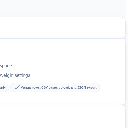
kspace.
tweight settings.
only
Manual rows, CSV paste, upload, and JSON export