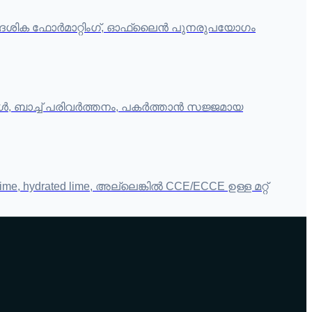
, പ്രാദേശിക ഫോർമാറ്റിംഗ്, ഓഫ്‌ലൈൻ പുനരുപയോഗം
, ബാച്ച് പരിവർത്തനം, പകർത്താൻ സജ്ജമായ
me, hydrated lime, അല്ലെങ്കിൽ CCE/ECCE ഉള്ള മറ്റ്