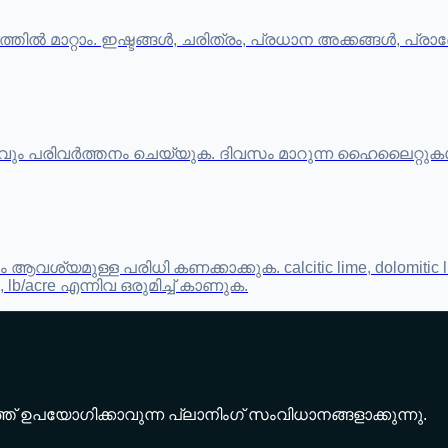
്പർശത്തിൽ മാറ്റാം. ഇഷ്ടങ്ങൾ, ചരിത്രം, പ്രധാന അക്കങ്ങൾ
ും പരിവർത്തനം ചെയ്യുക. ദിവസം മാറുന്ന ഹൈലൈറ്റുകൾ
വശ്യമുള്ള പരിധി കണക്കാക്കുക. calcitic lime, dolomitic li
a, lb/acre എന്നിവ ഒരുമിച്ച് കാണുക.
ത് ഉപയോഗിക്കാവുന്ന പ്ലാനിംഗ് സംവിധാനങ്ങളാക്കുന്നു.