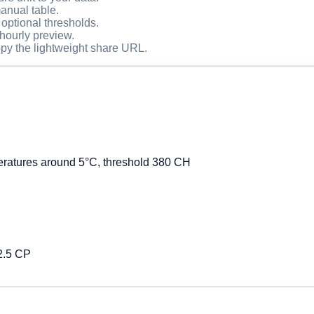
manual table.
 optional thresholds.
 hourly preview.
opy the lightweight share URL.
eratures around 5°C, threshold 380 CH
2.5 CP