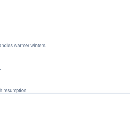
handles warmer winters.
.
h resumption.