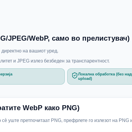
G/JPEG/WebP, само во прелистувач)
директно на вашиот уред.
валитет и JPEG излез безбедeн за транспарентност.
верзија
Локална обработка (без на
upload)
ратите WebP како PNG)
 сè уште претпочитаат PNG, префрлете го излезот на PNG и 