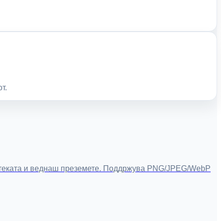
т.
тотеката и веднаш преземете. Поддржува PNG/JPEG/WebP