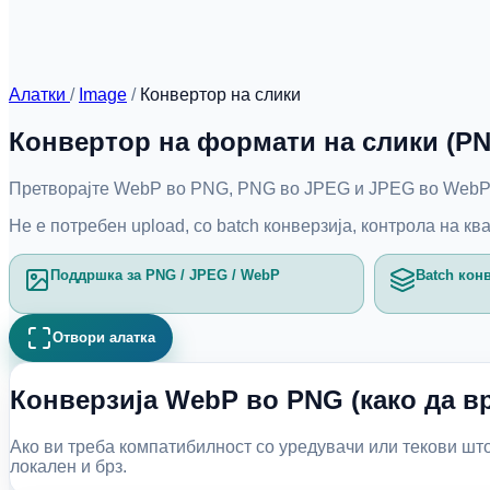
Алатки
/
Image
/
Конвертор на слики
Конвертор на формати на слики (PN
Претворајте WebP во PNG, PNG во JPEG и JPEG во WebP 
Не е потребен upload, со batch конверзија, контрола на к
Поддршка за PNG / JPEG / WebP
Batch кон
Отвори алатка
Конверзија WebP во PNG (како да в
Ако ви треба компатибилност со уредувачи или текови што
локален и брз.