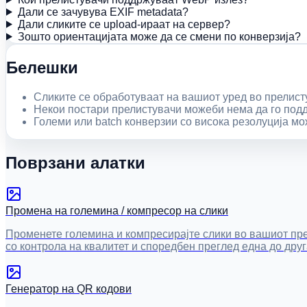
Дали се зачувува EXIF metadata?
Дали сликите се upload-ираат на сервер?
Зошто ориентацијата може да се смени по конверзија?
Белешки
Сликите се обработуваат на вашиот уред во прелист
Некои постари прелистувачи можеби нема да го подд
Големи или batch конверзии со висока резолуција мо
Поврзани алатки
Промена на големина / компресор на слики
Променете големина и компресирајте слики во вашиот пр
со контрола на квалитет и споредбен преглед една до друг
Генератор на QR кодови