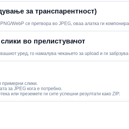
дување за транспарентност)
PNG/WebP се претвора во JPEG, оваа алатка ги компонира 
 слики во прелистувачот
вашиот уред, го намалува чекањето за upload и ги забрзува
ли примерни слики.
ата за JPEG кога е потребно.
отека или преземете ги сите успешни резултати како ZIP.