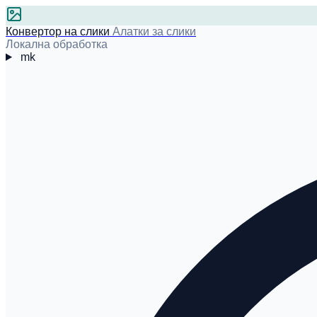
Конвертор на слики
Алатки за слики
Локална обработка
mk