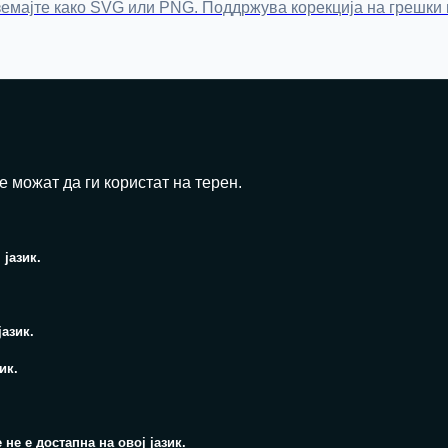
еземајте како SVG или PNG. Поддржува корекција на грешки
 можат да ги користат на терен.
 јазик.
јазик.
ик.
 не е достапна на овој јазик.