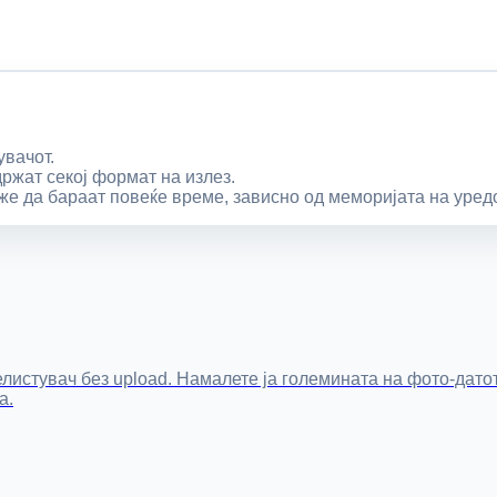
увачот.
ржат секој формат на излез.
же да бараат повеќе време, зависно од меморијата на уредо
елистувач без upload. Намалете ја големината на фото-да
а.