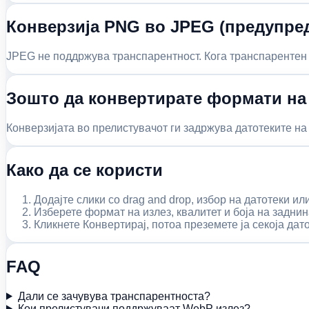
Конверзија PNG во JPEG (предупре
JPEG не поддржува транспарентност. Кога транспарентен 
Зошто да конвертирате формати на
Конверзијата во прелистувачот ги задржува датотеките на 
Како да се користи
Додајте слики со drag and drop, избор на датотеки и
Изберете формат на излез, квалитет и боја на заднин
Кликнете Конвертирај, потоа преземете ја секоја дат
FAQ
Дали се зачувува транспарентноста?
Кои прелистувачи поддржуваат WebP излез?