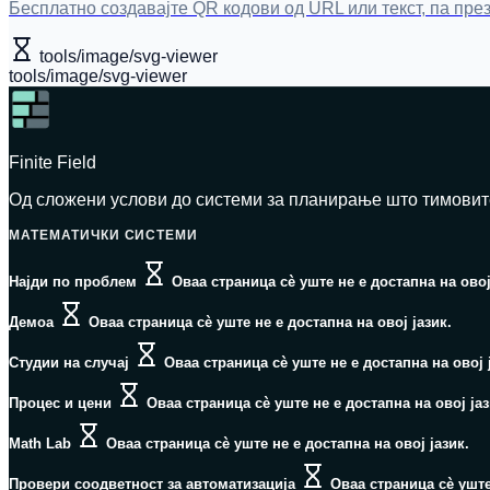
Бесплатно создавајте QR кодови од URL или текст, па пр
tools/image/svg-viewer
tools/image/svg-viewer
Finite Field
Од сложени услови до системи за планирање што тимовите
МАТЕМАТИЧКИ СИСТЕМИ
Најди по проблем
Оваа страница сè уште не е достапна на овој
Демоа
Оваа страница сè уште не е достапна на овој јазик.
Студии на случај
Оваа страница сè уште не е достапна на овој 
Процес и цени
Оваа страница сè уште не е достапна на овој јаз
Math Lab
Оваа страница сè уште не е достапна на овој јазик.
Провери соодветност за автоматизација
Оваа страница сè уште