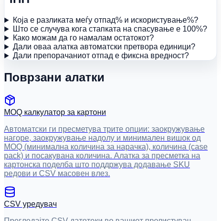
Која е разликата меѓу отпад% и искористување%?
Што се случува кога стапката на спасување е 100%?
Како можам да го намалам остатокот?
Дали оваа алатка автоматски претвора единици?
Дали препорачаниот отпад е фиксна вредност?
Поврзани алатки
MOQ калкулатор за картони
Автоматски ги пресметува трите опции: заокружување
нагоре, заокружување надолу и минимален вишок од
MOQ (минимална количина за нарачка), количина (case
pack) и посакувана количина. Алатка за пресметка на
картонска поделба што поддржува додавање SKU
редови и CSV масовен влез.
CSV уредувач
Прегледајте CSV датотеки во вашиот прелистувач,