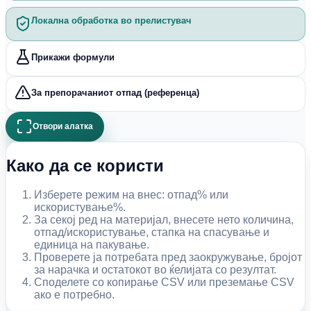
Локална обработка во прелистувач
Прикажи формули
За препорачаниот отпад (референца)
Отвори алатка
Како да се користи
Изберете режим на внес: отпад% или
искористување%.
За секој ред на материјал, внесете нето количина,
отпад/искористување, стапка на спасување и
единица на пакување.
Проверете ја потребата пред заокружување, бројот
за нарачка и остатокот во ќелијата со резултат.
Споделете со копирање CSV или преземање CSV
ако е потребно.