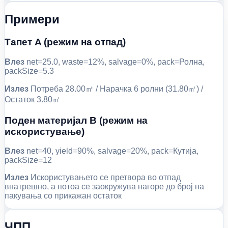
Примери
Тапет A (режим на отпад)
Влез
net=25.0, waste=12%, salvage=0%, pack=Ролна,
packSize=5.3
Излез
Потреба 28.00㎡ / Нарачка 6 ролни (31.80㎡) /
Остаток 3.80㎡
Поден материјал B (режим на
искористување)
Влез
net=40, yield=90%, salvage=20%, pack=Кутија,
packSize=12
Излез
Искористувањето се претвора во отпад
внатрешно, а потоа се заокружува нагоре до број на
пакувања со прикажан остаток
ЧПП