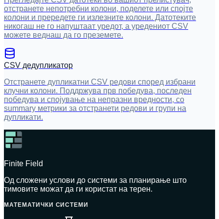
отстранете непотребни колони, поделете или спојте
колони и прередете ги излезните колони. Датотеките
никогаш не го напуштаат уредот, а уредениот CSV
можете веднаш да го преземете.
CSV дедупликатор
Отстранете дупликатни CSV редови според избрани
клучни колони. Поддржува прв победува, последен
победува и спојување на непразни вредности, со
summary метрики за отстранети редови и групи на
дупликати.
Finite Field
Од сложени услови до системи за планирање што
тимовите можат да ги користат на терен.
МАТЕМАТИЧКИ СИСТЕМИ