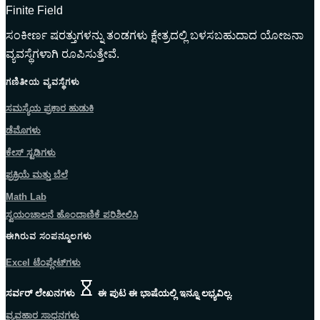
Finite Field
ಸಂಕೀರ್ಣ ಷರತ್ತುಗಳನ್ನು ತಂಡಗಳು ಕ್ಷೇತ್ರದಲ್ಲಿ ಬಳಸಬಹುದಾದ ಯೋಜನಾ
ವ್ಯವಸ್ಥೆಗಳಾಗಿ ರೂಪಿಸುತ್ತೇವೆ.
ಗಣಿತೀಯ ವ್ಯವಸ್ಥೆಗಳು
ಸಮಸ್ಯೆಯ ಪ್ರಕಾರ ಹುಡುಕಿ
ಡೆಮೊಗಳು
ಕೇಸ್ ಸ್ಟಡಿಗಳು
ಪ್ರಕ್ರಿಯೆ ಮತ್ತು ಬೆಲೆ
Math Lab
ಸ್ವಯಂಚಾಲನೆ ಹೊಂದಾಣಿಕೆ ಪರಿಶೀಲಿಸಿ
ಈಗಿರುವ ಸಂಪನ್ಮೂಲಗಳು
Excel ಟೆಂಪ್ಲೇಟ್‌ಗಳು
ಸರ್ವರ್ ಲೇಖನಗಳು
ಈ ಪುಟ ಈ ಭಾಷೆಯಲ್ಲಿ ಇನ್ನೂ ಲಭ್ಯವಿಲ್ಲ.
ವ್ಯವಹಾರ ಸಾಧನಗಳು