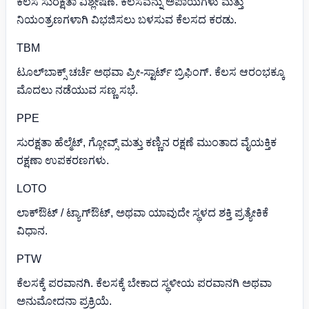
ಕೆಲಸ ಸುರಕ್ಷತಾ ವಿಶ್ಲೇಷಣೆ. ಕೆಲಸವನ್ನು ಅಪಾಯಗಳು ಮತ್ತು
ನಿಯಂತ್ರಣಗಳಾಗಿ ವಿಭಜಿಸಲು ಬಳಸುವ ಕೆಲಸದ ಕರಡು.
TBM
ಟೂಲ್‌ಬಾಕ್ಸ್ ಚರ್ಚೆ ಅಥವಾ ಪ್ರೀ-ಸ್ಟಾರ್ಟ್ ಬ್ರಿಫಿಂಗ್. ಕೆಲಸ ಆರಂಭಕ್ಕೂ
ಮೊದಲು ನಡೆಯುವ ಸಣ್ಣ ಸಭೆ.
PPE
ಸುರಕ್ಷತಾ ಹೆಲ್ಮೆಟ್, ಗ್ಲೋವ್ಸ್ ಮತ್ತು ಕಣ್ಣಿನ ರಕ್ಷಣೆ ಮುಂತಾದ ವೈಯಕ್ತಿಕ
ರಕ್ಷಣಾ ಉಪಕರಣಗಳು.
LOTO
ಲಾಕ್‌ಔಟ್ / ಟ್ಯಾಗ್‌ಔಟ್, ಅಥವಾ ಯಾವುದೇ ಸ್ಥಳದ ಶಕ್ತಿ ಪ್ರತ್ಯೇಕಿಕೆ
ವಿಧಾನ.
PTW
ಕೆಲಸಕ್ಕೆ ಪರವಾನಗಿ. ಕೆಲಸಕ್ಕೆ ಬೇಕಾದ ಸ್ಥಳೀಯ ಪರವಾನಗಿ ಅಥವಾ
ಅನುಮೋದನಾ ಪ್ರಕ್ರಿಯೆ.