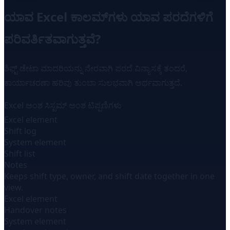
ಯಾವ Excel ಕಾಲಮ್‌ಗಳು ಯಾವ ಪರದೆಗಳಿಗೆ
ಪರಿವರ್ತಿತವಾಗುತ್ತವೆ?
ಶಿಫ್ಟ್ ಡೇಟಾ ಮಾದರಿಯನ್ನು ನೇರವಾಗಿ ಪರದೆ ವಿನ್ಯಾಸಕ್ಕೆ ತಂದರೆ,
ಕಾರ್ಯಾಚರಣಾ ಹರಿವು ತುಂಬಾ ಸುಲಭವಾಗಿ ಅರ್ಥವಾಗುತ್ತದೆ.
Excel ಅಂಶ
ಸಿಸ್ಟಮ್ ಅಂಶ
ಟಿಪ್ಪಣಿಗಳು
Excel element
Shift log
System element
Shift list
Notes
Keeps shift type, owner, and shift date together in one
view.
Excel element
Handover notes
System element