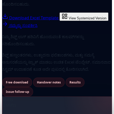
ಹೊಂದಿಸಬಹುದು.
Download Excel Template
View Systemized Version
ನಮ್ಮನ್ನು ಸಂಪರ್ಕಿಸಿ
ನಿಮ್ಮ ಶಿಫ್ಟ್ ಲಾಗ್ ಹರಿವಿಗೆ ಹೊಂದುವಂತೆ ಕಾಲಮ್‌ಗಳನ್ನು
ಸರಿಹೊಂದಿಸಬಹುದು.
ಶಿಫ್ಟ್ ಹಸ್ತಾಂತರಗಳು, ಉತ್ಪಾದನಾ ಫಲಿತಾಂಶಗಳು, ಮತ್ತು ಸಮಸ್ಯೆ
ಅನುಸರಣೆಯನ್ನು ಟ್ರ್ಯಾಕ್ ಮಾಡಲು ಉಚಿತ Excel ಟೆಂಪ್ಲೇಟ್. ಸಮಾನವಾದ
ಸಿಸ್ಟಮ್ ಉದಾಹರಣೆ ಕೂಡ ಅದೇ ಪುಟದಲ್ಲಿ ತೋರಿಸಲಾಗಿದೆ.
Free download
Handover notes
Results
Issue follow-up
Shifts
3 shifts