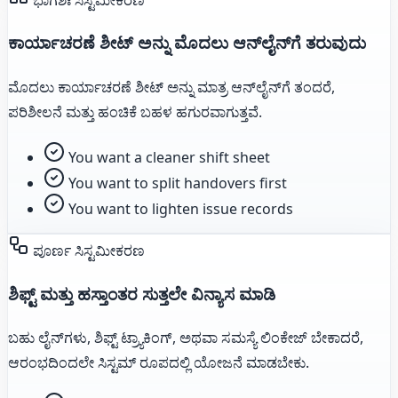
ಕಾರ್ಯಾಚರಣೆ ಶೀಟ್ ಅನ್ನು ಮೊದಲು ಆನ್‌ಲೈನ್‌ಗೆ ತರುವುದು
ಮೊದಲು ಕಾರ್ಯಾಚರಣೆ ಶೀಟ್ ಅನ್ನು ಮಾತ್ರ ಆನ್‌ಲೈನ್‌ಗೆ ತಂದರೆ,
ಪರಿಶೀಲನೆ ಮತ್ತು ಹಂಚಿಕೆ ಬಹಳ ಹಗುರವಾಗುತ್ತವೆ.
You want a cleaner shift sheet
You want to split handovers first
You want to lighten issue records
ಪೂರ್ಣ ಸಿಸ್ಟಮೀಕರಣ
ಶಿಫ್ಟ್ ಮತ್ತು ಹಸ್ತಾಂತರ ಸುತ್ತಲೇ ವಿನ್ಯಾಸ ಮಾಡಿ
ಬಹು ಲೈನ್‌ಗಳು, ಶಿಫ್ಟ್ ಟ್ರ್ಯಾಕಿಂಗ್, ಅಥವಾ ಸಮಸ್ಯೆ ಲಿಂಕೇಜ್ ಬೇಕಾದರೆ,
ಆರಂಭದಿಂದಲೇ ಸಿಸ್ಟಮ್ ರೂಪದಲ್ಲಿ ಯೋಜನೆ ಮಾಡಬೇಕು.