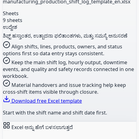
manufacturing_production_shift_log_template_en.xlsx
Sheets
9 sheets
ಉದ್ದೇಶ
ಶಿಫ್ಟ್ ಹಸ್ತಾಂತರ, ಉತ್ಪಾದನಾ ಫಲಿತಾಂಶಗಳು, ಮತ್ತು ಸಮಸ್ಯೆ ಅನುಸರಣೆ
Align shifts, lines, products, owners, and status
options first so data entry stays consistent.
Keep the main shift log, hourly output, downtime
events, and quality and safety records connected in one
workbook.
Material handovers and issue tracking help keep
cross-shift items visible through closure.
Download free Excel template
Start with the shift name and shift date first.
Excel ಅನ್ನು ಹೇಗೆ ಬಳಸಲಾಗುತ್ತದೆ