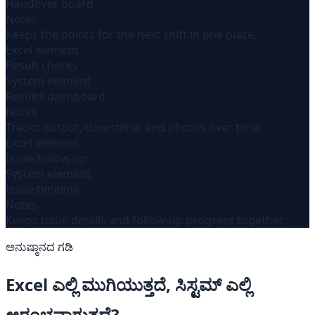
Handover board
Notes
Keeps the points for the next shift in one place.
Excel element
Result checks
System element
Results dashboard
Notes
Tracks output, downtime, and photos over time.
Excel element
Issue follow-up
System element
Issue timeline
Notes
Keeps issue details and follow-up progress together.
ಅನುಷ್ಠಾನದ ಗಡಿ
Excel ಎಲ್ಲಿ ಮುಗಿಯುತ್ತದೆ, ಸಿಸ್ಟಮ್ ಎಲ್ಲಿ
ಆರಂಭವಾಗುತ್ತದೆ?