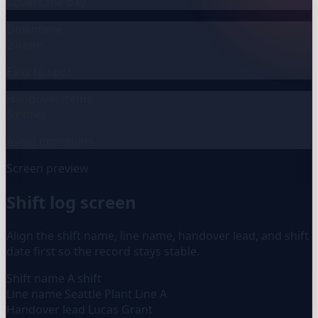
Covers the day
Downtime
2 items
Easy to spot
Handover items
5 notes
Avoid omissions
Screen preview
Shift log screen
Align the shift name, line name, handover lead, and shift
date first so the record stays stable.
Shift name
A shift
Line name
Seattle Plant Line A
Handover lead
Lucas Grant