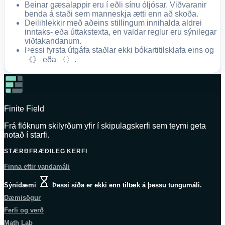
Beinar gæsalappir eru í eðli sínu óljósar. Viðvaranir
benda á staði sem manneskja ætti enn að skoða.
Deilihlekkir með aðeins stillingum innihalda aldrei
inntaks- eða úttakstexta, en valdar reglur eru sýnilegar
viðtakandanum.
Þessi fyrsta útgáfa staðlar ekki bókartitilsklafa eins og
《》 eða 〈〉.
Finite Field
Frá flóknum skilyrðum yfir í skipulagskerfi sem teymi geta
notað í starfi.
STÆRÐFRÆÐILEG KERFI
Finna eftir vandamáli
Sýnidæmi
Þessi síða er ekki enn tiltæk á þessu tungumáli.
Dæmisögur
Ferli og verð
Math Lab