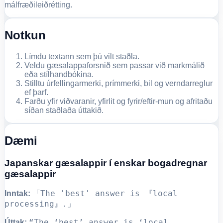
málfræðileiðrétting.
Notkun
Límdu textann sem þú vilt staðla.
Veldu gæsalappaforsnið sem passar við markmálið
eða stílhandbókina.
Stilltu úrfellingarmerki, prímmerki, bil og verndarreglur
ef þarf.
Farðu yfir viðvaranir, yfirlit og fyrir/eftir-mun og afritaðu
síðan staðlaða úttakið.
Dæmi
Japanskar gæsalappir í enskar bogadregnar
gæsalappir
「The 'best' answer is 『local
Inntak:
processing』.」
“The ‘best’ answer is ‘local
Úttak: