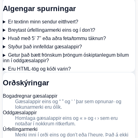
Algengar spurningar
Er textinn minn sendur eitthvert?
Breytast úrfellingarmerki eins og í don't?
Hvað með 5' 7" eða aðra feta/tommu táknun?
Styður það innfelldar gæsalappir?
Getur það bætt frönskum þröngum óskiptanlegum bilum
inn í oddgæsalappir?
Eru HTML-tög og kóði varin?
Orðskýringar
Bogadregnar gæsalappir
Gæsalappir eins og “ ” og ‘ ’ þar sem opnunar- og
lokunarmerki eru ólík.
Oddgæsalappir
Hornlaga gæsalappir eins og « » og ‹ › sem eru
notaðar í nokkrum ritkerfum.
Úrfellingarmerki
Merki inni í orði eins og don't eða l'heure. Það á ekki