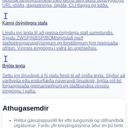
japönsk langhljóðsmerki með vernd sem skilur uppbyggingu
URL-slóða, dagsetninga, útgáfa, CLI-flagga og kóða.
Kanni ósýnilegra stafa
Límdu inn texta til að greina ósýnilega stafi samstundis.
Sýndu ZWSP/NBSP/BOM/stýristafi með
staðsetningarupplýsingum og forstillingum fyrir hreinsaða
afritun. Vinnsla eingöngu í vafra án upphleðslu.
Brjóta texta
Settu inn línuskipti á N stafa fresti til að sníða texta. Styður að
varðveita eða endurflæða núverandi línuskipti, brjóta við bil,
forgangsraða greinarmerkjum og staðbundna vinnslu
eingöngu í vafra.
Athugasemdir
Réttur gæsalappastíll fer eftir tungumáli og stílhandbók
útgáfunnar. Farðu yfir breytingasýnina áður en þú birtir.