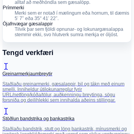
alltaf að meðhöndla sem gæsalöpp.
Prímmerki
Merki sem er notað í mælingum eða hornum, til dæmis
5' 7" eða 35° 41' 22".
Ójafnvægar gæsalappir
Tilvik þar sem fjöldi opnunar- og lokunargæsalappa
stemmir ekki, svo hlutverk sumra merkja er óljóst.
Tengd verkfæri
Greinarmerkjaumbreytir
Staðlaðu greinarmerki, gæsalappir, bil og tákn með einum
smelli. Inniheldur útilokunarreglur fyrir
URL/netföng/kóða/tölur, auðkenningu breytinga, sögu
forsniða og deilihlekki sem innihalda aðeins stillingar.
Stöðlun bandstrika og þankastrika
Staðlaðu bandstrik, stutt og löng þankastrik, mínusmerki og