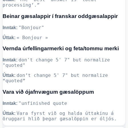
processing’.”
Beinar gæsalappir í franskar oddgæsalappir
"Bonjour"
Inntak:
« Bonjour »
Úttak:
Vernda úrfellingarmerki og feta/tommu merki
don't change 5' 7" but normalize
Inntak:
"quoted"
don’t change 5' 7" but normalize
Úttak:
“quoted”
Vara við ójafnvægum gæsalöppum
"unfinished quote
Inntak:
Vara fyrst við og halda úttakinu á
Úttak:
öruggari hlið þegar gæsalöppin er óljós.