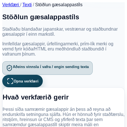
Verkfæri
/
Texti
/
Stöðlun gæsalappastíls
Stöðlun gæsalappastíls
Staðlaðu blandaðar japanskar, vestrænar og staðbundnar
gæsalappir í einn markstíl.
Innfelldar gæsalappir, úrfellingarmerki, prím-lík merki og
vernd fyrir kóða/HTML eru meðhöndluð staðbundið í
vafranum þínum.
Aðeins vinnsla í vafra / engin sending texta
Opna verkfæri
Hvað verkfærið gerir
Þessi síða samræmir gæsalappir án þess að reyna að
endurskrifa setninguna sjálfa. Hún er hönnuð fyrir staðfærslu,
ritstjórn, hreinsun úr CMS og yfirferð texta þar sem
samræmdur gæsalappastíll skiptir meira máli en