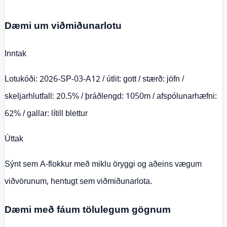
Dæmi um viðmiðunarlotu
Inntak
Lotukóði: 2026-SP-03-A12 / útlit: gott / stærð: jöfn /
skeljarhlutfall: 20.5% / þráðlengd: 1050m / afspólunarhæfni:
62% / gallar: lítill blettur
Úttak
Sýnt sem A-flokkur með miklu öryggi og aðeins vægum
viðvörunum, hentugt sem viðmiðunarlota.
Dæmi með fáum tölulegum gögnum