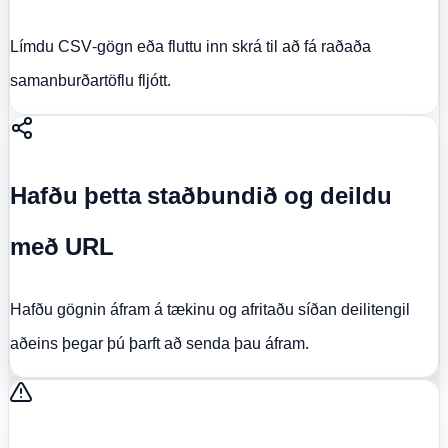
Límdu CSV-gögn eða fluttu inn skrá til að fá raðaða
samanburðartöflu fljótt.
Hafðu þetta staðbundið og deildu
með URL
Hafðu gögnin áfram á tækinu og afritaðu síðan deilitengil
aðeins þegar þú þarft að senda þau áfram.