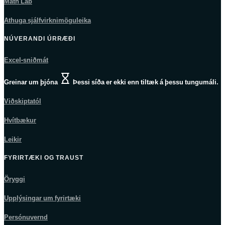
Math Lab
Athuga sjálfvirknimöguleika
NÚVERANDI ÚRRÆÐI
Excel-sniðmát
Greinar um þjóna
Þessi síða er ekki enn tiltæk á þessu tungumáli.
Viðskiptatól
Hvítbækur
Leikir
FYRIRTÆKI OG TRAUST
Öryggi
Upplýsingar um fyrirtæki
Persónuvernd