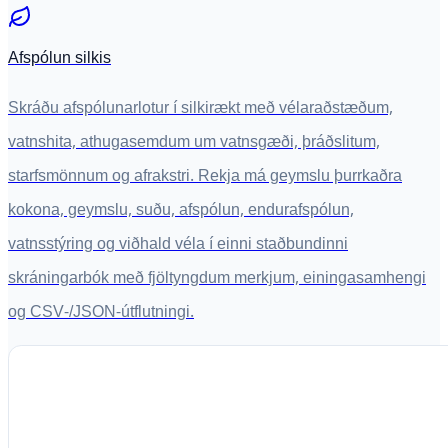
Afspólun silkis
Skráðu afspólunarlotur í silkirækt með vélaraðstæðum,
vatnshita, athugasemdum um vatnsgæði, þráðslitum,
starfsmönnum og afrakstri. Rekja má geymslu þurrkaðra
kokona, geymslu, suðu, afspólun, endurafspólun,
vatnsstýring og viðhald véla í einni staðbundinni
skráningarbók með fjöltyngdum merkjum, einingasamhengi
og CSV-/JSON-útflutningi.