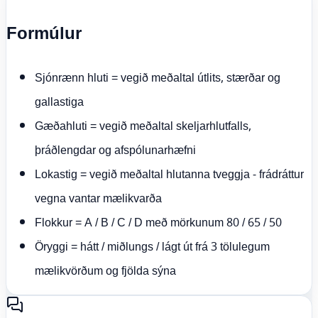
Formúlur
Sjónrænn hluti = vegið meðaltal útlits, stærðar og
gallastiga
Gæðahluti = vegið meðaltal skeljarhlutfalls,
þráðlengdar og afspólunarhæfni
Lokastig = vegið meðaltal hlutanna tveggja - frádráttur
vegna vantar mælikvarða
Flokkur = A / B / C / D með mörkunum 80 / 65 / 50
Öryggi = hátt / miðlungs / lágt út frá 3 tölulegum
mælikvörðum og fjölda sýna