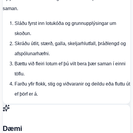
saman.
Sláðu fyrst inn lotukóða og grunnupplýsingar um
skoðun.
Skráðu útlit, stærð, galla, skeljarhlutfall, þráðlengd og
afspólunarhæfni.
Bættu við fleiri lotum ef þú vilt bera þær saman í einni
töflu.
Farðu yfir flokk, stig og viðvaranir og deildu eða fluttu út
ef þörf er á.
Dæmi