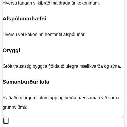
Hversu langan silkiþráð má draga úr kokoninum.
Afspólunarhæfni
Hversu vel kokoninn hentar til afspólunar.
Öryggi
Gróft trauststig byggt á fjölda tölulegra mælikvarða og sýna.
Samanburður lota
Raðaðu mörgum lotum upp og berðu þær saman við sama
grunnviðmið.