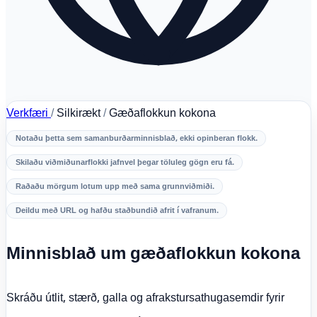
Verkfæri
/
Silkirækt
/
Gæðaflokkun kokona
Notaðu þetta sem samanburðarminnisblað, ekki opinberan flokk.
Skilaðu viðmiðunarflokki jafnvel þegar töluleg gögn eru fá.
Raðaðu mörgum lotum upp með sama grunnviðmiði.
Deildu með URL og hafðu staðbundið afrit í vafranum.
Minnisblað um gæðaflokkun kokona
Skráðu útlit, stærð, galla og afrakstursathugasemdir fyrir