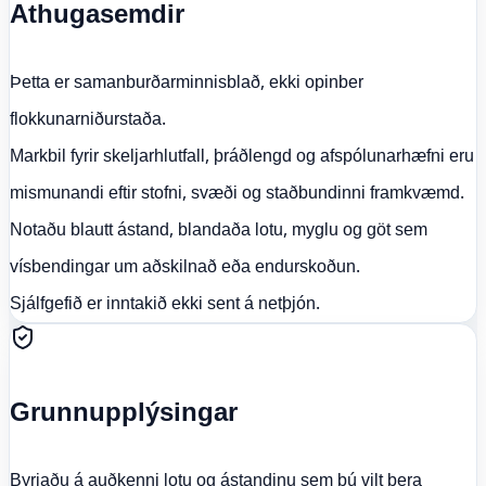
Athugasemdir
Þetta er samanburðarminnisblað, ekki opinber
flokkunarniðurstaða.
Markbil fyrir skeljarhlutfall, þráðlengd og afspólunarhæfni eru
mismunandi eftir stofni, svæði og staðbundinni framkvæmd.
Notaðu blautt ástand, blandaða lotu, myglu og göt sem
vísbendingar um aðskilnað eða endurskoðun.
Sjálfgefið er inntakið ekki sent á netþjón.
Grunnupplýsingar
Byrjaðu á auðkenni lotu og ástandinu sem þú vilt bera