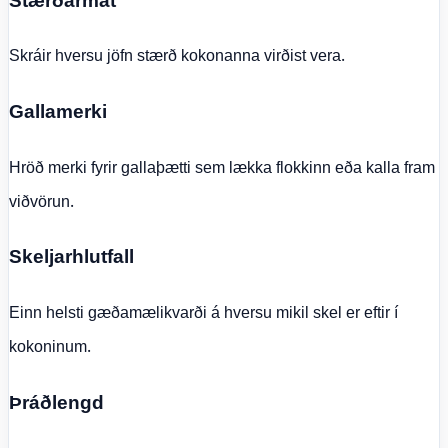
Stærðarmat
Skráir hversu jöfn stærð kokonanna virðist vera.
Gallamerki
Hröð merki fyrir gallaþætti sem lækka flokkinn eða kalla fram
viðvörun.
Skeljarhlutfall
Einn helsti gæðamælikvarði á hversu mikil skel er eftir í
kokoninum.
Þráðlengd