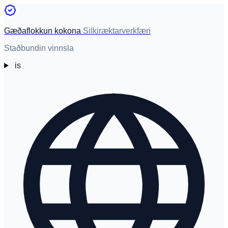
Gæðaflokkun kokona
Silkiræktarverkfæri
Staðbundin vinnsla
is