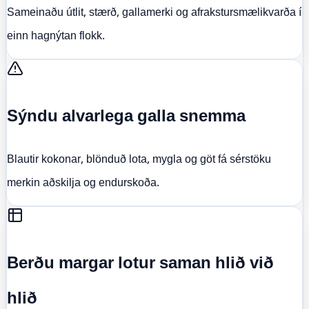
Sameinaðu útlit, stærð, gallamerki og afrakstursmælikvarða í
einn hagnýtan flokk.
Sýndu alvarlega galla snemma
Blautir kokonar, blönduð lota, mygla og göt fá sérstöku
merkin aðskilja og endurskoða.
Berðu margar lotur saman hlið við
hlið