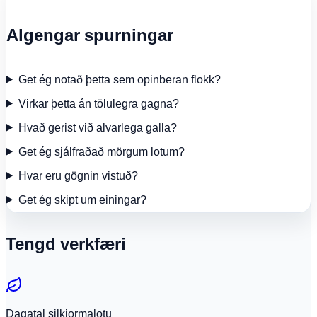
Algengar spurningar
Get ég notað þetta sem opinberan flokk?
Virkar þetta án tölulegra gagna?
Hvað gerist við alvarlega galla?
Get ég sjálfraðað mörgum lotum?
Hvar eru gögnin vistuð?
Get ég skipt um einingar?
Tengd verkfæri
Dagatal silkiormalotu