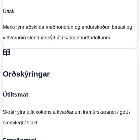
Úttak
Merki fyrir aðskilda meðhöndlun og endurskoðun birtast og
viðvörunin stendur skýrt út í samanburðartöflunni.
Orðskýringar
Útlitsmat
Skráir ytra útlit kokons á kvarðanum framúrskarandi / gott /
sæmilegt / slakt.