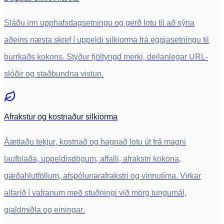
Sláðu inn upphafsdagsetningu og gerð lotu til að sýna
aðeins næsta skref í uppeldi silkiorma frá eggjasetningu til
þurrkaðs kokons. Styður fjöltyngd merki, deilanlegar URL-
slóðir og staðbundna vistun.
Afrakstur og kostnaður silkiorma
Áætlaðu tekjur, kostnað og hagnað lotu út frá magni
laufblaða, uppeldisdögum, affalli, afrakstri kokona,
gæðahlutföllum, afspólunarafrakstri og vinnutíma. Virkar
alfarið í vafranum með stuðningi við mörg tungumál,
gjaldmiðla og einingar.