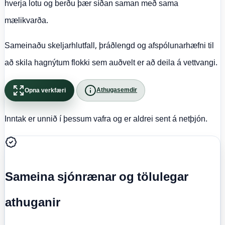
hverja lotu og berðu þær síðan saman með sama
mælikvarða.
Sameinaðu skeljarhlutfall, þráðlengd og afspólunarhæfni til
að skila hagnýtum flokki sem auðvelt er að deila á vettvangi.
Athugasemdir
Opna verkfæri
Inntak er unnið í þessum vafra og er aldrei sent á netþjón.
Sameina sjónrænar og tölulegar
athuganir