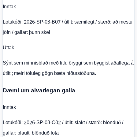
Inntak
Lotukóði: 2026-SP-03-B07 / útlit: sæmilegt / stærð: að mestu
jöfn / gallar: þunn skel
Úttak
Sýnt sem minnisblað með litlu öryggi sem byggist aðallega á
útliti; meiri töluleg gögn bæta niðurstöðuna.
Dæmi um alvarlegan galla
Inntak
Lotukóði: 2026-SP-03-C02 / útlit: slakt / stærð: blönduð /
gallar: blautt, blönduð lota