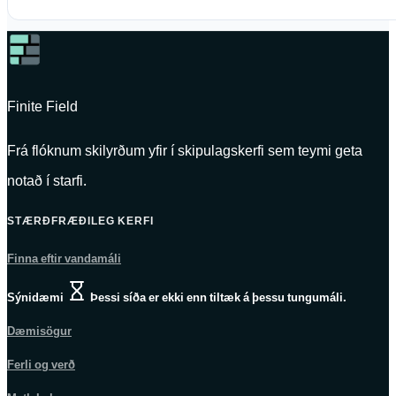
Finite Field
Frá flóknum skilyrðum yfir í skipulagskerfi sem teymi geta
notað í starfi.
STÆRÐFRÆÐILEG KERFI
Finna eftir vandamáli
Sýnidæmi
Þessi síða er ekki enn tiltæk á þessu tungumáli.
Dæmisögur
Ferli og verð