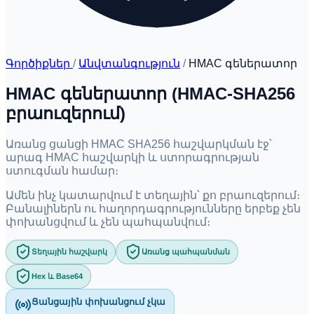
Գործիքներ
/
Անվտանգություն
/
HMAC գեներատոր
HMAC գեներատոր (HMAC-SHA256
բրաուզերում)
Առանց ցանցի HMAC SHA256 հաշվարկման էջ՝
արագ HMAC հաշվարկի և ստորագրության
ստուգման համար։
Ամեն ինչ կատարվում է տեղային՝ քո բրաուզերում։
Բանալիներն ու հաղորդագրությունները երբեք չեն
փոխանցվում և չեն պահպանվում։
Տեղային հաշվարկ
Առանց պահպանման
Hex և Base64
Ցանցային փոխանցում չկա