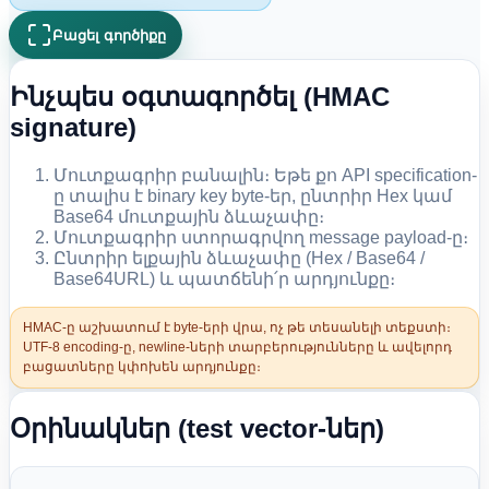
Բացել գործիքը
Ինչպես օգտագործել (HMAC
signature)
Մուտքագրիր բանալին։ Եթե քո API specification-
ը տալիս է binary key byte-եր, ընտրիր Hex կամ
Base64 մուտքային ձևաչափը։
Մուտքագրիր ստորագրվող message payload-ը։
Ընտրիր ելքային ձևաչափը (Hex / Base64 /
Base64URL) և պատճենի՛ր արդյունքը։
HMAC-ը աշխատում է byte-երի վրա, ոչ թե տեսանելի տեքստի։
UTF-8 encoding-ը, newline-ների տարբերությունները և ավելորդ
բացատները կփոխեն արդյունքը։
Օրինակներ (test vector-ներ)