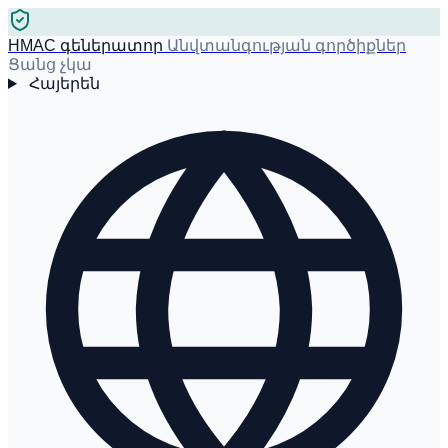
HMAC գեներատոր
Անվտանգության գործիքներ
Ցանց չկա
Հայերեն