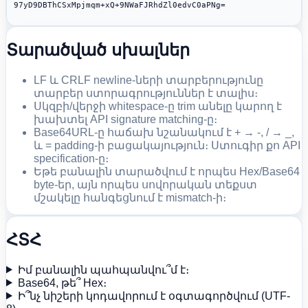
97yD9DBThCSxMpjmqm+xQ+9NWaFJRhdZl0edvC0aPNg=
Տարածված սխալներ
LF և CRLF newline-ների տարբերությունը
տարբեր ստորագրություններ է տալիս։
Սկզբի/վերջի whitespace-ը trim անելը կարող է
խախտել API signature matching-ը։
Base64URL-ը հաճախ նշանակում է + → -, / → _,
և = padding-ի բացակայություն։ Ստուգիր քո API
specification-ը։
Եթե բանալին տարածվում է որպես Hex/Base64
byte-եր, այն որպես սովորական տեքստ
մշակելը հանգեցնում է mismatch-ի։
ՀՏՀ
Իմ բանալին պահպանվու՞մ է։
Base64, թե՞ Hex։
Ի՞նչ նիշերի կոդավորում է օգտագործվում (UTF-