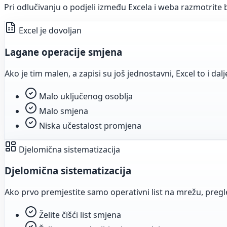
Pri odlučivanju o podjeli između Excela i weba razmotrite 
Excel je dovoljan
Lagane operacije smjena
Ako je tim malen, a zapisi su još jednostavni, Excel to i da
Malo uključenog osoblja
Malo smjena
Niska učestalost promjena
Djelomična sistematizacija
Djelomična sistematizacija
Ako prvo premjestite samo operativni list na mrežu, pregle
Želite čišći list smjena