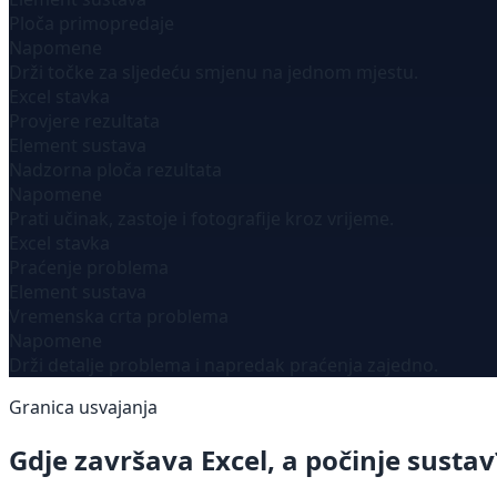
Ploča primopredaje
Napomene
Drži točke za sljedeću smjenu na jednom mjestu.
Excel stavka
Provjere rezultata
Element sustava
Nadzorna ploča rezultata
Napomene
Prati učinak, zastoje i fotografije kroz vrijeme.
Excel stavka
Praćenje problema
Element sustava
Vremenska crta problema
Napomene
Drži detalje problema i napredak praćenja zajedno.
Granica usvajanja
Gdje završava Excel, a počinje sustav