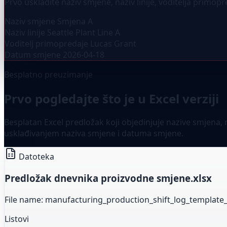
Prvo uskladite naziv smjene, naziv linije, voditelja primop
Naziv smjene
Smjena A
Naziv linije
Seattle Plant Line A
Voditelj primopredaje
Lucas Grant
Datum smjene
2026-04-18
Besplatno preuzimanje
Prvo pogledajte što je u Excel verziji
Besplatan Excel predložak koji objedinjuje nazive smjena
usklađivanjem naziva smjene i datuma smjene.
Datoteka
Predložak dnevnika proizvodne smjene.xlsx
File name: manufacturing_production_shift_log_template_h
Listovi