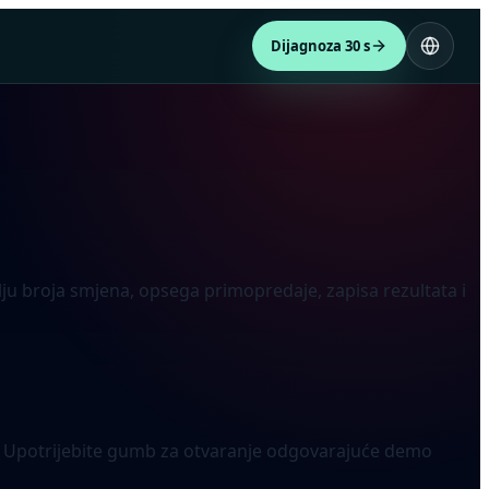
Dijagnoza 30 s
elju broja smjena, opsega primopredaje, zapisa rezultata i
. Upotrijebite gumb za otvaranje odgovarajuće demo