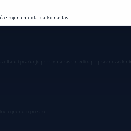
eća smjena mogla glatko nastaviti.
ultate i praćenje problema rasporedite po pravim zaslonima,
dno u jednom prikazu.