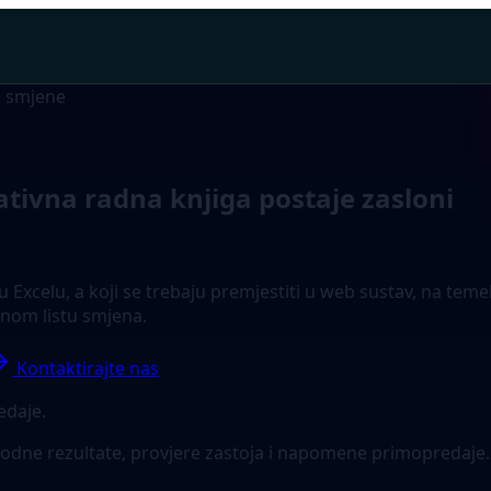
e smjene
ativna radna knjiga postaje zasloni
u Excelu, a koji se trebaju premjestiti u web sustav, na tem
tnom listu smjena.
Kontaktirajte nas
edaje.
vodne rezultate, provjere zastoja i napomene primopredaje