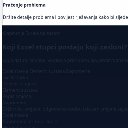
Praćenje problema
Držite detalje problema i povijest rješavanja kako bi sljed
Mapiranje Excela na zaslon
Koji Excel stupci postaju koji zasloni?
Kada datum smjene, voditelja primopredaje, proizvodne rez
Excel stavka
Element sustava
Napomene
Excel stavka
Dnevnik smjene
Element sustava
Popis smjena
Napomene
Drži vrstu smjene, odgovornu osobu i datum smjene zaje
Excel stavka
Napomene primopredaje
Element sustava