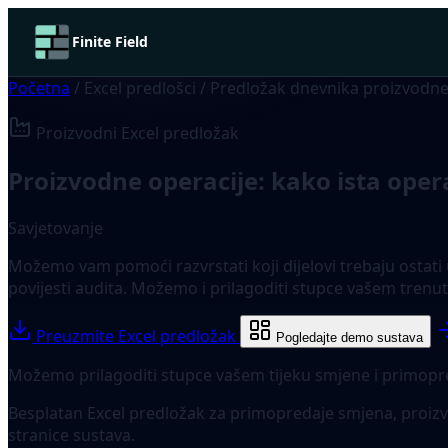
Finite Field
Početna
/
Excel predlošci
/
Predložak dnevnika proizvodn
Proizvodni Excel predložak
Proizvodne operacije: kako ista oper
Savjetovanje
Možemo vam pomoći razvrstati koji dijelovi trebaju ostati 
povijesti audita. Možemo i prilagoditi stupce vašem trenu
Preuzmite Excel predložak
Pogledajte demo sustava
Možemo prilagoditi stupce vašem tijeku smjene i primopr
Besplatan Excel predložak za primopredaje smjena, proiz
stranice sustava.