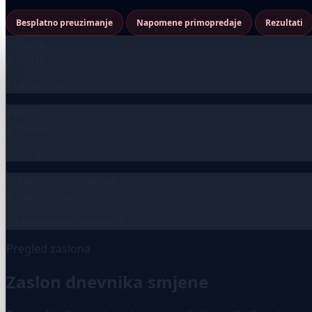
Besplatno preuzimanje
Napomene primopredaje
Rezultati
Smjene
3 shifts
Pokriva dan
Zastoj
2 stavke
Lako uočljivo
Stavke primopredaje
5 napomena
Izbjegavanje propusta
Pregled zaslona
Zaslon dnevnika smjene