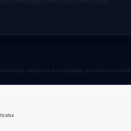
redaje i datum smjene kako bi zapis ostao stabilan.
, nazive linija, napomene primopredaje, proizvodne rezulta
r.xlsx