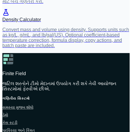
માટે બૅચ ગણતરી કરો.
Density Calculator
Convert mass and volume using density. Supports units such
as kg/L, g/mL, and lb/gal(US). Optional coefficient-based
temperature correction, formula display, copy actions, and
batch paste are included.
Finite Field
જટિલ શરતોને ટીમો મેદાનમાં ઉપયોગ કરી શકે તેવી આયોજન
સિસ્ટમોમાં ફેરવીએ છીએ.
ગણિતીય સિસ્ટમો
સમસ્યા મુજબ શોધો
ડેમો
કેસ સ્ટડી
પ્રક્રિયા અને કિંમત