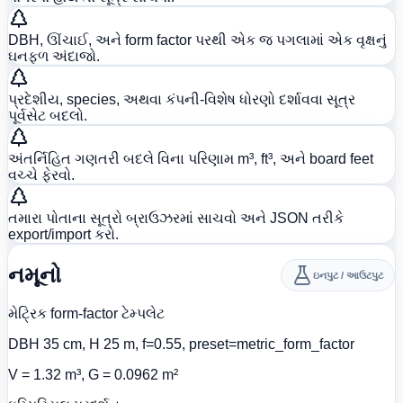
DBH, ઊંચાઈ, અને form factor પરથી એક જ પગલામાં એક વૃક્ષનું
ઘનફળ અંદાજો.
પ્રદેશીય, species, અથવા કંપની-વિશેષ ધોરણો દર્શાવવા સૂત્ર
પૂર્વસેટ બદલો.
અંતર્નિહિત ગણતરી બદલે વિના પરિણામ m³, ft³, અને board feet
વચ્ચે ફેરવો.
તમારા પોતાના સૂત્રો બ્રાઉઝરમાં સાચવો અને JSON તરીકે
export/import કરો.
નમૂનો
ઇનપુટ / આઉટપુટ
મેટ્રિક form-factor ટેમ્પલેટ
DBH 35 cm, H 25 m, f=0.55, preset=metric_form_factor
V = 1.32 m³, G = 0.0962 m²