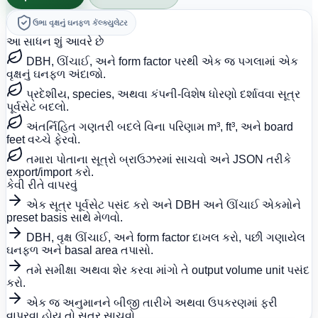
ઉભા વૃક્ષનું ઘનફળ કૅલ્ક્યુલેટર
આ સાધન શું આવરે છે
DBH, ઊંચાઈ, અને form factor પરથી એક જ પગલામાં એક
વૃક્ષનું ઘનફળ અંદાજો.
પ્રદેશીય, species, અથવા કંપની-વિશેષ ધોરણો દર્શાવવા સૂત્ર
પૂર્વસેટ બદલો.
અંતર્નિહિત ગણતરી બદલે વિના પરિણામ m³, ft³, અને board
feet વચ્ચે ફેરવો.
તમારા પોતાના સૂત્રો બ્રાઉઝરમાં સાચવો અને JSON તરીકે
export/import કરો.
કેવી રીતે વાપરવું
એક સૂત્ર પૂર્વસેટ પસંદ કરો અને DBH અને ઊંચાઈ એકમોને
preset basis સાથે મેળવો.
DBH, વૃક્ષ ઊંચાઈ, અને form factor દાખલ કરો, પછી ગણાયેલ
ઘનફળ અને basal area તપાસો.
તમે સમીક્ષા અથવા શેર કરવા માંગો તે output volume unit પસંદ
કરો.
એક જ અનુમાનને બીજી તારીખે અથવા ઉપકરણમાં ફરી
વાપરવા હોય તો સૂત્ર સાચવો.