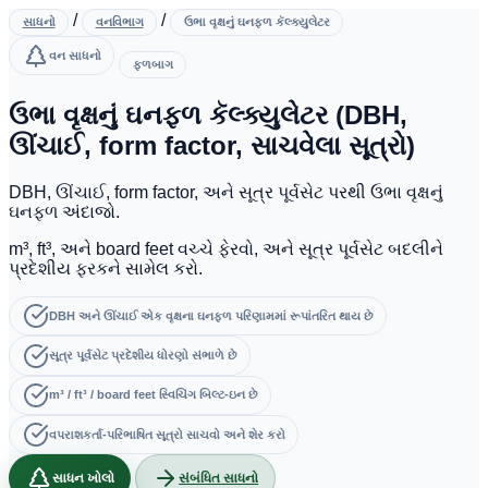
/
/
સાધનો
વનવિભાગ
ઉભા વૃક્ષનું ઘનફળ કૅલ્ક્યુલેટર
વન સાધનો
ફળબાગ
ઉભા વૃક્ષનું ઘનફળ કૅલ્ક્યુલેટર (DBH,
ઊંચાઈ, form factor, સાચવેલા સૂત્રો)
DBH, ઊંચાઈ, form factor, અને સૂત્ર પૂર્વસેટ પરથી ઉભા વૃક્ષનું
ઘનફળ અંદાજો.
m³, ft³, અને board feet વચ્ચે ફેરવો, અને સૂત્ર પૂર્વસેટ બદલીને
પ્રદેશીય ફરકને સામેલ કરો.
DBH અને ઊંચાઈ એક વૃક્ષના ઘનફળ પરિણામમાં રૂપાંતરિત થાય છે
સૂત્ર પૂર્વસેટ પ્રદેશીય ધોરણો સંભાળે છે
m³ / ft³ / board feet સ્વિચિંગ બિલ્ટ-ઇન છે
વપરાશકર્તા-પરિભાષિત સૂત્રો સાચવો અને શેર કરો
સાધન ખોલો
સંબંધિત સાધનો