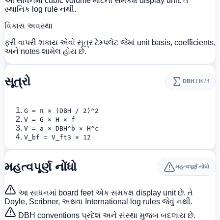
આ સાધનમાં cubic volume માટેનો સમકક્ષ display unit. તે
સ્થાનિક log rule નથી.
વિકાસ અવસ્થા
ફરી વાપરી શકાય એવો સૂત્ર ટેમ્પલેટ જેમાં unit basis, coefficients,
અને notes શામેલ હોય છે.
સૂત્રો
DBH / H / f
G = π × (DBH / 2)^2
V = G × H × f
V = a × DBH^b × H^c
V_bf = V_ft3 × 12
મહત્વપૂર્ણ નોંધો
મહત્વપૂર્ણ નોંધો
આ સાધનમાં board feet એક સમકક્ષ display unit છે. તે
Doyle, Scribner, અથવા International log rules જેવું નથી.
DBH conventions પ્રદેશ અને સંસ્થા મુજબ બદલાય છે.