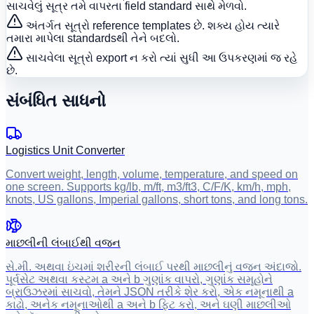
સાચવેલું સૂત્ર તમે વાપરતા field standard સાથે મેળવો.
અંતર્ગત સૂત્રો reference templates છે. શક્ય હોય ત્યારે
તમારા માપેલા standardsથી તેને બદલો.
સાચવેલા સૂત્રો export ન કરો ત્યાં સુધી આ ઉપકરણમાં જ રહે
છે.
સંબંધિત સાધનો
Logistics Unit Converter
Convert weight, length, volume, temperature, and speed on
one screen. Supports kg/lb, m/ft, m3/ft3, C/F/K, km/h, mph,
knots, US gallons, Imperial gallons, short tons, and long tons.
માછલીની લંબાઈથી વજન
સે.મી. અથવા ઇંચમાં શરીરની લંબાઈ પરથી માછલીનું વજન અંદાજો.
પૂર્વસેટ અથવા કસ્ટમ a અને b ગુણાંક વાપરો, ગુણાંક સમૂહોને
બ્રાઉઝરમાં સાચવો, તેમને JSON તરીકે શેર કરો, એક નમૂનાથી a
કાઢો, અનેક નમૂનાઓથી a અને b ફિટ કરો, અને ઘણી માછલીઓ