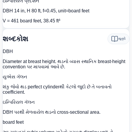
ઇમ્પિરિયલ પ્રદર્શન
DBH 14 in, H 80 ft, f=0.45, unit=board feet
V = 461 board feet, 38.45 ft³
શબ્દકોશ
સૂત્રો
DBH
Diameter at breast height. થડનો વ્યાસ સ્થાનિક breast-height
convention પર માપવામાં આવે છે.
યુએસ ગૅલન
શંકુ જેવો થડ perfect cylinderથી કેટલો જુદો છે તે બતાવતો
coefficient.
ઇમ્પિરિયલ ગૅલન
DBH પરથી મેળવાયેલ થડનો cross-sectional area.
board feet