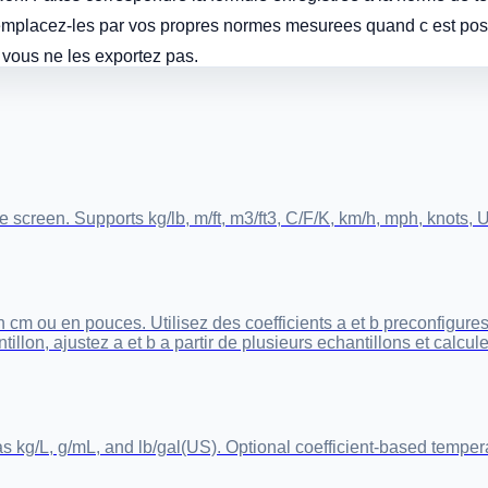
emplacez-les par vos propres normes mesurees quand c est pos
e vous ne les exportez pas.
creen. Supports kg/lb, m/ft, m3/ft3, C/F/K, km/h, mph, knots, US
 cm ou en pouces. Utilisez des coefficients a et b preconfigures
illon, ajustez a et b a partir de plusieurs echantillons et calcul
 kg/L, g/mL, and lb/gal(US). Optional coefficient-based temperat