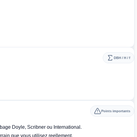
DBH / H / f
Points importants
bage Doyle, Scribner ou International.
rrain que vous utilisez reellement.