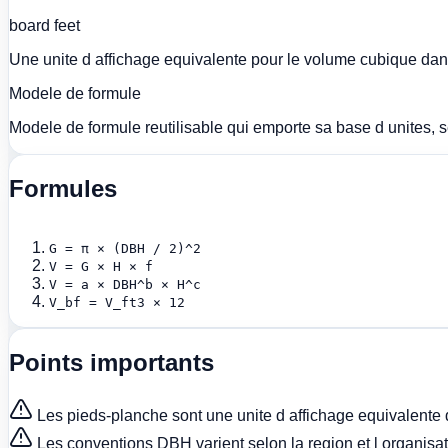
board feet
Une unite d affichage equivalente pour le volume cubique dans
Modele de formule
Modele de formule reutilisable qui emporte sa base d unites, se
Formules
G = π × (DBH / 2)^2
V = G × H × f
V = a × DBH^b × H^c
V_bf = V_ft3 × 12
Points importants
Les pieds-planche sont une unite d affichage equivalente 
Les conventions DBH varient selon la region et l organisat