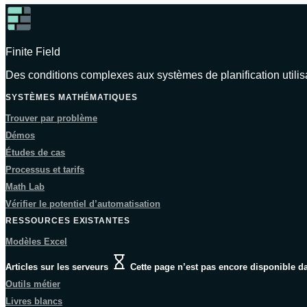
Finite Field
Des conditions complexes aux systèmes de planification utilisa
SYSTÈMES MATHÉMATIQUES
Trouver par problème
Démos
Études de cas
Processus et tarifs
Math Lab
Vérifier le potentiel d’automatisation
RESSOURCES EXISTANTES
Modèles Excel
Articles sur les serveurs
Cette page n’est pas encore disponible da
Outils métier
Livres blancs