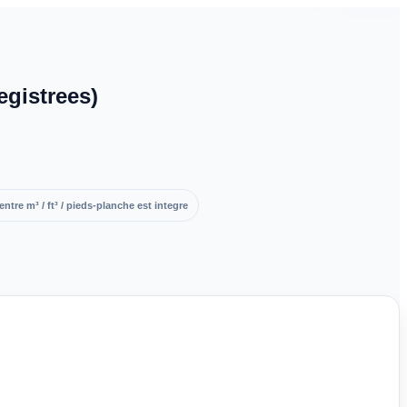
egistrees)
ntre m³ / ft³ / pieds-planche est integre