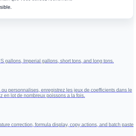
sible.
 gallons, Imperial gallons, short tons, and long tons.
 ou personnalises, enregistrez les jeux de coefficients dans le
ez en lot de nombreux poissons a la fois.
ure correction, formula display, copy actions, and batch paste