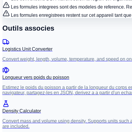
Les formules integrees sont des modeles de reference. R
Les formules enregistrees restent sur cet appareil tant qu
Outils associes
Logistics Unit Converter
Convert weight, length, volume, temperature, and speed on one s
Longueur vers poids du poisson
Estimez le poids du poisson a partir de la longueur du corps en
navigateur, partagez-les en JSON, derivez a a partir d'un echant
Density Calculator
Convert mass and volume using density. Supports units such as
are included.