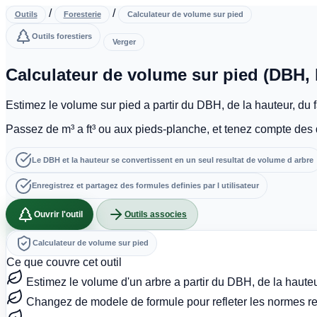
/
/
Outils
Foresterie
Calculateur de volume sur pied
Outils forestiers
Verger
Calculateur de volume sur pied (DBH, 
Estimez le volume sur pied a partir du DBH, de la hauteur, du 
Passez de m³ a ft³ ou aux pieds-planche, et tenez compte des
Le DBH et la hauteur se convertissent en un seul resultat de volume d arbre
Enregistrez et partagez des formules definies par l utilisateur
Ouvrir l'outil
Outils associes
Calculateur de volume sur pied
Ce que couvre cet outil
Estimez le volume d'un arbre a partir du DBH, de la haute
Changez de modele de formule pour refleter les normes reg