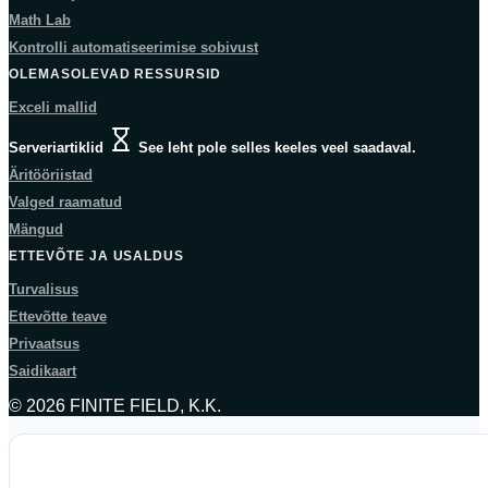
Math Lab
Kontrolli automatiseerimise sobivust
OLEMASOLEVAD RESSURSID
Exceli mallid
Serveriartiklid
See leht pole selles keeles veel saadaval.
Äritööriistad
Valged raamatud
Mängud
ETTEVÕTE JA USALDUS
Turvalisus
Ettevõtte teave
Privaatsus
Saidikaart
© 2026 FINITE FIELD, K.K.