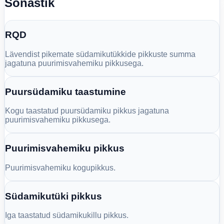
Sõnastik
RQD
Lävendist pikemate südamikutükkide pikkuste summa
jagatuna puurimisvahemiku pikkusega.
Puursüdamiku taastumine
Kogu taastatud puursüdamiku pikkus jagatuna
puurimisvahemiku pikkusega.
Puurimisvahemiku pikkus
Puurimisvahemiku kogupikkus.
Südamikutüki pikkus
Iga taastatud südamikukillu pikkus.