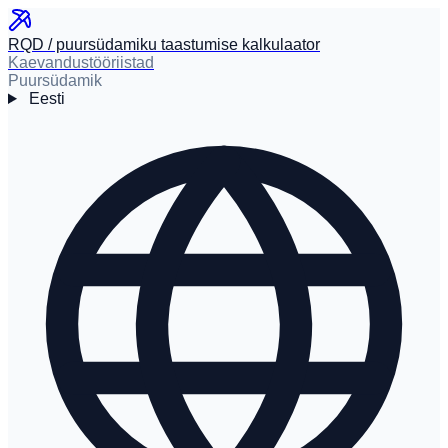
RQD / puursüdamiku taastumise kalkulaator
Kaevandustööriistad
Puursüdamik
Eesti