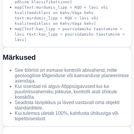
põhine klassifikatsioon]
map[Text:murdumis_lipp = RQD < lävi või
kvaliteediklass on Kehv/Väga kehv
text:murdumis_lipp = RQD < lävi või
kvaliteediklass on Kehv/Väga kehv]
map[Text:kao_lipp = puursüdamiku taastumine <
lävi text:kao_lipp = puursüdamiku taastumine <
lävi]
Märkused
See tööriist on esmase kontrolli abivahend, mitte
geoloogilise tõlgenduse või kaevanduse planeerimise
asendaja.
Kui sisestad nii algus-/lõppsügavused kui ka
puurimisvahemiku pikkuse, kontrolli alati ühikute
kooskõla.
Seadista lävipikkus ja läved vastavalt oma objekti
standarditele.
Kui tulemus ületab 100%, kahtlusta ühikuviga või
topeltsisestust.