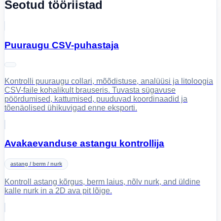
Seotud tööriistad
Puuraugu CSV-puhastaja
Kontrolli puuraugu collari, mõõdistuse, analüüsi ja litoloogia
CSV-faile kohalikult brauseris. Tuvasta sügavuse
pöördumised, kattumised, puuduvad koordinaadid ja
tõenäolised ühikuvigad enne eksporti.
Avakaevanduse astangu kontrollija
astang / berm / nurk
Kontroll astang kõrgus, berm laius, nõlv nurk, and üldine
kalle nurk in a 2D ava pit lõige.