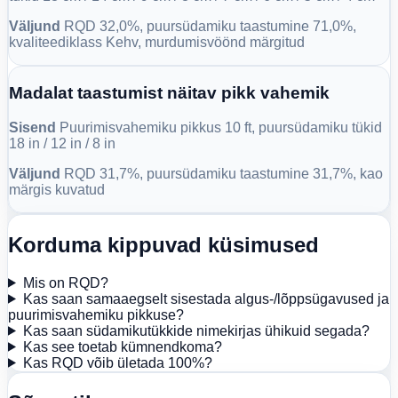
Väljund
RQD 32,0%, puursüdamiku taastumine 71,0%,
kvaliteediklass Kehv, murdumisvöönd märgitud
Madalat taastumist näitav pikk vahemik
Sisend
Puurimisvahemiku pikkus 10 ft, puursüdamiku tükid
18 in / 12 in / 8 in
Väljund
RQD 31,7%, puursüdamiku taastumine 31,7%, kao
märgis kuvatud
Korduma kippuvad küsimused
Mis on RQD?
Kas saan samaaegselt sisestada algus-/lõppsügavused ja
puurimisvahemiku pikkuse?
Kas saan südamikutükkide nimekirjas ühikuid segada?
Kas see toetab kümnendkoma?
Kas RQD võib ületada 100%?