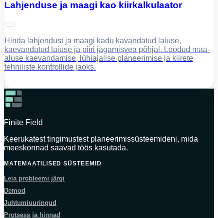
Lahjenduse ja maagi kao kiirkalkulaator
Hinda lahjendust ja maagi kadu kavandatud laiuse,
kaevandatud laiuse ja piiri jagamisvea põhjal. Loodud maa-
aluse kaevandamise, lühiajalise planeerimise ja kiirete
tehniliste kontrollide jaoks.
Finite Field
Keerukatest tingimustest planeerimissüsteemideni, mida
meeskonnad saavad töös kasutada.
MATEMAATILISED SÜSTEEMID
Leia probleemi järgi
Demod
Juhtumiuuringud
Protsess ja hinnad