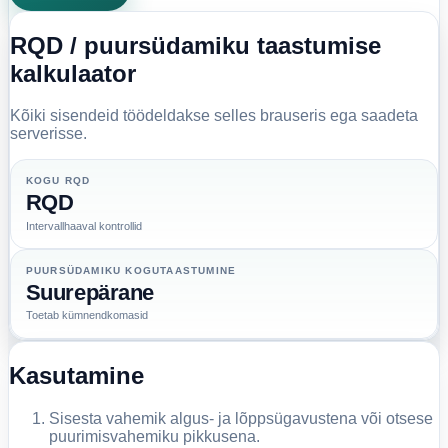
RQD / puursüdamiku taastumise
kalkulaator
Kõiki sisendeid töödeldakse selles brauseris ega saadeta
serverisse.
KOGU RQD
RQD
Intervallhaaval kontrollid
PUURSÜDAMIKU KOGUTAASTUMINE
Suurepärane
Toetab kümnendkomasid
Kasutamine
Sisesta vahemik algus- ja lõppsügavustena või otsese
puurimisvahemiku pikkusena.