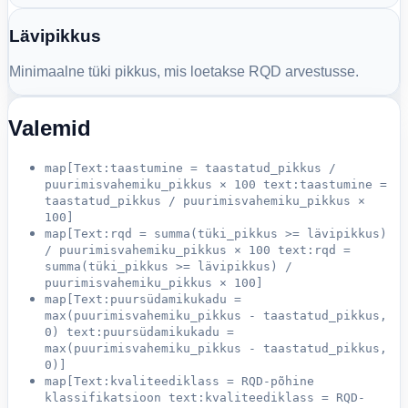
Lävipikkus
Minimaalne tüki pikkus, mis loetakse RQD arvestusse.
Valemid
map[Text:taastumine = taastatud_pikkus /
puurimisvahemiku_pikkus × 100 text:taastumine =
taastatud_pikkus / puurimisvahemiku_pikkus ×
100]
map[Text:rqd = summa(tüki_pikkus >= lävipikkus)
/ puurimisvahemiku_pikkus × 100 text:rqd =
summa(tüki_pikkus >= lävipikkus) /
puurimisvahemiku_pikkus × 100]
map[Text:puursüdamikukadu =
max(puurimisvahemiku_pikkus - taastatud_pikkus,
0) text:puursüdamikukadu =
max(puurimisvahemiku_pikkus - taastatud_pikkus,
0)]
map[Text:kvaliteediklass = RQD-põhine
klassifikatsioon text:kvaliteediklass = RQD-