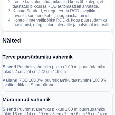
Loetle taastatud südamikutükid koos ühikutega, et
taastatud pikkus ja RQD automaatselt arvutada.
Kasuta Seadeid, et reguleerida RQD lävipikkust,
lävesid, kümnendkohti ja jagamiskäitumist.
Kontrolli intervallipõhist RQD-d, kogu puursüdamiku
taastumist, märgistatud intervalle ja halvimat intervalli.
Näited
Terve puursüdamiku vahemik
Sisend
Puurimisvahemiku pikkus 1,00 m, puursüdamiku
tükid 32 cm / 28 cm / 22 cm / 18 cm
Väljund
RQD 100,0%, puursüdamiku taastumine 100,0%,
kvaliteediklass Suurepärane
Mõranenud vahemik
Sisend
Puurimisvahemiku pikkus 1,00 m, puursüdamiku
tükid 18 cm / 14 cm / 9 cm / 8 cm / 7 cm / 6 cm / 5 cm / 4 cm