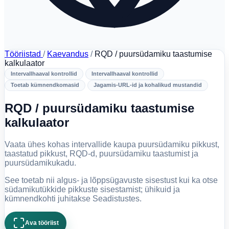
Tööriistad
/
Kaevandus
/
RQD / puursüdamiku taastumise
kalkulaator
Intervallhaaval kontrollid
Intervallhaaval kontrollid
Toetab kümnendkomasid
Jagamis-URL-id ja kohalikud mustandid
RQD / puursüdamiku taastumise
kalkulaator
Vaata ühes kohas intervallide kaupa puursüdamiku pikkust,
taastatud pikkust, RQD-d, puursüdamiku taastumist ja
puursüdamikukadu.
See toetab nii algus- ja lõppsügavuste sisestust kui ka otse
südamikutükkide pikkuste sisestamist; ühikuid ja
kümnendkohti juhitakse Seadistustes.
Ava tööriist