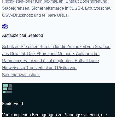
Fischkisten- oder Kühlboxmaßen. Enthält Bodendrehung,
Stapelgrenzen, Sicherheitsmarge in %, 2D-Layoutvorschau,
CSV-/Drucknotiz und teilbare URLs.
Auftauzeit für Seafood
Schätzen Sie einen Bereich für die Auftauzeit von Seafood
aus Gewicht, Dicke/Form und Methode. Auftauen bei
Raumtemperatur wird nicht empfohlen. Enthält kurze
Hinweise zu Tropfverlust und Risiko von
Bakterienwachstum.
Finite Field
Von komplexen Bedingungen zu Planungssystemen, die