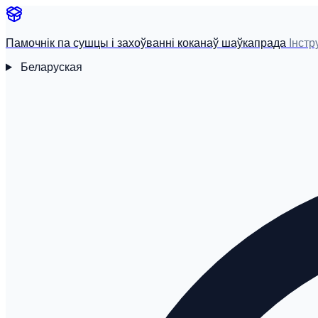
Памочнік па сушцы і захоўванні коканаў шаўкапрада
Інст
Беларуская