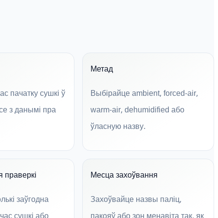
Метад
ас пачатку сушкі ў
Выбірайце ambient, forced-air,
е з данымі пра
warm-air, dehumidified або
ўласную назву.
 праверкі
Месца захоўвання
лькі заўгодна
Захоўвайце назвы паліц,
час сушкі або
пакояў або зон менавіта так, як