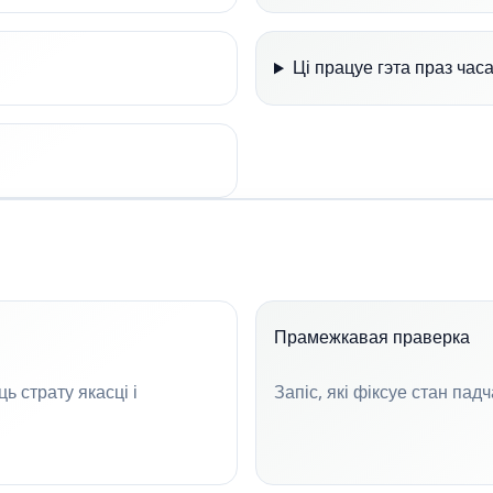
Ці працуе гэта праз ча
Прамежкавая праверка
 страту якасці і
Запіс, які фіксуе стан пад