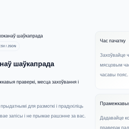
 коканаў шаўкапрада
Час пачатку
CSV / JSON
Захоўвайце ч
анаў шаўкапрада
мясцовым час
часавы пояс.
ежкавыя праверкі, месца захоўвання і
Прамежкавыя
прыдатнымі для размоткі і прадухіліць
вае запісы і не прымае рашэнне за вас.
Дадавайце ко
праверак пад