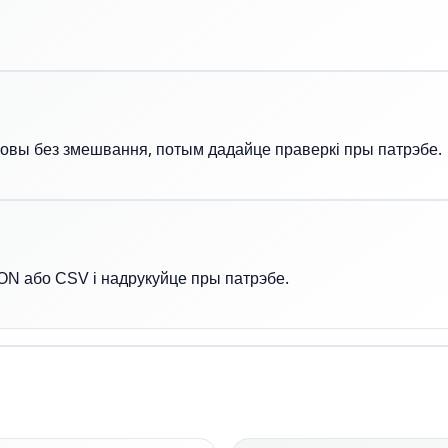
ўмовы без змешвання, потым дадайце праверкі пры патрэбе.
ON або CSV і надрукуйце пры патрэбе.