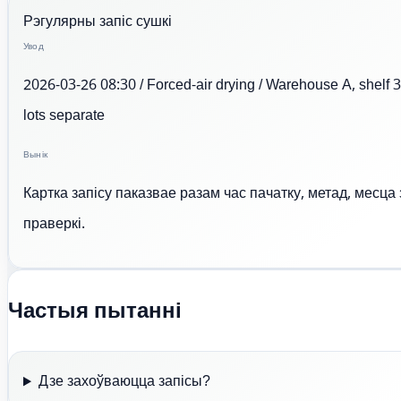
Рэгулярны запіс сушкі
Увод
2026-03-26 08:30 / Forced-air drying / Warehouse A, shelf 3
lots separate
Вынік
Картка запісу паказвае разам час пачатку, метад, месца
праверкі.
Частыя пытанні
Дзе захоўваюцца запісы?