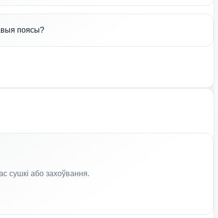
савыя поясы?
час сушкі або захоўвання.