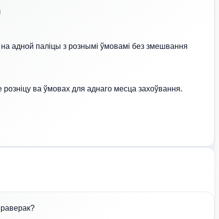
ы
і на адной паліцы з рознымі ўмовамі без змешвання
 розніцу ва ўмовах для аднаго месца захоўвання.
праверак?