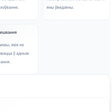
ахоўванне.
яны ўведзены.
мешвання
мовы, якія не
швацца ў адным
вання.