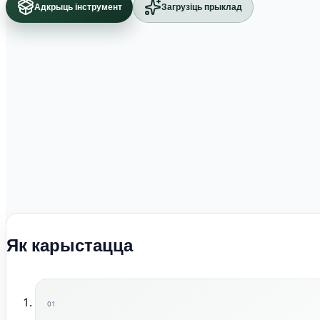
Адкрыць інструмент
Загрузіць прыклад
Як карыстацца
01