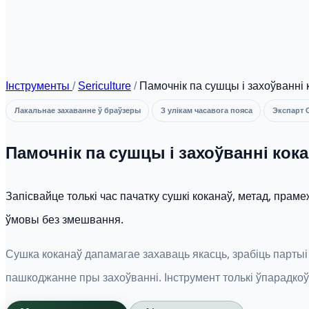
Інструменты
/
Sericulture
/
Памочнік па сушцы і захоўванні
Лакальнае захаванне ў браўзеры
З улікам часавога пояса
Экспарт 
Памочнік па сушцы і захоўванні кок
Запісвайце толькі час пачатку сушкі коканаў, метад, прам
ўмовы без змешвання.
Сушка коканаў дапамагае захаваць якасць, зрабіць партыі 
пашкоджанне пры захоўванні. Інструмент толькі ўпарадкоў