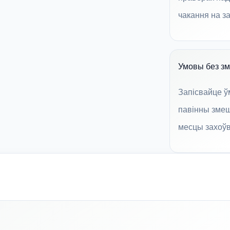
чакання на з
Умовы без з
Запісвайце ў
павінны зме
месцы захоў