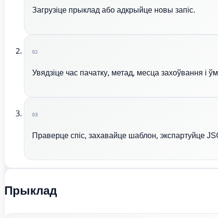
Загрузіце прыклад або адкрыйце новы запіс.
02
Увядзіце час пачатку, метад, месца захоўвання і 
03
Праверце спіс, захавайце шаблон, экспартуйце JS
Прыклад