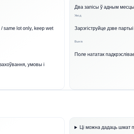
Два запісы ў адным месц
Увод
 / same lot only, keep wet
Зарэгіструйце дзве парты
Вынік
Поле нататак падкрэслівае
 захоўвання, умовы і
Ці можна дадаць шмат 