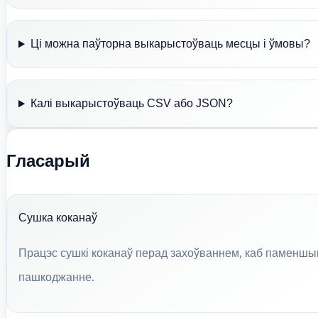
Ці можна паўторна выкарыстоўваць месцы і ўмовы?
Калі выкарыстоўваць CSV або JSON?
Гласарый
Сушка коканаў
Працэс сушкі коканаў перад захоўваннем, каб паменшыць
пашкоджанне.