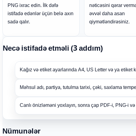
PNG ixrac edin. İlk dəfə
nəticəsini qərar ver
istifadə edənlər üçün belə axın
əvvəl daha asan
sadə qalır.
qiymətləndirəsiniz.
Necə istifadə etməli (3 addım)
Kağız və etiket ayarlarında A4, US Letter və ya etiket k
Məhsul adı, partiya, tutulma tarixi, çəki, saxlama tem
Canlı önizləməni yoxlayın, sonra çap PDF-i, PNG-i və y
Nümunələr