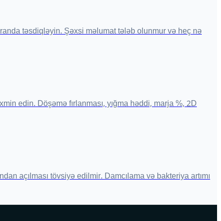
randa təsdiqləyin. Şəxsi məlumat tələb olunmur və heç nə
əxmin edin. Döşəmə fırlanması, yığma həddi, marja %, 2D
ndan açılması tövsiyə edilmir. Damcılama və bakteriya artımı