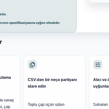
ürün.
alıcının spesifikasiyasına uyğun olmalıdır.
r
izləmə
CSV-dən bir neçə partiyanı
Alıcı və
idarə edin
uyğunlaş
də vərəq
Toplu çap üçün sütun
Sahələri 
i, çap