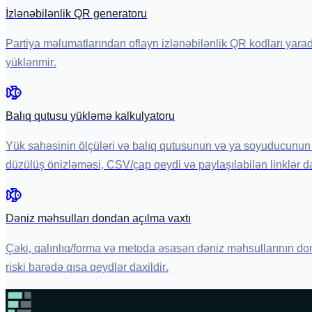
İzlənəbilənlik QR generatoru
Partiya məlumatlarından oflayn izlənəbilənlik QR kodları yar
yüklənmir.
Balıq qutusu yükləmə kalkulyatoru
Yük sahəsinin ölçüləri və balıq qutusunun və ya soyuducunun 
düzülüş önizləməsi, CSV/çap qeydi və paylaşılabilən linklər da
Dəniz məhsulları dondan açılma vaxtı
Çəki, qalınlıq/forma və metoda əsasən dəniz məhsullarının don
riski barədə qısa qeydlər daxildir.