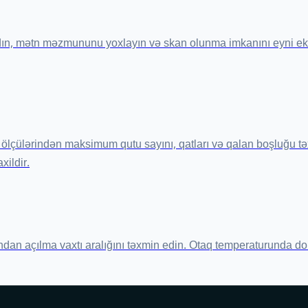
adın, mətn məzmununu yoxlayın və skan olunma imkanını eyni ek
ölçülərindən maksimum qutu sayını, qatları və qalan boşluğu t
xildir.
dan açılma vaxtı aralığını təxmin edin. Otaq temperaturunda do