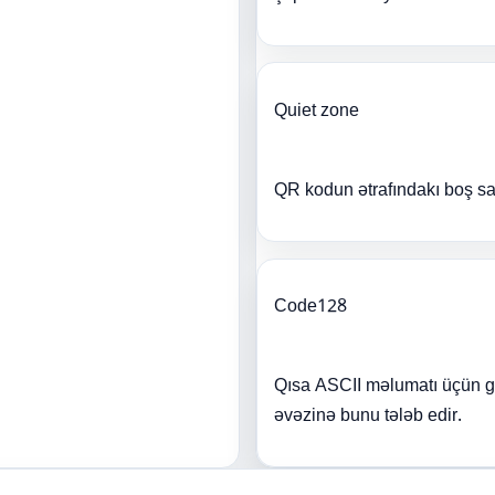
Quiet zone
QR kodun ətrafındakı boş sahə
Code128
Qısa ASCII məlumatı üçün gen
əvəzinə bunu tələb edir.