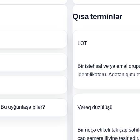
Qısa terminlər
LOT
Bir istehsal və ya emal qrup
identifikatoru. Adətən qutu e
. Bu uyğunlaşa bilər?
Vərəq düzülüşü
Bir neçə etiketi tək çap səh
çap səmərəliliyinə təsir edir.