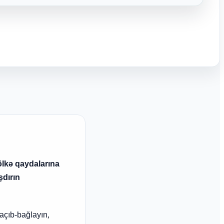
 ölkə qaydalarına
dırın
açıb-bağlayın,