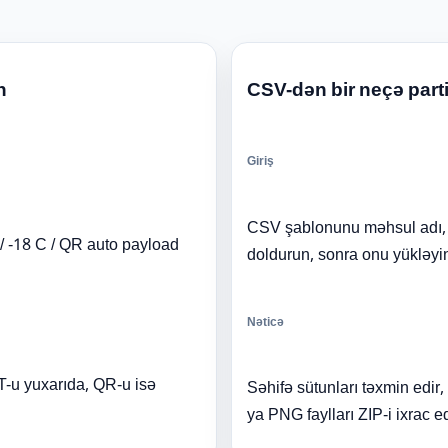
n
CSV-dən bir neçə part
Giriş
CSV şablonunu məhsul adı, pa
/ -18 C / QR auto payload
doldurun, sonra onu yükləyi
Nəticə
OT-u yuxarıda, QR-u isə
Səhifə sütunları təxmin edir,
ya PNG faylları ZIP-i ixrac ed