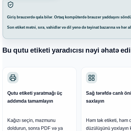
Giriş brauzerdə qala bilər. Ortaq kompüterdə brauzer yaddaşını sönd
Son etiket mətni, sıra, vahidlər və dil yenə də təyinat bazarına və hər 
Bu qutu etiketi yaradıcısı nəyi əhatə edi
Qutu etiketi yaratmağı üç
Sağ tərəfdə canlı ön
addımda tamamlayın
saxlayın
Kağızı seçin, məzmunu
Həm tək etiketi, həm 
doldurun, sonra PDF və ya
düzülüşünü yoxlayın k