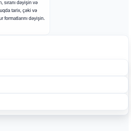
n, sıranı dəyişin və
uqda tarix, çəki və
r formatlarını dəyişin.