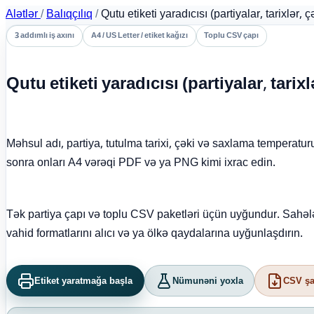
Alətlər
/
Balıqçılıq
/
Qutu etiketi yaradıcısı (partiyalar, tarixlər, 
3 addımlı iş axını
A4 / US Letter / etiket kağızı
Toplu CSV çapı
Qutu etiketi yaradıcısı (partiyalar, tarixl
Məhsul adı, partiya, tutulma tarixi, çəki və saxlama temperaturu
sonra onları A4 vərəqi PDF və ya PNG kimi ixrac edin.
Tək partiya çapı və toplu CSV paketləri üçün uyğundur. Sahələri
vahid formatlarını alıcı və ya ölkə qaydalarına uyğunlaşdırın.
Etiket yaratmağa başla
Nümunəni yoxla
CSV şa