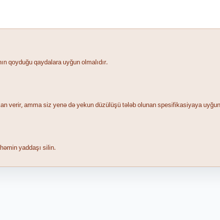
cının qoyduğu qaydalara uyğun olmalıdır.
 imkan verir, amma siz yenə də yekun düzülüşü tələb olunan spesifikasiyaya uyğu
həmin yaddaşı silin.