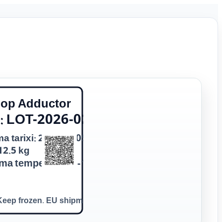
lop Adductor
: LOT-2026-0205-A
a tarixi: 2026/02/05
12.5 kg
ma temperaturu: -18 ℃
Keep frozen. EU shipment.