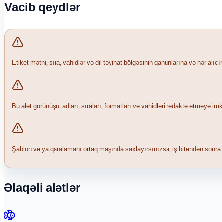
Vacib qeydlər
Etiket mətni, sıra, vahidlər və dil təyinat bölgəsinin qanunlarına və hər alı
Bu alət görünüşü, adları, sıraları, formatları və vahidləri redaktə etməyə
Şablon və ya qaralamanı ortaq maşında saxlayırsınızsa, iş bitəndən sonra 
Əlaqəli alətlər