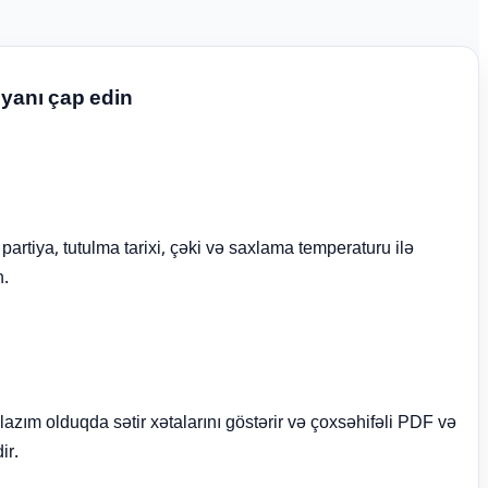
iyanı çap edin
rtiya, tutulma tarixi, çəki və saxlama temperaturu ilə
n.
 lazım olduqda sətir xətalarını göstərir və çoxsəhifəli PDF və
ir.