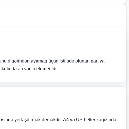
unu digərindən ayırmaq üçün istifadə olunan partiya
tiketində ən vacib elementdir.
ifəsində yerləşdirmək deməkdir. A4 və US Letter kağızında