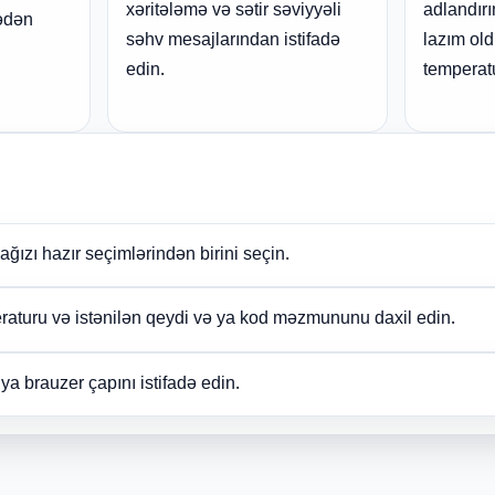
xəritələmə və sətir səviyyəli
adlandırı
mədən
səhv mesajlarından istifadə
lazım old
edin.
temperatu
ağızı hazır seçimlərindən birini seçin.
peraturu və istənilən qeydi və ya kod məzmununu daxil edin.
a brauzer çapını istifadə edin.