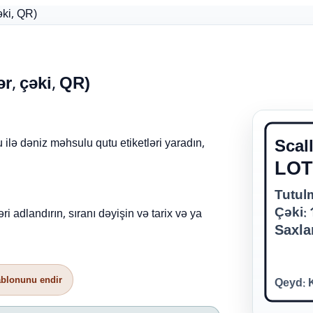
çəki, QR)
ər, çəki, QR)
Scal
 ilə dəniz məhsulu qutu etiketləri yaradın,
LOT
Tutulm
Çəki: 
 adlandırın, sıranı dəyişin və tarix və ya
Saxla
Qeyd: 
blonunu endir