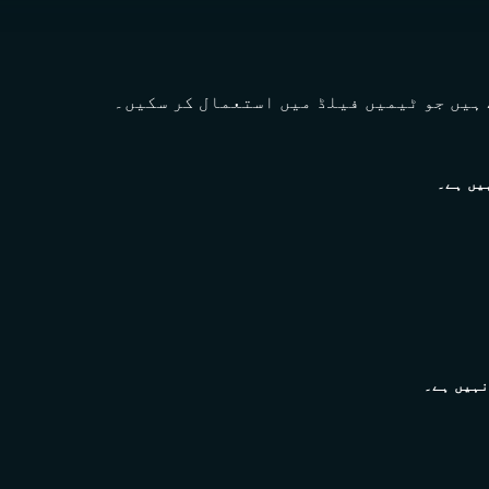
ہیں جو ٹیمیں فیلڈ میں استعمال کر سکیں۔
یں ہے۔
نہیں ہے۔