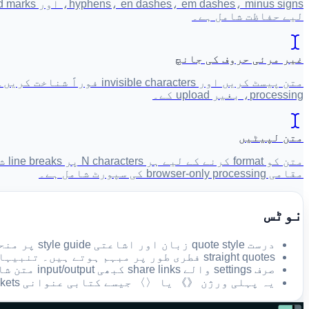
لیے حفاظت شامل ہے۔
غیر مرئی حروف کی جانچ
processing، بغیر upload کے۔
متن لپیٹیں
مقامی browser-only processing کی سپورٹ شامل ہے۔
نوٹس
درست quote style زبان اور اشاعتی style guide پر منحصر ہے۔ شائع کرنے سے پہلے diff کا جائزہ لیں۔
straight quotes فطری طور پر مبہم ہوتے ہیں۔ تنبیہات ان جگہوں کی نشاندہی کرتی ہیں جنہیں انسان کو اب بھی دیکھنا چاہیے۔
صرف settings والے share links کبھی input/output متن شامل نہیں کرتے، لیکن منتخب rules وصول کنندہ کو نظر آتے ہیں۔
یہ پہلی ورژن 《》 یا 〈〉 جیسے کتابی عنوانی brackets کو معمول پر نہیں لاتا۔