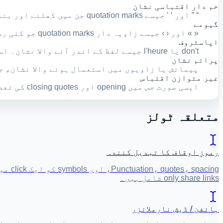
خم دار اقتباسی نشان
“ ” اور ‘ ’ جیسے quotation marks جن میں کھلنے اور بند ہونے والے نشان مختلف ہوتے ہیں۔
گیومے
« » اور ‹ › جیسے زاویہ دار quotation marks جو کئی رسم الخطوں میں استعمال ہوتے ہیں۔
اپاسٹروف
don't یا l'heure جیسے لفظ کے اندر آنے والا نشان۔ اسے ہمیشہ quote نہیں سمجھنا چاہیے۔
پرائم نشان
پیمائش یا زاویوں میں استعمال ہونے والا نشان، جیسے 5' 7" یا 35° 41
غیر متوازن اقتباس
ایسی صورت جس میں opening اور closing quotes کی تعداد برابر نہ ہو، اس لیے کچھ نشانات کا کردار مبہم رہ جائے۔
متعلقہ ٹولز
رموزِ اوقاف کا تبدیل کنندہ
only share links شامل ہیں۔
ہائفن / ڈیش نارملائزر