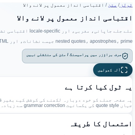
ٹولز
/
متن
/
اقتباسی انداز معمول پر لانے والا
اقتباسی انداز معمول پر لانے والا
ملے جلے جاپانی، مغربی، اور locale-specific اقتباسی نشانات کو ایک ہدفی انداز میں معمول پر لائیں۔
nested quotes، apostrophes، prime جیسے نشانات، اور code/HTML تحفظ آپ کے براؤزر میں مقامی طور پر سنبھالا جاتا ہے۔
صرف براؤزر میں پراسیسنگ / متن کی منتقلی نہیں
آلہ کھولیں
یہ ٹول کیا کرتا ہے
جہاں quote style کی یکسانیت grammar correction سے زیادہ اہم ہو۔
استعمال کا طریقہ