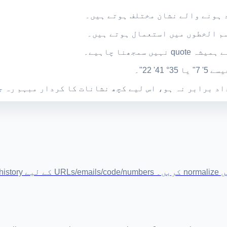
' 22"۔