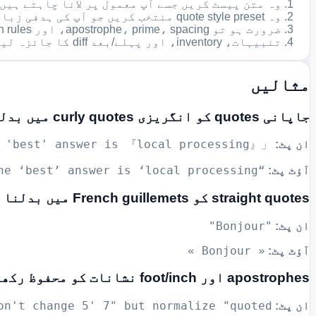
وہ متن پیسٹ کریں جسے آپ معمول پر لانا چاہتے ہیں
وہ quote style preset منتخب کریں جو آپ کی ہدفی زبان یا style guide سے میل کھاتا ہو۔
ضرورت ہو تو apostrophe، prime، spacing، اور protection rules کو ایڈجسٹ کریں۔
تنبیہات، inventory، اور پہلے/بعد diff کا جائزہ لیں، پھر معمول پر لایا گیا output کاپی کریں۔
مثالیں
جاپانی quotes کو انگریزی curly quotes میں بدلنا
「The 'best' answer is 『local processing』.」
ان پٹ:
“The ‘best’ answer is ‘local processing’.”
آؤٹ پٹ:
straight quotes کو French guillemets میں بدلنا
"Bonjour"
ان پٹ:
« Bonjour »
آؤٹ پٹ:
apostrophes اور foot/inch نشانات کو محفوظ رکھنا
on't change 5' 7" but normalize "quoted"
ان پٹ: