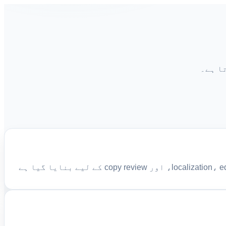
یہ صفحہ جملے کو خود دوبارہ لکھنے کی کوشش کیے بغیر quotation marks کو یکساں بناتا ہے۔ یہ localization، editing، CMS cleanup، اور copy review کے لیے بنایا گیا ہے