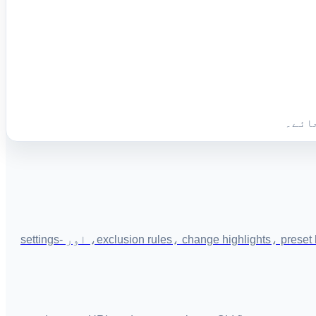
Punctuation، quotes، spacing، اور symbols کو ایک click میں normalize کریں۔ URLs/emails/code/numbers کے لیے exclusion rules، change highlights، preset history، اور settings-