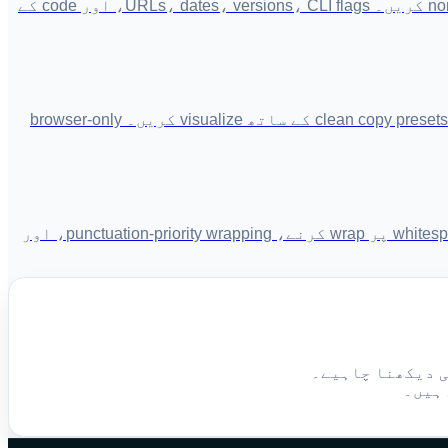
hyphens، en dashes، em dashes، minus signs، اور Japanese long sound marks کو role-aware protection کے ساتھ normalize کریں۔ URLs، dates، versions، CLI flags، اور code کے
متن پیسٹ کریں اور invisible characters فوراً شناخت کریں۔ ZWSP/NBSP/BOM/control characters کو position details اور clean copy presets کے ساتھ visualize کریں۔ browser-only
متن کو format کرنے کے لیے ہر N characters پر line breaks شامل کریں۔ existing line breaks کو preserve/reflow کرنے، whitespace پر wrap کرنے، punctuation-priority wrapping، اور