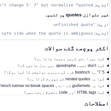
n’t change 5' 7" but normalize “quoted”
آؤٹ پٹ:
غیر متوازن quotes پر تنبیہ
"unfinished quote
ان پٹ:
 safe side when the quote is ambiguous.
آؤٹ پٹ:
اکثر پوچھے گئے سوالات
کیا میرا متن کہیں بھیجا جاتا ہے؟
کیا don't جیسے apostrophe بھی بدل جائیں گے؟
5' 7" یا foot/inch طرز کی دوسری نوٹیشن کا کیا ہوگا؟
کیا یہ nested quotes کو سپورٹ کرتا ہے؟
کیا یہ guillemets کے اندر French narrow no-break spaces شامل کر سکتا ہے؟
کیا HTML tags اور code محفوظ رہتے ہیں؟
اصطلاحات